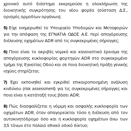
χρονικό αυτό διάστημα εκκρεμούσε η ολοκλήρωση της
διοικητικής συγκρότησης του νέου φορέα (σύσταση Δ.Σ.,
ορισμός αρμοδίων οργάνων);
5)
Είχε ενημερωθεί το Υπουργείο Υποδομών και Μεταφορών
για την απόφαση της ΕΓΝΑΤΙΑ ΟΔΟΣ Α.Ε. περί απαγόρευσης
διέλευσης οχημάτων ADR από τις συγκεκριμένες σήραγγες;
6)
Ποιο είναι το ακριβές νομικό και κανονιστικό έρεισμα της
απαγόρευσης κυκλοφορίας φορτηγών ADR στο συγκεκριμένο
τμήμα της Εγνατίας Οδού και σε ποια διοικητική πράξη γενικής
ισχύος στηρίζεται;
7)
Έχει εκπονηθεί και εγκριθεί επικαιροποιημένη ανάλυση
κινδύνου (risk assessment) για τις συγκεκριμένες σήραγγες και
ποια είναι η κατάταξή τους βάσει ADR;
8)
Πώς διασφαλίζεται η νόμιμη και ασφαλής κυκλοφορία των
οχημάτων ADR, όταν απαγορεύεται τόσο η διέλευση από τον
αυτοκινητόδρομο όσο και η κυκλοφορία οχημάτων άνω των
3,5 τόνων στο παλαιό εθνικό οδικό δίκτυο;