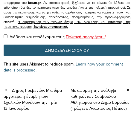
απορρήτου του
kozan.gr.
Αν, κάποια φορά, ξεχάσετε να το κάνετε θα λάβετε μια
ειδοποίηση ότι δεν το πατήσατε (αρα δεν αποδεχτήκατε την πολιτική απορρήτου). Σε
αυτή την περίπτωση, για να μη χαθεί το σχόλιο σας, πατήστε να γυρίσετε πίσω και
ξαναπατήστε "δημοσίευση", τσεκάροντας, προηγουμένως, την προαναφερόμενη
επιλογή.
Η συμπλήρωση των πεδίων όνομα, Ηλ. διεύθυνση και ιστότοπος, της
παραπάνω φόρμας,
δεν είναι υποχρεωτική.
Διάβασα και αποδέχομαι τους
Πολιτική απορρήτου
*
This site uses Akismet to reduce spam.
Learn how your comment
data is processed.
Δήμος Γρεβενών: Μία ώρα
Με αφορμή την ανάληψη
αργότερα η έναρξη των
καθηκόντων Συμβούλου
Σχολικών Μονάδων την Τρίτη
Αθλητισμού στο Δήμο Εορδαίας
13 Ιανουαρίου
(Γράφει ο Αναστάσιος Πέτκος)