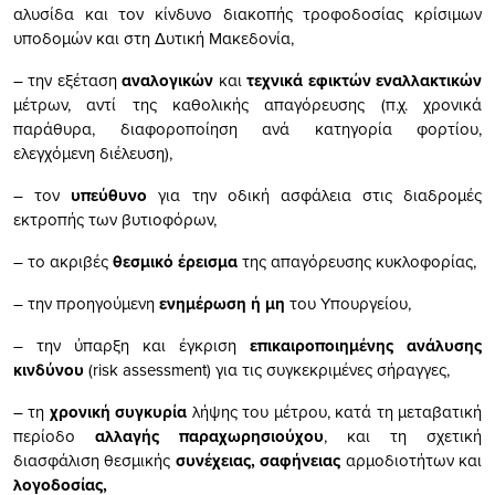
αλυσίδα και τον κίνδυνο διακοπής τροφοδοσίας κρίσιμων
υποδομών και στη Δυτική Μακεδονία,
– την εξέταση
αναλογικών
και
τεχνικά εφικτών εναλλακτικών
μέτρων, αντί της καθολικής απαγόρευσης (π.χ. χρονικά
παράθυρα, διαφοροποίηση ανά κατηγορία φορτίου,
ελεγχόμενη διέλευση),
– τον
υπεύθυνο
για την οδική ασφάλεια στις διαδρομές
εκτροπής των βυτιοφόρων,
– το ακριβές
θεσμικό έρεισμα
της απαγόρευσης κυκλοφορίας,
– την προηγούμενη
ενημέρωση ή μη
του Υπουργείου,
– την ύπαρξη και έγκριση
επικαιροποιημένης ανάλυσης
κινδύνου
(risk assessment) για τις συγκεκριμένες σήραγγες,
– τη
χρονική συγκυρία
λήψης του μέτρου, κατά τη μεταβατική
περίοδο
αλλαγής παραχωρησιούχου
, και τη σχετική
διασφάλιση θεσμικής
συνέχειας, σαφήνειας
αρμοδιοτήτων και
λογοδοσίας,