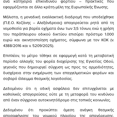
ανά κατηγορία επικίνδυνου φορτίου – πρακτικές που
εφαρμόζονται σε άλλα κράτη-μέλη της Ευρωπαϊκής Ένωσης.
Μάλιστα, η μοναδική εναλλακτική διαδρομή που υποδείχθηκε
(Π.Ε.Ο. Κοζάνης – Αλεξάνδρειας) απαγορεύεται ρητά από τη
νομοθεσία για βαρέα οχήματα άνω των 3,5 τόνων, ενώ η χρήση
του παράπλευρου οδικού δικτύου επισύρει πρόστιμο 1.000
ευρώ και ακινητοποίηση οχήματος, σύμφωνα με τον ΚΟΚ (ν.
4388/2016 και ν. 5209/2025).
Επιπλέον, το μέτρο τέθηκε σε εφαρμογή κατά τη μεταβατική
περίοδο αλλαγής του φορέα διαχείρισης της Εγνατίας Οδού,
γεγονός που δημιουργεί σύγχυση ως προς τις αρμοδιότητες,
δυσχέρεια στην ενημέρωση των επαγγελματικών φορέων και
σοβαρό έλλειμμα θεσμικής λογοδοσίας.
Δεδομένου ότι η οδική ασφάλεια δεν επιτυγχάνεται με
καθολικές απαγορεύσεις ούτε με τη μεταφορά του κινδύνου
από έναν σύγχρονο αυτοκινητόδρομο στις τοπικές κοινωνίες.
Δεδομένου ότι προκύπτει άμεση ανάγκη θεσμικής
αποσαφήνισης του νομικού πλαισίου της απαγόρευσης,