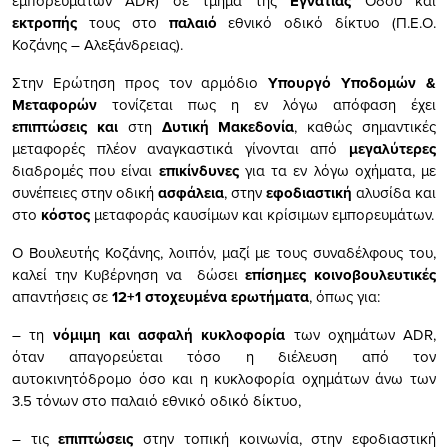
εμπορευμάτων ADR) σε τμήμα της
Εγνατίας
Οδού και
εκτροπής
τους στο
παλαιό
εθνικό οδικό δίκτυο (Π.Ε.Ο.
Κοζάνης – Αλεξάνδρειας).
Στην Ερώτηση προς τον αρμόδιο
Υπουργό Υποδομών &
Μεταφορών
τονίζεται πως η εν λόγω απόφαση έχει
επιπτώσεις και
στη
Δυτική Μακεδονία
, καθώς σημαντικές
μεταφορές πλέον αναγκαστικά γίνονται από
μεγαλύτερες
διαδρομές που είναι
επικίνδυνες
για τα εν λόγω οχήματα, με
συνέπειες στην οδική
ασφάλεια
, στην
εφοδιαστική
αλυσίδα και
στο
κόστος
μεταφοράς καυσίμων και κρίσιμων εμπορευμάτων.
Ο Βουλευτής Κοζάνης, λοιπόν, μαζί με τους συναδέλφους του,
καλεί την Κυβέρνηση να δώσει
επίσημες κοινοβουλευτικές
απαντήσεις σε
12+1 στοχευμένα ερωτήματα
, όπως για:
– τη
νόμιμη και ασφαλή κυκλοφορία
των οχημάτων ADR,
όταν απαγορεύεται τόσο η διέλευση από τον
αυτοκινητόδρομο όσο και η κυκλοφορία οχημάτων άνω των
3.5 τόνων στο παλαιό εθνικό οδικό δίκτυο,
– τις
επιπτώσεις
στην τοπική κοινωνία, στην εφοδιαστική