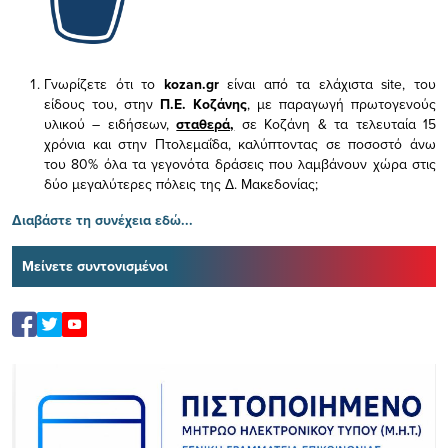
Γνωρίζετε ότι το
kozan.gr
είναι από τα ελάχιστα
site, του
είδους του,
στην
Π.Ε. Κοζάνης
, με παραγωγή πρωτογενούς
υλικού – ειδήσεων,
σταθερά,
σε Κοζάνη & τα τελευταία 15
χρόνια και στην Πτολεμαΐδα, καλύπτοντας σε ποσοστό άνω
του 80% όλα τα γεγονότα δράσεις που λαμβάνουν χώρα στις
δύο μεγαλύτερες πόλεις της Δ. Μακεδονίας;
Διαβάστε τη συνέχεια εδώ...
Μείνετε συντονισμένοι