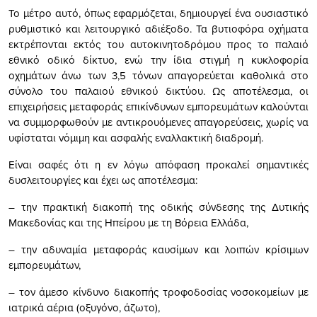
Το μέτρο αυτό, όπως εφαρμόζεται, δημιουργεί ένα ουσιαστικό
ρυθμιστικό και λειτουργικό αδιέξοδο. Τα βυτιοφόρα οχήματα
εκτρέπονται εκτός του αυτοκινητοδρόμου προς το παλαιό
εθνικό οδικό δίκτυο, ενώ την ίδια στιγμή η κυκλοφορία
οχημάτων άνω των 3,5 τόνων απαγορεύεται καθολικά στο
σύνολο του παλαιού εθνικού δικτύου. Ως αποτέλεσμα, οι
επιχειρήσεις μεταφοράς επικίνδυνων εμπορευμάτων καλούνται
να συμμορφωθούν με αντικρουόμενες απαγορεύσεις, χωρίς να
υφίσταται νόμιμη και ασφαλής εναλλακτική διαδρομή.
Είναι σαφές ότι η εν λόγω απόφαση προκαλεί σημαντικές
δυσλειτουργίες και έχει ως αποτέλεσμα:
– την πρακτική διακοπή της οδικής σύνδεσης της Δυτικής
Μακεδονίας και της Ηπείρου με τη Βόρεια Ελλάδα,
– την αδυναμία μεταφοράς καυσίμων και λοιπών κρίσιμων
εμπορευμάτων,
– τον άμεσο κίνδυνο διακοπής τροφοδοσίας νοσοκομείων με
ιατρικά αέρια (οξυγόνο, άζωτο),