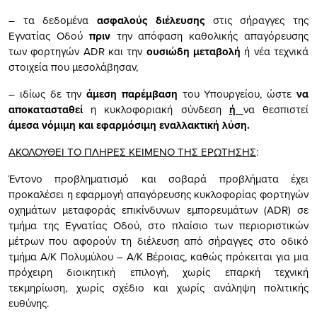
– τα δεδομένα
ασφαλούς διέλευσης
στις σήραγγες της
Εγνατίας Οδού
πριν
την απόφαση καθολικής απαγόρευσης
των φορτηγών ADR και την
ουσιώδη μεταβολή
ή νέα τεχνικά
στοιχεία που μεσολάβησαν,
– ιδίως δε την
άμεση παρέμβαση
του Υπουργείου, ώστε
να
αποκατασταθεί
η κυκλοφοριακή σύνδεση
ή
να θεσπιστεί
άμεσα νόμιμη και εφαρμόσιμη εναλλακτική
λύση.
ΑΚΟΛΟΥΘΕΙ ΤΟ ΠΛΗΡΕΣ ΚΕΙΜΕΝΟ ΤΗΣ ΕΡΩΤΗΣΗΣ
:
Έντονο προβληματισμό και σοβαρά προβλήματα έχει
προκαλέσει η εφαρμογή απαγόρευσης κυκλοφορίας φορτηγών
οχημάτων μεταφοράς επικίνδυνων εμπορευμάτων (ADR) σε
τμήμα της Εγνατίας Οδού, στο πλαίσιο των περιοριστικών
μέτρων που αφορούν τη διέλευση από σήραγγες στο οδικό
τμήμα Α/Κ Πολυμύλου – Α/Κ Βέροιας, καθώς πρόκειται για μια
πρόχειρη διοικητική επιλογή, χωρίς επαρκή τεχνική
τεκμηρίωση, χωρίς σχέδιο και χωρίς ανάληψη πολιτικής
ευθύνης.