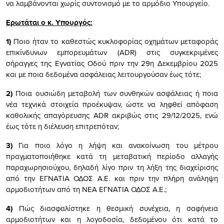
να λαμβάνονται χωρίς συντονισμό με το αρμόδιο Υπουργείο.
Ε
ρωτάται ο κ. Υπουργός:
1)
Ποιο ήταν το καθεστώς κυκλοφορίας οχημάτων μεταφοράς
επικίνδυνων εμπορευμάτων (ADR) στις συγκεκριμένες
σήραγγες της Εγνατίας Οδού πριν την 29η Δεκεμβρίου 2025
και με ποια δεδομένα ασφάλειας λειτουργούσαν έως τότε;
2)
Ποια ουσιώδη μεταβολή των συνθηκών ασφάλειας ή ποια
νέα τεχνικά στοιχεία προέκυψαν, ώστε να ληφθεί απόφαση
καθολικής απαγόρευσης ADR ακριβώς στις 29/12/2025, ενώ
έως τότε η διέλευση επιτρεπόταν;
3)
Για ποιο λόγο η λήψη και ανακοίνωση του μέτρου
πραγματοποιήθηκε κατά τη μεταβατική περίοδο αλλαγής
παραχωρησιούχου, δηλαδή λίγο πριν τη λήξη της διαχείρισης
από την ΕΓΝΑΤΙΑ ΟΔΟΣ Α.Ε. και πριν την πλήρη ανάληψη
αρμοδιοτήτων από τη ΝΕΑ ΕΓΝΑΤΙΑ ΟΔΟΣ Α.Ε.;
4)
Πώς διασφαλίστηκε η θεσμική συνέχεια, η σαφήνεια
αρμοδιοτήτων και η λογοδοσία, δεδομένου ότι κατά το