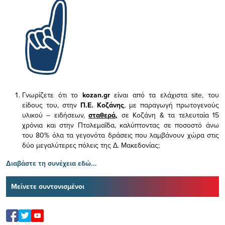
Γνωρίζετε ότι το
kozan.gr
είναι από τα ελάχιστα
site, του
είδους του,
στην
Π.Ε. Κοζάνης
, με παραγωγή πρωτογενούς
υλικού – ειδήσεων,
σταθερά,
σε Κοζάνη & τα τελευταία 15
χρόνια και στην Πτολεμαΐδα, καλύπτοντας σε ποσοστό άνω
του 80% όλα τα γεγονότα δράσεις που λαμβάνουν χώρα στις
δύο μεγαλύτερες πόλεις της Δ. Μακεδονίας;
Διαβάστε τη συνέχεια εδώ...
Μείνετε συντονισμένοι