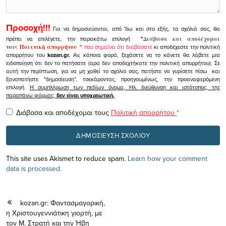
Προσοχή!!!
Για να δημοσιεύονται, από 'δω και στο εξής, τα σχόλιά σας, θα
πρέπει να επιλέγετε, την παρακάτω επιλογή
"
Διάβασα και αποδέχομαι
τους
Πολιτική απορρήτου
"
που σημαίνει ότι διαβάσατε
κι αποδέχεστε την πολιτική
απορρήτου του
kozan.gr.
Αν, κάποια φορά, ξεχάσετε να το κάνετε θα λάβετε μια
ειδοποίηση ότι δεν το πατήσατε (αρα δεν αποδεχτήκατε την πολιτική απορρήτου). Σε
αυτή την περίπτωση, για να μη χαθεί το σχόλιο σας, πατήστε να γυρίσετε πίσω και
ξαναπατήστε "δημοσίευση", τσεκάροντας, προηγουμένως, την προαναφερόμενη
επιλογή.
Η συμπλήρωση των πεδίων όνομα, Ηλ. διεύθυνση και ιστότοπος, της
παραπάνω φόρμας,
δεν είναι υποχρεωτική.
Διάβασα και αποδέχομαι τους
Πολιτική απορρήτου
*
This site uses Akismet to reduce spam.
Learn how your comment
data is processed.
kozan.gr: Φαντασμαγορική,
η Χριστουγεννιάτικη γιορτή, με
τον Μ. Στρατή και την Ήβη