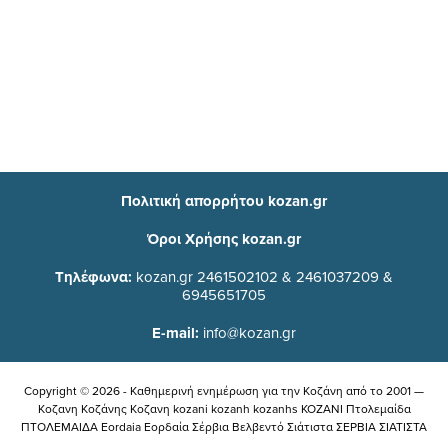
Πολιτική απορρήτου kozan.gr
Όροι Χρήσης kozan.gr
Τηλέφωνα:
kozan.gr 2461502102 & 2461037209 &
6945651705
E-mail:
info@kozan.gr
Copyright © 2026 - Καθημερινή ενημέρωση για την Kοζάνη από το 2001 —
Κοζανη Κοζάνης Κοζανη kozani kozanh kozanhs KOZANI Πτολεμαίδα
ΠΤΟΛΕΜΑΙΔΑ Eordaia Εορδαία Σέρβια Βελβεντό Σιάτιστα ΣΕΡΒΙΑ ΣΙΑΤΙΣΤΑ