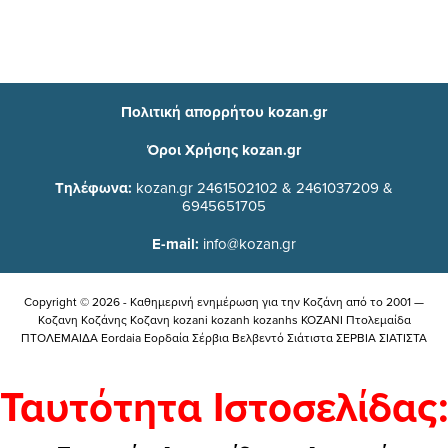
Πολιτική απορρήτου kozan.gr
Όροι Χρήσης kozan.gr
Τηλέφωνα:
kozan.gr 2461502102 & 2461037209 &
6945651705
E-mail:
info@kozan.gr
Copyright © 2026 - Καθημερινή ενημέρωση για την Kοζάνη από το 2001 —
Κοζανη Κοζάνης Κοζανη kozani kozanh kozanhs KOZANI Πτολεμαίδα
ΠΤΟΛΕΜΑΙΔΑ Eordaia Εορδαία Σέρβια Βελβεντό Σιάτιστα ΣΕΡΒΙΑ ΣΙΑΤΙΣΤΑ
Ταυτότητα Ιστοσελίδας: