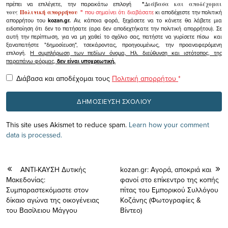
πρέπει να επιλέγετε, την παρακάτω επιλογή
"
Διάβασα και αποδέχομαι
τους
Πολιτική απορρήτου
"
που σημαίνει ότι διαβάσατε
κι αποδέχεστε την πολιτική
απορρήτου του
kozan.gr.
Αν, κάποια φορά, ξεχάσετε να το κάνετε θα λάβετε μια
ειδοποίηση ότι δεν το πατήσατε (αρα δεν αποδεχτήκατε την πολιτική απορρήτου). Σε
αυτή την περίπτωση, για να μη χαθεί το σχόλιο σας, πατήστε να γυρίσετε πίσω και
ξαναπατήστε "δημοσίευση", τσεκάροντας, προηγουμένως, την προαναφερόμενη
επιλογή.
Η συμπλήρωση των πεδίων όνομα, Ηλ. διεύθυνση και ιστότοπος, της
παραπάνω φόρμας,
δεν είναι υποχρεωτική.
Διάβασα και αποδέχομαι τους
Πολιτική απορρήτου
*
This site uses Akismet to reduce spam.
Learn how your comment
data is processed.
ΑΝΤΙ-ΚΑΥΣΗ Δυτικής
kozan.gr: Αγορά, αποκριά και
Μακεδονίας:
φανoί στο επίκεντρο της κοπής
Συμπαραστεκόμαστε στον
πίτας του Εμπορικού Συλλόγου
δίκαιο αγώνα της οικογένειας
Κοζάνης (Φωτογραφίες &
του Βασίλειου Μάγγου
Βίντεο)