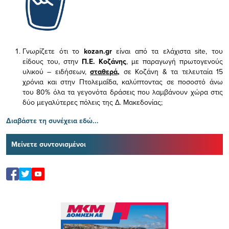
Γνωρίζετε ότι το
kozan.gr
είναι από τα ελάχιστα
site, του
είδους του,
στην
Π.Ε. Κοζάνης
, με παραγωγή πρωτογενούς
υλικού – ειδήσεων,
σταθερά,
σε Κοζάνη & τα τελευταία 15
χρόνια και στην Πτολεμαΐδα, καλύπτοντας σε ποσοστό άνω
του 80% όλα τα γεγονότα δράσεις που λαμβάνουν χώρα στις
δύο μεγαλύτερες πόλεις της Δ. Μακεδονίας;
Διαβάστε τη συνέχεια εδώ...
Μείνετε συντονισμένοι