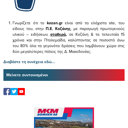
Γνωρίζετε ότι το
kozan.gr
είναι από τα ελάχιστα
site, του
είδους του,
στην
Π.Ε. Κοζάνης
, με παραγωγή πρωτογενούς
υλικού – ειδήσεων,
σταθερά,
σε Κοζάνη & τα τελευταία 15
χρόνια και στην Πτολεμαΐδα, καλύπτοντας σε ποσοστό άνω
του 80% όλα τα γεγονότα δράσεις που λαμβάνουν χώρα στις
δύο μεγαλύτερες πόλεις της Δ. Μακεδονίας;
Διαβάστε τη συνέχεια εδώ...
Μείνετε συντονισμένοι