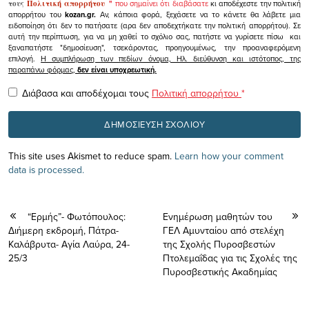
τους
Πολιτική απορρήτου
"
που σημαίνει ότι διαβάσατε
κι αποδέχεστε την πολιτική
απορρήτου του
kozan.gr.
Αν, κάποια φορά, ξεχάσετε να το κάνετε θα λάβετε μια
ειδοποίηση ότι δεν το πατήσατε (αρα δεν αποδεχτήκατε την πολιτική απορρήτου). Σε
αυτή την περίπτωση, για να μη χαθεί το σχόλιο σας, πατήστε να γυρίσετε πίσω και
ξαναπατήστε "δημοσίευση", τσεκάροντας, προηγουμένως, την προαναφερόμενη
επιλογή.
Η συμπλήρωση των πεδίων όνομα, Ηλ. διεύθυνση και ιστότοπος, της
παραπάνω φόρμας,
δεν είναι υποχρεωτική.
Διάβασα και αποδέχομαι τους
Πολιτική απορρήτου
*
This site uses Akismet to reduce spam.
Learn how your comment
data is processed.
“Ερμής”- Φωτόπουλος:
Ενημέρωση μαθητών του
Διήμερη εκδρομή, Πάτρα-
ΓΕΛ Αμυνταίου από στελέχη
Καλάβρυτα- Αγία Λαύρα, 24-
της Σχολής Πυροσβεστών
25/3
Πτολεμαΐδας για τις Σχολές της
Πυροσβεστικής Ακαδημίας