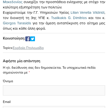
Μακεδονίας
συνεχίζει την προσπάθεια ενίσχυσης με στόχο την
καλύτερη εξυπηρέτηση των πολιτών.
Ευχαριστούμε την Γ.Γ. Υπηρεσιών Υγείας
Lilian Venetia Vildiridi
,
τον διοικητή τη 3ης ΥΠΕ κ.
Tsalikakis G. Dimitrios
και τον κ.
Giorgos Tarasidis
για την άμεση ανταπόκριση στο αίτημα μας
όπως και κάθε άλλη φορά.
Κοινοποίηση:
Topics:
Εορδαία Πτολεμαΐδα
Αφήστε μία απάντηση
Η ηλ. διεύθυνση σας δεν δημοσιεύεται.
Τα υποχρεωτικά πεδία
σημειώνονται με
*
Όνομα
Email