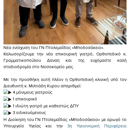
Νέα ενίσχυση του ΓΝ Πτολεμαΐδας «Μποδοσάκειο».
Καλωσορίζουμε την νέα επικουρική γιατρό, Ορθοπεδικό κ.
Γραμματικοπούλου Δαναη και της ευχόμαστε καλή
σταδιοδρομία στο Νοσοκομείο μας.
Με την προσθήκη αυτή πλέον η Ορθοπεδική κλινική υπό τον
Διευθυντή κ. Μιλτιάδη Κυρου απαριθμεί:
4 μόνιμους γιατρούς
1 επικουρικό
1 ιδιώτη γιατρό με καθεστώς ΔΠΥ
3 ειδικευόμενους
Η Διοίκηση του ΓΝ Πτολεμαΐδας «Μποδοσάκειο» με αρωγό το
Υπουργείο Υγείας και την
3η Υγειονομική Περιφέρεια