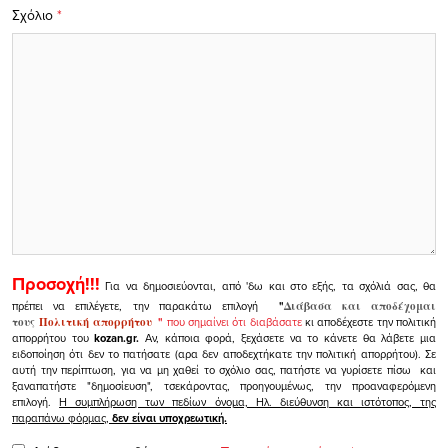
Σχόλιο
*
Προσοχή!!!
Για να δημοσιεύονται, από 'δω και στο εξής, τα σχόλιά σας, θα
πρέπει να επιλέγετε, την παρακάτω επιλογή
"
Διάβασα και αποδέχομαι
τους
Πολιτική απορρήτου
"
που σημαίνει ότι διαβάσατε
κι αποδέχεστε την πολιτική
απορρήτου του
kozan.gr.
Αν, κάποια φορά, ξεχάσετε να το κάνετε θα λάβετε μια
ειδοποίηση ότι δεν το πατήσατε (αρα δεν αποδεχτήκατε την πολιτική απορρήτου). Σε
αυτή την περίπτωση, για να μη χαθεί το σχόλιο σας, πατήστε να γυρίσετε πίσω και
ξαναπατήστε "δημοσίευση", τσεκάροντας, προηγουμένως, την προαναφερόμενη
επιλογή.
Η συμπλήρωση των πεδίων όνομα, Ηλ. διεύθυνση και ιστότοπος, της
παραπάνω φόρμας,
δεν είναι υποχρεωτική.