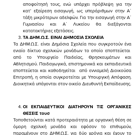
αποφοίτησή τους, ενώ υπάρχει πρόβλεψη για την
κατ’ εξαίρεση εισαγωγή, ως υπεράριθμων στην Α΄
τάξη μικρότερων αδελφών. Για την εισαγωγή στην Α΄
Γυμνασίου και Α΄ Λυκείου θα διεξάγονται
κατατακτήριες εξετάσεις.
TA
ΔΗΜ.Ω.Σ. ΕΙΝΑΙ ΔΗΜΟΣΙΑ ΣΧΟΛΕΙΑ
Τα ΔΗΜ.Ω.Σ. είναι Δημόσια Σχολεία που συγκροτούν ένα
ενιαίο δίκτυο σχολικών μονάδων το οποίο εποπτεύεται
από το Υπουργείο Παιδείας, Θρησκευμάτων και
Αθλητισμού. Παιδαγωγικά, επιστημονικά και εκπαιδευτικά
εποπτεύεται και καθοδηγείται από εννιαμελή Διοικούσα
Επιτροπή, η οποία συγκροτείται με Υπουργική Απόφαση.
Διοικητικά υπάγονται στον οικείο Διευθυντή Εκπαίδευσης.
ΟΙ ΕΚΠΑΙΔΕΥΤΙΚΟΙ ΔΙΑΤΗΡΟΥΝ ΤΙΣ ΟΡΓΑΝΙΚΕΣ
ΘΕΣΕΙΣ τουσ
Τοποθετούνται κατά προτεραιότητα με οργανική θέση σε
όμορη σχολική μονάδα και εφόσον το επιθυμούν,
παραμένουν στο ΔΗΜ.Ω.Σ. για δύο χρόνια και έχουν το