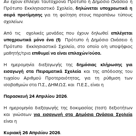
Αν έχουν επιλεγεί ταυτόχρονα Πρότυπο ή Δημόσιο Ωνάσειο ή
Πρότυπο Εκκλησιαστικό Σχολείο,
δηλώνεται υποχρεωτικά η
σειρά προτίμησης
για τη φοίτηση στους παραπάνω τύπους
σχολείων.
Από τις σχολικές μονάδες που έχουν δηλωθεί
επιλέγεται
υποχρεωτικά μόνο ένα (1)
Πρότυπο ή Δημόσιο Ωνάσειο ή
Πρότυπο Εκκλησιαστικό Σχολείο, στο οποίο ο/η υποψήφιος
μαθητής/τρια
επιθυμεί να είναι επιλαχών/ούσα.
Η ημερομηνία διεξαγωγής της
δημόσιας κλήρωσης για
εισαγωγή στα Πειραματικά Σχολεία
και της απόδοσης του
τυχαίου Αριθμού Προτεραιότητας, για τη ρύθμιση των
ισοβαθμιών στα Π.Σ., ΔΗΜ.Ω.Σ. και Π.Ε.Σ., είναι η
Παρασκευή 24 Απριλίου 2026
.
Η ημερομηνία διεξαγωγής της δοκιμασίας (τεστ) δεξιοτήτων
και γνώσεων
για εισαγωγή στα Δημόσια Ωνάσεια Σχολεία
είναι η
Κυριακή 26 Απριλίου 2026
.