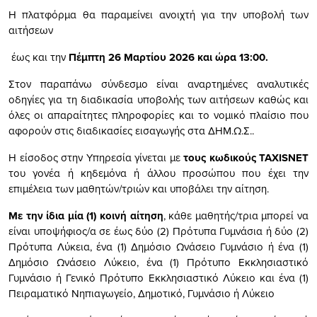
Η πλατφόρμα θα παραμείνει ανοιχτή για την υποβολή των
αιτήσεων
έως και την
Πέμπτη 26 Μαρτίου 2026 και ώρα 13:00.
Στον παραπάνω σύνδεσμο είναι αναρτημένες αναλυτικές
οδηγίες για τη διαδικασία υποβολής των αιτήσεων καθώς και
όλες οι απαραίτητες πληροφορίες και το νομικό πλαίσιο που
αφορούν στις διαδικασίες εισαγωγής στα ΔΗΜ.Ω.Σ..
H είσοδος στην Υπηρεσία γίνεται με
τους κωδικούς
TAXISNET
του γονέα ή κηδεμόνα ή άλλου προσώπου που έχει την
επιμέλεια των μαθητών/τριών και υποβάλει την αίτηση.
Με την ίδια μία (1) κοινή αίτηση
, κάθε μαθητής/τρια μπορεί να
είναι υποψήφιος/α σε έως δύο (2) Πρότυπα Γυμνάσια ή δύο (2)
Πρότυπα Λύκεια, ένα (1) Δημόσιο Ωνάσειο Γυμνάσιο ή ένα (1)
Δημόσιο Ωνάσειο Λύκειο, ένα (1) Πρότυπο Εκκλησιαστικό
Γυμνάσιο ή Γενικό Πρότυπο Εκκλησιαστικό Λύκειο και ένα (1)
Πειραματικό Νηπιαγωγείο, Δημοτικό, Γυμνάσιο ή Λύκειο