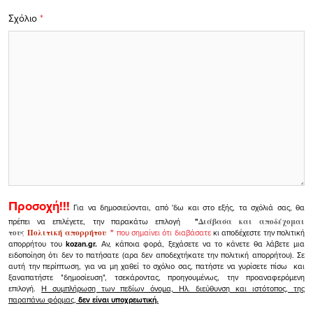
Σχόλιο
*
Προσοχή!!!
Για να δημοσιεύονται, από 'δω και στο εξής, τα σχόλιά σας, θα
πρέπει να επιλέγετε, την παρακάτω επιλογή
"
Διάβασα και αποδέχομαι
τους
Πολιτική απορρήτου
"
που σημαίνει ότι διαβάσατε
κι αποδέχεστε την πολιτική
απορρήτου του
kozan.gr.
Αν, κάποια φορά, ξεχάσετε να το κάνετε θα λάβετε μια
ειδοποίηση ότι δεν το πατήσατε (αρα δεν αποδεχτήκατε την πολιτική απορρήτου). Σε
αυτή την περίπτωση, για να μη χαθεί το σχόλιο σας, πατήστε να γυρίσετε πίσω και
ξαναπατήστε "δημοσίευση", τσεκάροντας, προηγουμένως, την προαναφερόμενη
επιλογή.
Η συμπλήρωση των πεδίων όνομα, Ηλ. διεύθυνση και ιστότοπος, της
παραπάνω φόρμας,
δεν είναι υποχρεωτική.