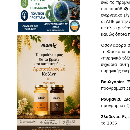
ενώ το πρόβλη
πιο αισιόδοξ
ενεργειακό μίγ
οι ΑΠΕ με την
σε ηλεκτρενέρ
καθώς όποια π
Όσον αφορά στ
τη Φουκουσίμα
«πυρηνικό τόξο
εγχώρια αυτή
πυρηνικής ενέρ
Βουλγαρία:
Έχ
προγραμματίζε
Ρουμανία.
Δια
προγραμματίζει
Σλοβενία.
Έχει
το 2035