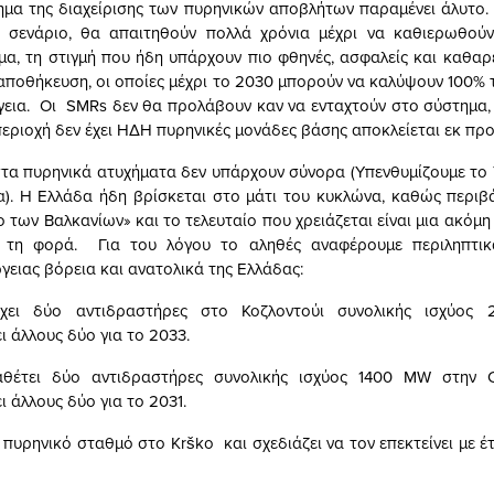
μα της διαχείρισης των πυρηνικών αποβλήτων παραμένει άλυτο.
ο σενάριο, θα απαιτηθούν πολλά χρόνια μέχρι να καθιερωθού
μα, τη στιγμή που ήδη υπάρχουν πιο φθηνές, ασφαλείς και καθαρέ
 αποθήκευση, οι οποίες μέχρι το 2030 μπορούν να καλύψουν 100% τ
γεια. Οι SMRs δεν θα προλάβουν καν να ενταχτούν στο σύστημα, 
εριοχή δεν έχει ΗΔΗ πυρηνικές μονάδες βάσης αποκλείεται εκ προ
α πυρηνικά ατυχήματα δεν υπάρχουν σύνορα (Υπενθυμίζουμε το 
). Η Ελλάδα ήδη βρίσκεται στο μάτι του κυκλώνα, καθώς περιβ
 των Βαλκανίων» και το τελευταίο που χρειάζεται είναι μια ακόμη
 τη φορά. Για του λόγου το αληθές αναφέρουμε περιληπτικ
γειας βόρεια και ανατολικά της Ελλάδας:
ει δύο αντιδραστήρες στο Κοζλοντούι συνολικής ισχύος
ι άλλους δύο για το 2033.
θέτει δύο αντιδραστήρες συνολικής ισχύος 1400 MW στην C
 άλλους δύο για το 2031.
 πυρηνικό σταθμό στο Krško και σχεδιάζει να τον επεκτείνει με έ