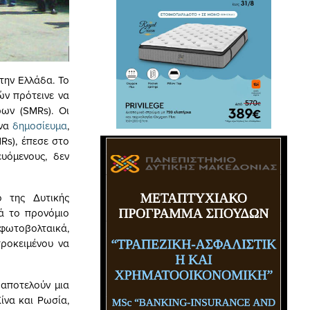
την Ελλάδα. Το
ών πρότεινε να
ων (SMRs). Οι
Ένα
δημοσίευμα
,
Rs), έπεσε στο
ευόμενους, δεν
ο της Δυτικής
κά το προνόμιο
-φωτοβολταικά,
ροκειμένου να
 αποτελούν μια
ίνα και Ρωσία,