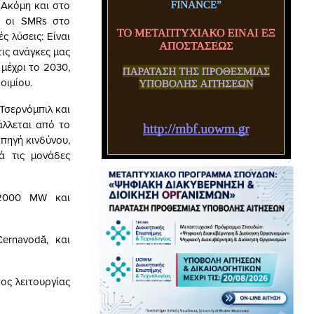
 Ακόμη και στο
ν οι SMRs στο
ς λύσεις: Είναι
ις ανάγκες μας
μέχρι το 2030,
οιμίου.
Τσερνόμπιλ και
άλλεται από το
 πηγή κινδύνου,
ά τις μονάδες
 2000 MW και
ernavodă, και
τος λειτουργίας