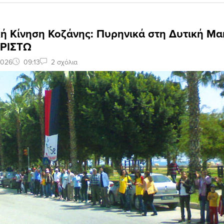
ή Κίνηση Κοζάνης: Πυρηνικά στη Δυτική Μα
ΑΡΙΣΤΩ
2026
09:13
2 σχόλια