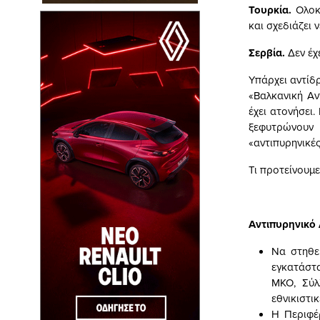
Τουρκία.
Ολοκλ
και σχεδιάζει 
Σερβία.
Δεν έχ
Υπάρχει αντίδ
«Βαλκανική Αν
έχει ατονήσει
ξεφυτρώνουν 
«αντιπυρηνικές
Τι προτείνουμε
Αντιπυρηνικό 
Να στηθε
εγκατάστα
ΜΚΟ, Σύλ
εθνικιστι
Η Περιφέ