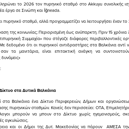
ηρώνει το 2026 τον πυρηνικό σταθμό στο Akkuyu συνολικής ι
νέα έργα σε Σινώπη και İğneada.
ει πυρηνικό σταθμό, αλλά προγραμματίζει να λειτουργήσει έναν το
ραση της κοινωνίας; Περιορισμένη έως ανύπαρκτη. Πριν 15 χρόνια 
τιπυρηνική Συμμαχία» που στέγαζε διάφορες περιβαλλοντικές ορ
. Με δεδομένο ότι οι πυρηνικοί αντιδραστήρες στα Βαλκάνια αντί
σαν τα μανιτάρια, είναι επιτακτική ανάγκη να συντονιστού
 δυνάμεις»
:
Δίκτυο στα Δυτικά Βαλκάνια
ί στα Βαλκάνια ένα Δίκτυο Περιφερειών, Δήμων και οργανώσεων
σης πυρηνικών σταθμών. Κανείς δεν περισσεύει: ΟΤΑ, Επιμελητήρια
λογοι μπορούν να μπουν στο Δίκτυο χωρίς ηγεμονισμούς, σκο
κές αγκυλώσεις.
ρεια και οι Δήμοι της Δυτ. Μακεδονίας να πάρουν ΑΜΕΣΑ τη