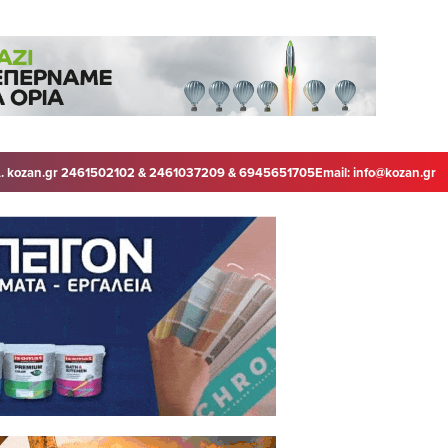
. kozan.gr 2461502102 & 2461037209 & 6945651705
Email:
info@kozan.gr