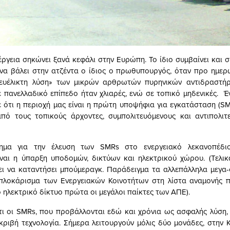
έργεια σηκώνει ξανά κεφάλι στην Ευρώπη. Το ίδιο συμβαίνει και σ
να βάλει στην ατζέντα ο ίδιος ο πρωθυπουργός, όταν προ ημερ
«ευέλικτη λύση» των μικρών αρθρωτών πυρηνικών αντιδραστήρ
ε πανελλαδικό επίπεδο ήταν χλιαρές, ενώ σε τοπικό μηδενικές. 
ε ότι η περιοχή μας είναι η πρώτη υποψήφια για εγκατάσταση (SM
από τους τοπικούς άρχοντες, συμπολιτευόμενους και αντιπολιτ
ρημα για την έλευση των SMRs στο ενεργειακό λεκανοπέδι
ναι η ύπαρξη υποδομών, δικτύων και ηλεκτρικού χώρου. (Τελι
ει να καταντήσει μπούμεραγκ. Παράδειγμα τα αλλεπάλληλα μεγα
μπλοκάρισμα των Ενεργειακών Κοινοτήτων στη λίστα αναμονής π
 ηλεκτρικό δίκτυο πρώτα οι μεγάλοι παίκτες των ΑΠΕ).
τι οι SMRs, που προβάλλονται εδώ και χρόνια ως ασφαλής λύση,
κριβή τεχνολογία. Σήμερα λειτουργούν μόλις δύο μονάδες, στην Κ