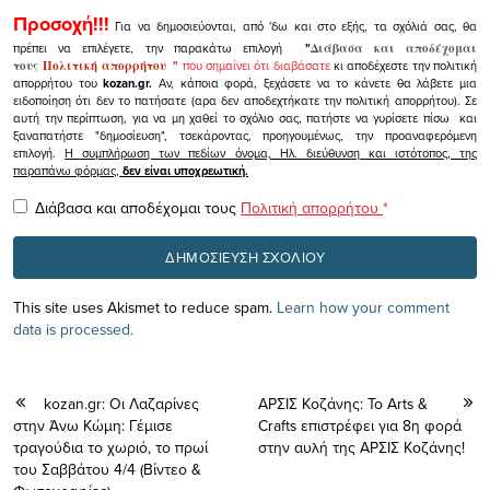
Προσοχή!!!
Για να δημοσιεύονται, από 'δω και στο εξής, τα σχόλιά σας, θα
πρέπει να επιλέγετε, την παρακάτω επιλογή
"
Διάβασα και αποδέχομαι
τους
Πολιτική απορρήτου
"
που σημαίνει ότι διαβάσατε
κι αποδέχεστε την πολιτική
απορρήτου του
kozan.gr.
Αν, κάποια φορά, ξεχάσετε να το κάνετε θα λάβετε μια
ειδοποίηση ότι δεν το πατήσατε (αρα δεν αποδεχτήκατε την πολιτική απορρήτου). Σε
αυτή την περίπτωση, για να μη χαθεί το σχόλιο σας, πατήστε να γυρίσετε πίσω και
ξαναπατήστε "δημοσίευση", τσεκάροντας, προηγουμένως, την προαναφερόμενη
επιλογή.
Η συμπλήρωση των πεδίων όνομα, Ηλ. διεύθυνση και ιστότοπος, της
παραπάνω φόρμας,
δεν είναι υποχρεωτική.
Διάβασα και αποδέχομαι τους
Πολιτική απορρήτου
*
This site uses Akismet to reduce spam.
Learn how your comment
data is processed.
kozan.gr: Οι Λαζαρίνες
ΑΡΣΙΣ Κοζάνης: Το Arts &
στην Άνω Κώμη: Γέμισε
Crafts επιστρέφει για 8η φορά
τραγούδια το χωριό, το πρωί
στην αυλή της ΑΡΣΙΣ Κοζάνης!
του Σαββάτου 4/4 (Βίντεο &