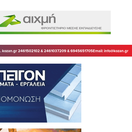
. kozan.gr 2461502102 & 2461037209 & 6945651705
Email:
info@kozan.gr