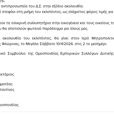
ής:
 αντιπροσωπεία του Δ.Σ. στην εξόδιο ακολουθία.
ί στεφάνι στη μνήμη του εκλιπόντος, ως ελάχιστος φόρος τιμής γι
ν τα ειλικρινή συλλυπητήρια στην οικογένεια και τους οικείους τ
ου θα αποτελούν φωτεινό παράδειγμα για όλους μας.
 ακολουθία του εκλιπόντος, θα γίνει στον Ιερό Μητροπολιτ
 Φλώρινας, το Μεγάλο Σάββατο 10/4/2026. στις 2 το μεσημέρι.
ητικό Συμβούλιο της Ομοσπονδίας Εμπορικών Συλλόγων Δυτικής 
εκτάριος
μματέας
ταντίνος
μοσπονδίας