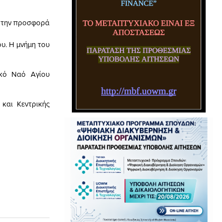
α την προσφορά
ου. Η μνήμη του
ικό Ναό Αγίου
και Κεντρικής