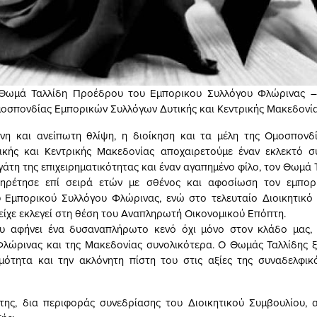
Θωμά Ταλλίδη Προέδρου του Εμπορικου Συλλόγου Φλώρινας –
οσπονδίας Εμπορικών Συλλόγων Δυτικής και Κεντρικής Μακεδονί
νη και ανείπωτη θλίψη, η διοίκηση και τα μέλη της Ομοσπονδ
ικής και Κεντρικής Μακεδονίας αποχαιρετούμε έναν εκλεκτό συ
άτη της επιχειρηματικότητας και έναν αγαπημένο φίλο, τον Θωμά Τ
ηρέτησε επί σειρά ετών με σθένος και αφοσίωση τον εμπο
 Εμπορικού Συλλόγου Φλώρινας, ενώ στο τελευταίο Διοικητικό 
είχε εκλεγεί στη θέση του Αναπληρωτή Οικονομικού Επόπτη.
υ αφήνει ένα δυσαναπλήρωτο κενό όχι μόνο στον κλάδο μας, 
Φλώρινας και της Μακεδονίας συνολικότερα. Ο Θωμάς Ταλλίδης ξ
ιμότητα και την ακλόνητη πίστη του στις αξίες της συναδελφικ
της, δια περιφοράς συνεδρίασης του Διοικητικού Συμβουλίου,