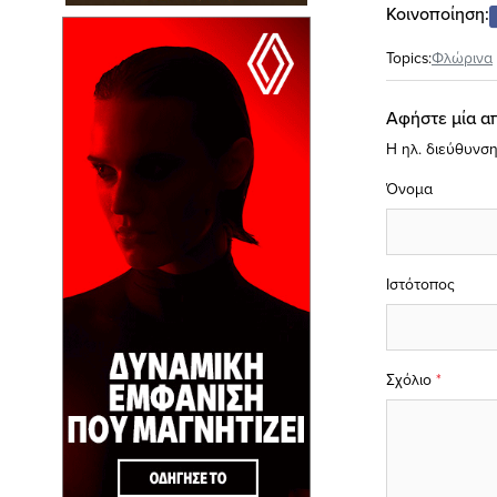
Κοινοποίηση:
Topics:
Φλώρινα
Αφήστε μία α
Η ηλ. διεύθυνση
Όνομα
Ιστότοπος
Σχόλιο
*