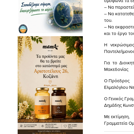
ομόφωνα τα εξ
– Να παραστεί
– Να κατατεθε
του.
– Να εκφραστού
και το έργο τ
Η νεκρώσιμος
Παντελεήμονος
Για το Διοικ
Μακεδονίας
Ο Πρόεδρος
Ελμαλόγλου Ν
Ο Γενικός Γρα
Δημάδης Κωνσ
Με εκτίμηση,
Γραμματεία Ο