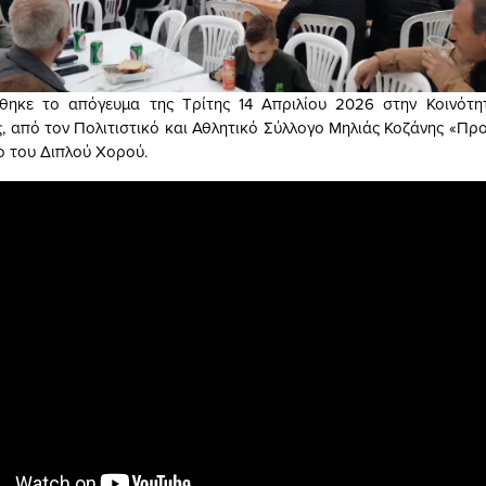
θηκε το απόγευμα της Τρίτης 14 Απριλίου 2026 στην Κοινότη
, από τον Πολιτιστικό και Αθλητικό Σύλλογο Μηλιάς Κοζάνης «Προ
ο του Διπλού Χορού.