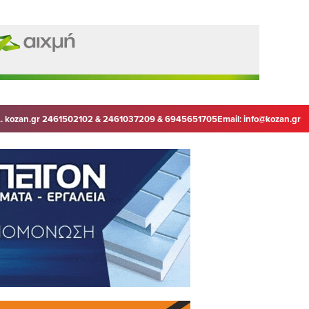
. kozan.gr 2461502102 & 2461037209 & 6945651705
Email:
info@kozan.gr