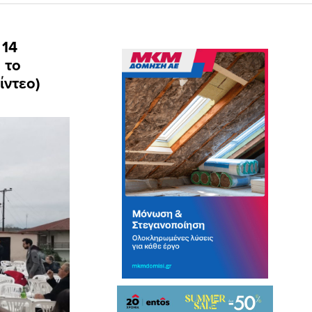
 14
 το
ίντεο)