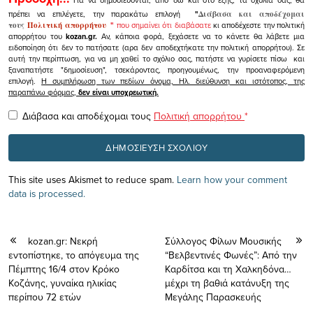
Για να δημοσιεύονται, από 'δω και στο εξής, τα σχόλιά σας, θα
πρέπει να επιλέγετε, την παρακάτω επιλογή
"
Διάβασα και αποδέχομαι
τους
Πολιτική απορρήτου
"
που σημαίνει ότι διαβάσατε
κι αποδέχεστε την πολιτική
απορρήτου του
kozan.gr.
Αν, κάποια φορά, ξεχάσετε να το κάνετε θα λάβετε μια
ειδοποίηση ότι δεν το πατήσατε (αρα δεν αποδεχτήκατε την πολιτική απορρήτου). Σε
αυτή την περίπτωση, για να μη χαθεί το σχόλιο σας, πατήστε να γυρίσετε πίσω και
ξαναπατήστε "δημοσίευση", τσεκάροντας, προηγουμένως, την προαναφερόμενη
επιλογή.
Η συμπλήρωση των πεδίων όνομα, Ηλ. διεύθυνση και ιστότοπος, της
παραπάνω φόρμας,
δεν είναι υποχρεωτική.
Διάβασα και αποδέχομαι τους
Πολιτική απορρήτου
*
This site uses Akismet to reduce spam.
Learn how your comment
data is processed.
kozan.gr: Νεκρή
Σύλλογος Φίλων Μουσικής
εντοπίστηκε, το απόγευμα της
“Βελβεντινές Φωνές”: Από την
Πέμπτης 16/4 στον Κρόκο
Καρδίτσα και τη Χαλκηδόνα…
Κοζάνης, γυναίκα ηλικίας
μέχρι τη βαθιά κατάνυξη της
περίπου 72 ετών
Μεγάλης Παρασκευής