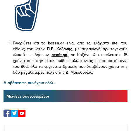
Γνωρίζετε ότι το
kozan.gr
είναι από τα ελάχιστα
site, του
είδους του,
στην
Π.Ε. Κοζάνης
, με παραγωγή πρωτογενούς
υλικού – ειδήσεων,
σταθερά,
σε Κοζάνη & τα τελευταία 15
χρόνια και στην Πτολεμαΐδα, καλύπτοντας σε ποσοστό άνω
του 80% όλα τα γεγονότα δράσεις που λαμβάνουν χώρα στις
δύο μεγαλύτερες πόλεις της Δ. Μακεδονίας;
Διαβάστε τη συνέχεια εδώ...
Μείνετε συντονισμένοι