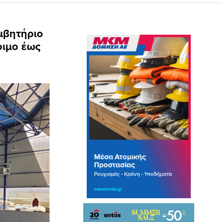
μβητήριο
οιμο έως