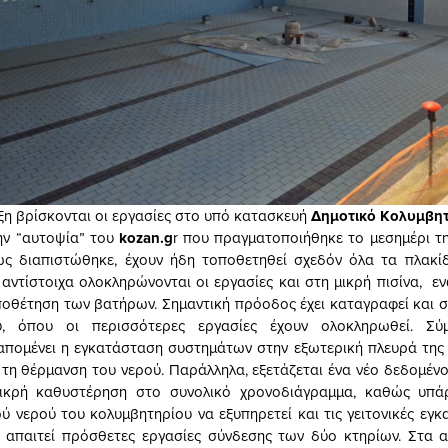
ιξη βρίσκονται οι εργασίες στο υπό κατασκευή
Δημοτικό Κολυμβητ
ην “αυτοψία” του
kozan.g
r που πραγματοποιήθηκε το μεσημέρι τ
ως διαπιστώθηκε, έχουν ήδη τοποθετηθεί σχεδόν όλα τα πλακίδ
 αντίστοιχα ολοκληρώνονται οι εργασίες και στη μικρή πισίνα, εν
ποθέτηση των βατήρων. Σημαντική πρόοδος έχει καταγραφεί και 
υ, όπου οι περισσότερες εργασίες έχουν ολοκληρωθεί. Σ
απομένει η εγκατάσταση συστημάτων στην εξωτερική πλευρά της
ε τη θέρμανση του νερού. Παράλληλα, εξετάζεται ένα νέο δεδομένο
μικρή καθυστέρηση στο συνολικό χρονοδιάγραμμα, καθώς υπά
ύ νερού του κολυμβητηρίου να εξυπηρετεί και τις γειτονικές εγκ
 απαιτεί πρόσθετες εργασίες σύνδεσης των δύο κτηρίων. Στα 