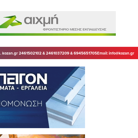
. kozan.gr 2461502102 & 2461037209 & 6945651705
Email:
info@kozan.gr