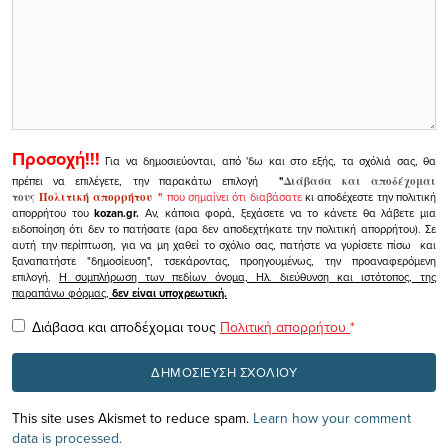
Προσοχή!!!
Για να δημοσιεύονται, από 'δω και στο εξής, τα σχόλιά σας, θα
πρέπει να επιλέγετε, την παρακάτω επιλογή
"
Διάβασα και αποδέχομαι
τους
Πολιτική απορρήτου
"
που σημαίνει ότι διαβάσατε
κι αποδέχεστε την πολιτική
απορρήτου του
kozan.gr.
Αν, κάποια φορά, ξεχάσετε να το κάνετε θα λάβετε μια
ειδοποίηση ότι δεν το πατήσατε (αρα δεν αποδεχτήκατε την πολιτική απορρήτου). Σε
αυτή την περίπτωση, για να μη χαθεί το σχόλιο σας, πατήστε να γυρίσετε πίσω και
ξαναπατήστε "δημοσίευση", τσεκάροντας, προηγουμένως, την προαναφερόμενη
επιλογή.
Η συμπλήρωση των πεδίων όνομα, Ηλ. διεύθυνση και ιστότοπος, της
παραπάνω φόρμας,
δεν είναι υποχρεωτική.
Διάβασα και αποδέχομαι τους
Πολιτική απορρήτου
*
This site uses Akismet to reduce spam.
Learn how your comment
data is processed.