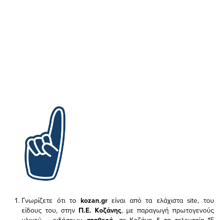
Γνωρίζετε ότι το
kozan.gr
είναι από τα ελάχιστα
site, του
είδους του,
στην
Π.Ε. Κοζάνης
, με παραγωγή πρωτογενούς
υλικού – ειδήσεων,
σταθερά,
σε Κοζάνη & τα τελευταία 15