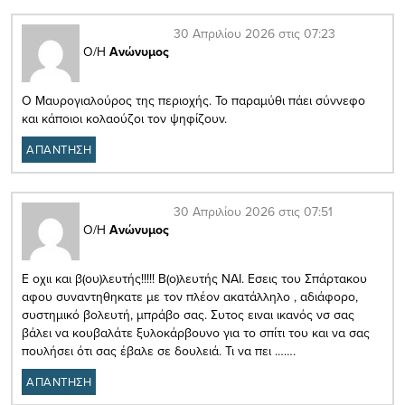
30 Απριλίου 2026 στις 07:23
Ο/Η
Ανώνυμος
Ο Μαυρογιαλούρος της περιοχής. Το παραμύθι πάει σύννεφο
και κάποιοι κολαούζοι τον ψηφίζουν.
ΑΠΑΝΤΗΣΗ
30 Απριλίου 2026 στις 07:51
Ο/Η
Ανώνυμος
Ε οχιι και β(ου)λευτής!!!!! Β(ο)λευτής ΝΑΙ. Εσεις του Σπάρτακου
αφου συναντηθηκατε με τον πλέον ακατάλληλο , αδιάφορο,
συστημικό βολευτή, μπράβο σας. Συτος ειναι ικανός νσ σας
βάλει να κουβαλάτε ξυλοκάρβουνο για το σπίτι του και να σας
πουλήσει ότι σας έβαλε σε δουλειά. Τι να πει …….
ΑΠΑΝΤΗΣΗ