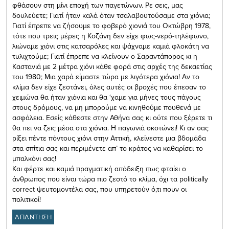
φθάσουν στη μίνι εποχή των παγετώνων. Ρε σεις, μας
δουλεύετε; Γιατί ήταν καλά όταν τσαλαβουτούσαμε στα χιόνια;
Γιατί έπρεπε να ζήσουμε το φοβερό χιονιά του Οκτώβρη 1978,
τότε που τρεις μέρες η Κοζάνη δεν είχε φως-νερό-τηλέφωνο,
λιώναμε χιόνι στις κατσαρόλες και ψάχναμε καμιά φλοκάτη να
τυλιχτούμε; Γιατί έπρεπε να κλείνουν ο Σαραντάπορος κι η
Καστανιά με 2 μέτρα χιόνι κάθε φορά στις αρχές της δεκαετίας
του 1980; Μια χαρά είμαστε τώρα με λιγότερα χιόνια! Αν το
κλίμα δεν είχε ζεστάνει, όλες αυτές οι βροχές που έπεσαν το
χειμώνα θα ήταν χιόνια και θα ‘χαμε για μήνες τους πάγους
στους δρόμους, να μη μπορούμε να κινηθούμε πουθενά με
ασφάλεια. Εσείς κάθεστε στην Αθήνα σας κι ούτε που ξέρετε τι
θα πει να ζεις μέσα στα χιόνια. Η παγωνιά σκοτώνει! Κι αν σας
ρίξει πέντε πόντους χιόνι στην Αττική, κλείνεστε μια βδομάδα
στα σπίτια σας και περιμένετε απ’ το κράτος να καθαρίσει το
μπαλκόνι σας!
Και φέρτε και καμιά πραγματική απόδειξη πως φταίει ο
άνθρωπος που είναι τώρα πιο ζεστό το κλίμα, όχι τα politically
correct ψευτομοντέλα σας, που υπηρετούν ό,τι πουν οι
πολιτικοί!
ΑΠΑΝΤΗΣΗ