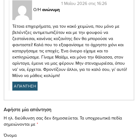
1 Μαΐου 2026 στις 16:26
Ο/Η
ανώνυμη
Τέτοια επιχειρήματα, για τον κακό χειμώνα, που μόνο με
βελέντζες αντιμετωπιζόταν και με την φουφού να
ζεσταίνεσαι, κανένας κοζανίτης δεν θα μπορούσε να
φανταστεί! Καλά που το εξαφανίσαμε το άχρηστο χιόνι και
καταργήσαμε τις εποχές. Ένα όνειρο είχαμε και το
εκπληρώσαμε. Γίναμε Μαϊάμι, και μόνο την θάλασσα, στον
αρίνταγα, έμεινε να μας φέρουν. Μην στεναχωριέσαι, όπου
να’ ναι, έρχεται. Φροντίζουν άλλοι, για το καλό σου, γι’ αυτό!
Μόνο να μάθεις κολύμπι!
ΑΠΑΝΤΗΣΗ
Αφήστε μία απάντηση
Η ηλ. διεύθυνση σας δεν δημοσιεύεται.
Τα υποχρεωτικά πεδία
σημειώνονται με
*
Όνομα