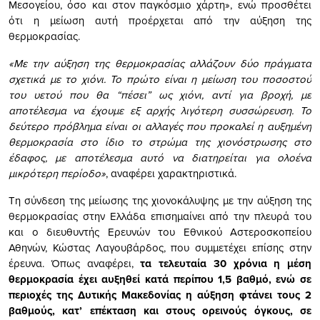
Μεσογείου, όσο και στον παγκόσμιο χάρτη», ενώ προσθέτει
ότι η μείωση αυτή προέρχεται από την αύξηση της
θερμοκρασίας.
«Με την αύξηση της θερμοκρασίας αλλάζουν δύο πράγματα
σχετικά με το χιόνι. Το πρώτο είναι η μείωση του ποσοστού
του υετού που θα “πέσει” ως χιόνι, αντί για βροχή, με
αποτέλεσμα να έχουμε εξ αρχής λιγότερη συσσώρευση. Το
δεύτερο πρόβλημα είναι οι αλλαγές που προκαλεί η αυξημένη
θερμοκρασία στο ίδιο το στρώμα της χιονόστρωσης στο
έδαφος, με αποτέλεσμα αυτό να διατηρείται για ολοένα
μικρότερη περίοδο»
, αναφέρει χαρακτηριστικά.
Τη σύνδεση της μείωσης της χιονοκάλυψης με την αύξηση της
θερμοκρασίας στην Ελλάδα επισημαίνει από την πλευρά του
και ο διευθυντής Ερευνών του Εθνικού Αστεροσκοπείου
Αθηνών, Κώστας Λαγουβάρδος, που συμμετέχει επίσης στην
έρευνα. Όπως αναφέρει,
τα τελευταία 30 χρόνια η μέση
θερμοκρασία έχει αυξηθεί κατά περίπου 1,5 βαθμό, ενώ σε
περιοχές της Δυτικής Μακεδονίας η αύξηση φτάνει τους 2
βαθμούς, κατ’ επέκταση και στους ορεινούς όγκους, σε