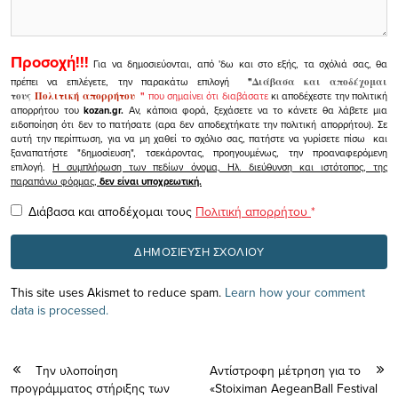
Προσοχή!!!
Για να δημοσιεύονται, από 'δω και στο εξής, τα σχόλιά σας, θα
πρέπει να επιλέγετε, την παρακάτω επιλογή
"
Διάβασα και αποδέχομαι
τους
Πολιτική απορρήτου
"
που σημαίνει ότι διαβάσατε
κι αποδέχεστε την πολιτική
απορρήτου του
kozan.gr.
Αν, κάποια φορά, ξεχάσετε να το κάνετε θα λάβετε μια
ειδοποίηση ότι δεν το πατήσατε (αρα δεν αποδεχτήκατε την πολιτική απορρήτου). Σε
αυτή την περίπτωση, για να μη χαθεί το σχόλιο σας, πατήστε να γυρίσετε πίσω και
ξαναπατήστε "δημοσίευση", τσεκάροντας, προηγουμένως, την προαναφερόμενη
επιλογή.
Η συμπλήρωση των πεδίων όνομα, Ηλ. διεύθυνση και ιστότοπος, της
παραπάνω φόρμας,
δεν είναι υποχρεωτική.
Διάβασα και αποδέχομαι τους
Πολιτική απορρήτου
*
This site uses Akismet to reduce spam.
Learn how your comment
data is processed.
Την υλοποίηση
Αντίστροφη μέτρηση για το
προγράμματος στήριξης των
«Stoiximan AegeanBall Festival