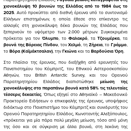
χιονοκάλυψη 10 βουνών της
Ελλάδας
από το 1984 έως το
2025
. Αυτό προκύπτει από διεθνή έρευνα υπό το συντονισμό
Ελλήνων επιστημόνων, η οποία έθεσε στο επίκεντρο τις
αλλαγές στη χιονοκάλυψη δέκα βουνών της Ελλάδας που
ξεπερνούν το υψόμετρο των 2.000 μέτρων. Συγκεκριμένα
πρόκειται για τον
Όλυμπο
, το
Φαλακρό
, τα
Τζουμέρκα
, τα
βουνά της Βόρειας Πίνδου
, τον
Χελμό
, τη
Ζήρεια
, το
Γράμμο
,
το
Βόρα (Καϊμάκτσαλαν)
, την
Γκιώνα
και τα
Βαρδούσια Όρη
.
Στο πλαίσιο της έρευνας, που διεξήχθη από ερευνητές του
Πανεπιστημίου του Κέιμπριτζ, του Εθνικού Αστεροσκοπείου
Αθηνών, του British Antarctic Survey, και του Ορεινού
Παρατηρητηρίου Ελλάδος διαπιστώθηκε
μείωση της
χιονοκάλυψης στα παραπάνω βουνά κατά 58% τις τελευταίες
τέσσερις δεκαετίες
. Όπως εξηγεί στο Αθηναϊκό – Μακεδονικό
Πρακτορείο Ειδήσεων ο επικεφαλής της έρευνας, υποψήφιος
διδάκτωρ στο Πανεπιστήμιο του Κέιμπριτζ και συνιδρυτής του
Ορεινού Παρατηρητηρίου Ελλάδος, Κωνσταντής Αλεξόπουλος,
«πρόκειται για μία πάρα πολύ μεγάλη μείωση, τόσο από μόνη
της όσο και σε σύγκριση με άλλα βουνά, στη λεκάνη της