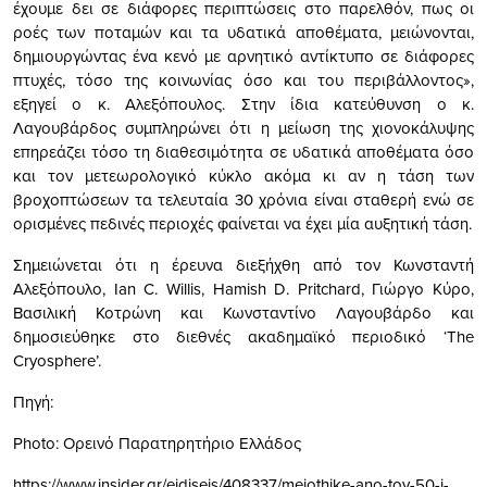
έχουμε δει σε διάφορες περιπτώσεις στο παρελθόν, πως οι
ροές των ποταμών και τα υδατικά αποθέματα, μειώνονται,
δημιουργώντας ένα κενό με αρνητικό αντίκτυπο σε διάφορες
πτυχές, τόσο της κοινωνίας όσο και του περιβάλλοντος»,
εξηγεί ο κ. Αλεξόπουλος. Στην ίδια κατεύθυνση ο κ.
Λαγουβάρδος συμπληρώνει ότι η μείωση της χιονοκάλυψης
επηρεάζει τόσο τη διαθεσιμότητα σε υδατικά αποθέματα όσο
και τον μετεωρολογικό κύκλο ακόμα κι αν η τάση των
βροχοπτώσεων τα τελευταία 30 χρόνια είναι σταθερή ενώ σε
ορισμένες πεδινές περιοχές φαίνεται να έχει μία αυξητική τάση.
Σημειώνεται ότι η έρευνα διεξήχθη από τον Κωνσταντή
Αλεξόπουλο, Ian C. Willis, Hamish D. Pritchard, Γιώργο Κύρο,
Βασιλική Κοτρώνη και Κωνσταντίνο Λαγουβάρδο και
δημοσιεύθηκε στο διεθνές ακαδημαϊκό περιοδικό ‘The
Cryosphere’.
Πηγή:
Photo: Ορεινό Παρατηρητήριο Ελλάδος
https://www.insider.gr/eidiseis/408337/meiothike-ano-toy-50-i-