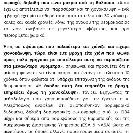
περιοχές δηλαδή που είναι μακριά από τη θάλασσα
. «Αυτό
έχει ως αποτέλεσμα να “παρασύρει” και τη χιονοκάλυψη – ενώ
η βροχή έχει μία σταθερή τάση αυτά τα τελευταία 30 χρόνια με
καλές και κακές χρονιές, λόγω της ανόδου της θερμοκρασίας
το χιόνι ανεβαίνει σε μεγαλύτερο υψόμετρο, και άρα
περιορίζεται χωρικά.
Έτσι,
σε υψόμετρα που παλαιότερα και χιόνιζε και είχαμε
χιονοκάλυψη, τώρα είναι είτε βροχή είτε χιόνι που λιώνει
όμως πολύ γρήγορα με αποτέλεσμα αυτή να περιορίζεται
στα μεγαλύτερα υψόμετρα»
, σημειώνει, και προσθέτει ότι η
μείωση φαίνεται να είναι ακόμα πιο έντονη τα τελευταία 10
χρόνια, όπου φαίνεται ότι υπάρχει επιτάχυνση της ανόδου της
θερμοκρασίας.
«Η άνοδος αυτή δεν επηρεάζει τη βροχή,
επηρεάζει όμως τη χιονοκάλυψη
», τονίζει. Εξηγώντας τη
μεθοδολογία που χρησιμοποιήθηκε για την έρευνα ο κ.
Αλεξόπουλος αναφέρει ότι αξιοποιήθηκαν δορυφορικά
δεδομένα, δηλαδή δορυφορικές φωτογραφίες, από το 1984
μέχρι και σήμερα από δορυφόρους της Ευρωπαϊκής και της
Αμερικανικής Διαστημικής Υπηρεσίας (ESA & NASA) ώστε να
μελετήσουν τις όποιες αλλαγές παρατηρούν μέσα σε αυτές τις