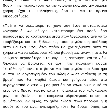
βασική πηγή νερού, τόσο για την κοινωνία μας, από την οικιακή
χρήση μέχρι τις καλλιέργειες, όσο και για τα ορεινά
οικοσυστήματα.
«Πρέπει να σκεφτούμε το χιόνι σαν έναν αποταμιευτικό
λογαριασμό. Αν σήμερα καταθέσουμε ένα ποσό, όσο
περισσότερο το κρατήσουμε μέσα στον λογαριασμό αντί να το
τραβήξουμε και το ξοδέψουμε, τόσο μεγαλύτερη απόδοση
αυτό θα έχει. Έτσι, όταν πλέον θα χρειαζόμαστε αυτά τα
χρήματα για να καλύψουμε κάποια βασική μας ανάγκη, τότε θα
“αξίζουν” περισσότερο. Έτσι ακριβώς, λειτουργεί και το χιόνι.
Θέλουμε να βρίσκεται σε αυτή την παγωμένη μορφή
“κατάθεσης” πάνω στα βουνά για όσο μεγαλύτερο διάστημα
γίνεται. Το αργοπορημένο του λιώσιμο – σε αντίθεση με τη
βροχή που θα κινηθεί άμεσα και γρήγορα μέσα στο
υδρογραφικό δίκτυο – μας βοηθάει να καλύψουμε αυτό το
κενό στις βροχοπτώσεις κατά τη διάρκεια του καλοκαιριού
μέχρι το ξεκίνημα του επόμενου υδρολογικού έτους, το
φθινόπωρο. Αν όμως, το χιόνι λιώσει πολύ πρόωρα ή η
ποσότητά του είναι ανεπαρκής, τότε θα δούμε, όπως και