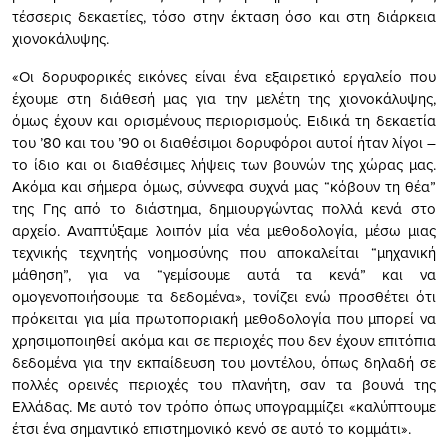
τέσσερις δεκαετίες, τόσο στην έκταση όσο και στη διάρκεια
χιονοκάλυψης.
«Οι δορυφορικές εικόνες είναι ένα εξαιρετικό εργαλείο που
έχουμε στη διάθεσή μας για την μελέτη της χιονοκάλυψης,
όμως έχουν και ορισμένους περιορισμούς. Ειδικά τη δεκαετία
του ’80 και του ’90 οι διαθέσιμοι δορυφόροι αυτοί ήταν λίγοι –
το ίδιο και οι διαθέσιμες λήψεις των βουνών της χώρας μας.
Ακόμα και σήμερα όμως, σύννεφα συχνά μας “κόβουν τη θέα”
της Γης από το διάστημα, δημιουργώντας πολλά κενά στο
αρχείο. Αναπτύξαμε λοιπόν μία νέα μεθοδολογία, μέσω μιας
τεχνικής τεχνητής νοημοσύνης που αποκαλείται “μηχανική
μάθηση”, για να “γεμίσουμε αυτά τα κενά” και να
ομογενοποιήσουμε τα δεδομένα», τονίζει ενώ προσθέτει ότι
πρόκειται για μία πρωτοποριακή μεθοδολογία που μπορεί να
χρησιμοποιηθεί ακόμα και σε περιοχές που δεν έχουν επιτόπια
δεδομένα για την εκπαίδευση του μοντέλου, όπως δηλαδή σε
πολλές ορεινές περιοχές του πλανήτη, σαν τα βουνά της
Ελλάδας. Με αυτό τον τρόπο όπως υπογραμμίζει «καλύπτουμε
έτσι ένα σημαντικό επιστημονικό κενό σε αυτό το κομμάτι».