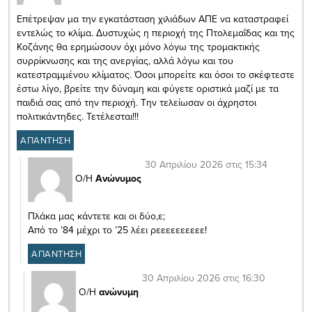
Επέτρεψαν μα την εγκατάσταση χιλιάδων ΑΠΕ να καταστραφεί
εντελώς το κλίμα. Δυστυχώς η περιοχή της Πτολεμαΐδας και της
Κοζάνης θα ερημώσουν όχι μόνο λόγω της τρομακτικής
συρρίκνωσης και της ανεργίας, αλλά λόγω και του
κατεστραμμένου κλίματος. Όσοι μπορείτε και όσοι το σκέφτεστε
έστω λίγο, βρείτε την δύναμη και φύγετε οριστικά μαζί με τα
παιδιά σας από την περιοχή. Την τελείωσαν οι άχρηστοι
πολιτικάντηδες. Τετέλεσται!!!
ΑΠΑΝΤΗΣΗ
30 Απριλίου 2026 στις 15:34
Ο/Η
Ανώνυμος
Πλάκα μας κάντετε και οι δύο,ε;
Από το ’84 μέχρι το ’25 λέει ρεεεεεεεεεε!
ΑΠΑΝΤΗΣΗ
30 Απριλίου 2026 στις 16:30
Ο/Η
ανώνυμη