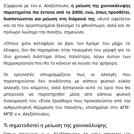
Σύμφωνα με τον κ. Αλεξόπουλο,
η μείωση της χιονοκάλυψης
παρατηρείται πιο έντονα από το 2000, ενώ, όπως προσθέτει,
διαπιστώνεται και μείωση στη διάρκειά της
. «Αυτό οφείλεται
και σε πιο αργοπορημένο ξεκίνημα το φθινόπωρο, αλλά και σε
πρόωρο λιώσιμο την άνοιξη», σημειώνει.
«Όποιο χιόνι καταφέρει να βρει τον δρόμο του μέχρι το
έδαφος, δεν θα παραμείνει στην παγωμένη του μορφή για το
ίδιο χρονικό διάστημα όπως παλιότερα, λόγω αυτών των
θερμοκρασιών που θα το κάνουν να λιώσει πιο γρήγορα.
Οι ερευνητές υπογραμμίζουν πως οι αλλαγές που
παρατηρούνται δεν συνδέονται με κάποιο φυσικό κύκλο
αλλαγής του κλίματος, αλλά ξεπερνούν αυτό το όριο που θα
μπορούσε να παρατηρηθεί μέσα από κάποια φυσική
διακύμανσή του. «Είναι ξεκάθαρο πως προκαλούνται από την
ανθρωπογενή θέρμανση του πλανήτη», επισημαίνει στο ΑΠΕ-
ΜΠΕ ο κ. Αλεξόπουλος.
Τι σηματοδοτεί η μείωση της χιονοκάλυψης
Όπως σημειώνει ο κ. Αλεξόπουλος, το χιόνι αποτελεί μία