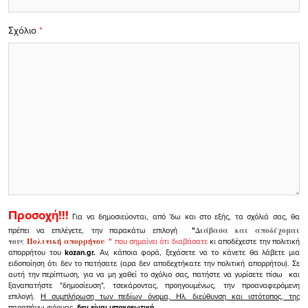
Σχόλιο
*
Προσοχή!!!
Για να δημοσιεύονται, από 'δω και στο εξής, τα σχόλιά σας, θα
πρέπει να επιλέγετε, την παρακάτω επιλογή
"
Διάβασα και αποδέχομαι
τους
Πολιτική απορρήτου
"
που σημαίνει ότι διαβάσατε
κι αποδέχεστε την πολιτική
απορρήτου του
kozan.gr.
Αν, κάποια φορά, ξεχάσετε να το κάνετε θα λάβετε μια
ειδοποίηση ότι δεν το πατήσατε (αρα δεν αποδεχτήκατε την πολιτική απορρήτου). Σε
αυτή την περίπτωση, για να μη χαθεί το σχόλιο σας, πατήστε να γυρίσετε πίσω και
ξαναπατήστε "δημοσίευση", τσεκάροντας, προηγουμένως, την προαναφερόμενη
επιλογή.
Η συμπλήρωση των πεδίων όνομα, Ηλ. διεύθυνση και ιστότοπος, της
παραπάνω φόρμας,
δεν είναι υποχρεωτική.