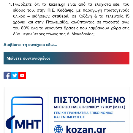
Γνωρίζετε ότι το
kozan.gr
είναι από τα ελάχιστα
site, του
είδους του,
στην
Π.Ε. Κοζάνης
, με παραγωγή πρωτογενούς
υλικού – ειδήσεων,
σταθερά,
σε Κοζάνη & τα τελευταία 15
χρόνια και στην Πτολεμαΐδα, καλύπτοντας σε ποσοστό άνω
του 80% όλα τα γεγονότα δράσεις που λαμβάνουν χώρα στις
δύο μεγαλύτερες πόλεις της Δ. Μακεδονίας;
Διαβάστε τη συνέχεια εδώ...
Μείνετε συντονισμένοι