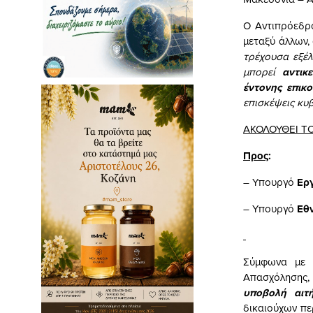
Ο Αντιπρόεδρο
μεταξύ άλλων, 
τρέχουσα εξέλ
μπορεί
αντικε
έντονης
επικ
επισκέψεις κυ
ΑΚΟΛΟΥΘΕΙ ΤΟ
Προς
:
– Υπουργό
Ερ
– Υπουργό
Εθν
Σύμφωνα με 
Απασχόλησης, 
υποβολή αιτ
δικαιούχων π