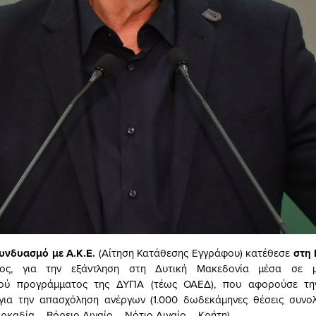
υνδυασμό με Α.Κ.Ε.
(Αίτηση Κατάθεσης Εγγράφου) κατέθεσε
στη
λος, για την εξάντληση στη Δυτική Μακεδονία μέσα σε 
ού προγράμματος της ΔΥΠΑ (τέως ΟΑΕΔ), που αφορούσε τη
 για την απασχόληση ανέργων (1.000 δωδεκάμηνες θέσεις συνολ
ρκαδία – Βόρειο Αιγαίο – Νότιο Αιγαίο – Κρήτη).