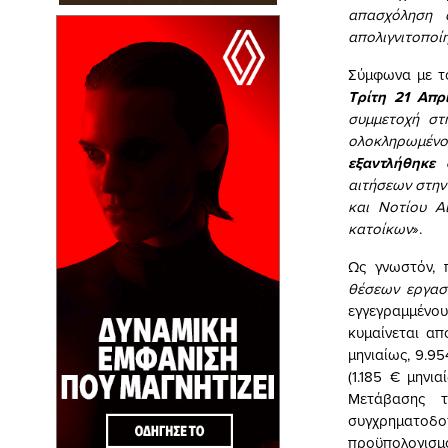
απασχόληση 
απολιγνιτοποί
Σύμφωνα με τ
Τρίτη 21 Απρ
συμμετοχή στ
ολοκληρωμέν
εξαντλήθηκε 
αιτήσεων στην
και Νοτίου Α
κατοίκων
».
Ως γνωστόν, 
θέσεων εργασ
εγγεγραμμένου
κυμαίνεται απ
μηνιαίως, 9.9
(1.185 € μηνι
Μετάβασης 
συγχρηματοδο
προϋπολογισ