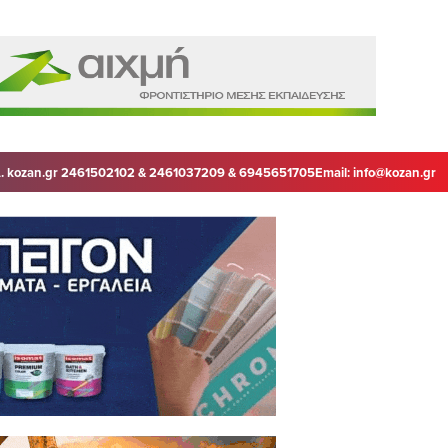
. kozan.gr 2461502102 & 2461037209 & 6945651705
Email:
info@kozan.gr