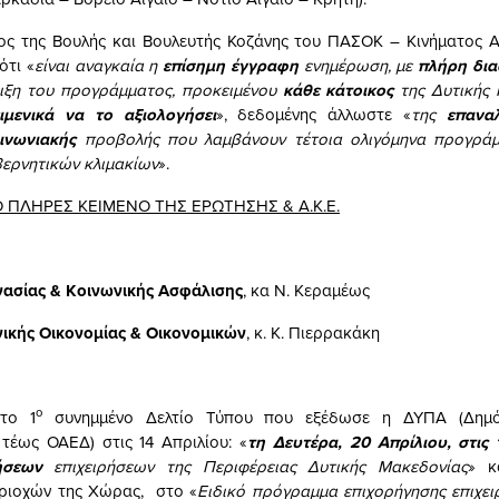
ς της Βουλής και Βουλευτής Κοζάνης του ΠΑΣΟΚ – Κινήματος Αλ
ότι «
είναι αναγκαία η
επίσημη έγγραφη
ενημέρωση, με
πλήρη δια
ιξη του προγράμματος, προκειμένου
κάθε κάτοικος
της Δυτικής
ιμενικά να το αξιολογήσει
», δεδομένης άλλωστε «
της
επανα
οινωνιακής
προβολής που λαμβάνουν τέτοια ολιγόμηνα προγράμ
βερνητικών κλιμακίων
».
 ΠΛΗΡΕΣ ΚΕΙΜΕΝΟ ΤΗΣ ΕΡΩΤΗΣΗΣ & Α.Κ.Ε.
γασίας & Κοινωνικής Ασφάλισης
, κα Ν. Κεραμέως
ικής Οικονομίας & Οικονομικών
, κ. Κ. Πιερρακάκη
ο
το 1
συνημμένο Δελτίο Τύπου που εξέδωσε η ΔΥΠΑ (Δημό
τέως ΟΑΕΔ) στις 14 Απριλίου: «
τη Δευτέρα, 20 Απρίλιου, στις 
ήσεων
επιχειρήσεων της Περιφέρειας Δυτικής Μακεδονίας
» κ
εριοχών της Χώρας, στο «
Ειδικό πρόγραμμα επιχορήγησης επιχει