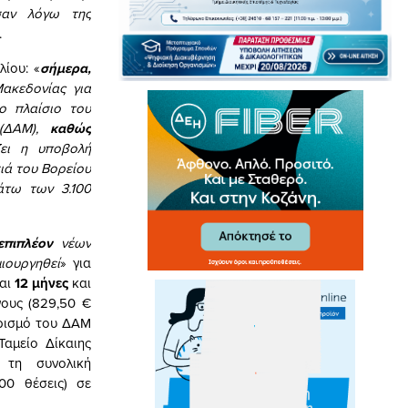
σαν λόγω της
.
ίου: «
σήμερα,
ακεδονίας για
ο πλαίσιο του
 (ΔΑΜ),
καθώς
ίζει η υποβολή
ιά του Βορείου
άτω των 3.100
επιπλέον
νέων
ιουργηθεί
» για
ναι
12 μήνες
και
γους (829,50 €
ορισμό του ΔΑΜ
Ταμείο Δίκαιης
τη συνολική
00 θέσεις) σε