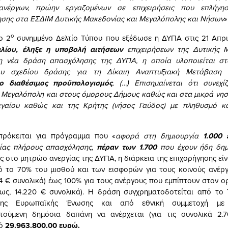
ανέργων, πρώην εργαζομένων σε επιχειρήσεις που επλήγη
ησης στα ΕΣΔΙΜ Δυτικής Μακεδονίας και Μεγαλόπολης και Νήσων
»
ο
ο 2
συνημμένο Δελτίο Τύπου που εξέδωσε η ΔΥΠΑ στις 21 Απριλ
ιλίου, έληξε η υποβολή αιτήσεων
επιχειρήσεων της Δυτικής Μ
η νέα δράση απασχόλησης της ΔΥΠΑ, η οποία υλοποιείται στ
ου σχεδίου δράσης για τη Δίκαιη Αναπτυξιακή Μετάβαση
ο διαθέσιμος προϋπολογισμός
. (…) Επισημαίνεται ότι συνεχ
 Μεγαλόπολη και στους όμορους Δήμους καθώς και στα μικρά νησ
ιγαίου καθώς και της Κρήτης (νήσος Γαύδος) με πληθυσμό κ
πρόκειται για πρόγραμμα που «
αφορά στη δημιουργία
1.000 
ίας πλήρους απασχόλησης,
πέραν των 1.700
που έχουν ήδη δημ
ς στο μητρώο ανεργίας της ΔΥΠΑ, η διάρκεια της επιχορήγησης εί
ό το 70% του μισθού και των εισφορών για τους κοινούς ανέρ
54 € συνολικά) έως 100% για τους ανέργους που εμπίπτουν στον 
αίως, 14.220 € συνολικά). Η δράση συγχρηματοδοτείται από το 
της Ευρωπαϊκής Ένωσης και από εθνική συμμετοχή με 
τούμενη δημόσια δαπάνη να ανέρχεται (για τις συνολικά 2.7
μό
29.963.800,00 ευρώ.