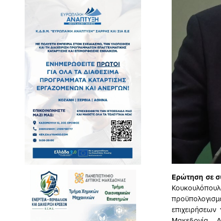
Ερώτηση σε σ
Κουκουλόπου
προϋπολογισμ
επιχειρήσεων
Μακεδονία – Α