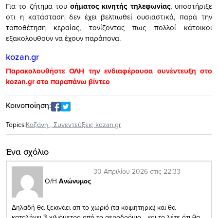
Για το ζήτημα του
σήματος κινητής τηλεφωνίας
, υποστήριξε
ότι η κατάσταση δεν έχει βελτιωθεί ουσιαστικά, παρά την
τοποθέτηση κεραίας, τονίζοντας πως πολλοί κάτοικοι
εξακολουθούν να έχουν παράπονα.
kozan.gr
Παρακολουθήστε ΟΛΗ την ενδιαφέρουσα συνέντευξη στο
kozan.gr στο παραπάνω βίντεο
Κοινοποίηση:
Topics:
Κοζάνη
,
Συνεντεύξεις kozan.gr
Ένα σχόλιο
30 Απριλίου 2026 στις 22:33
Ο/Η
Ανώνυμος
Δηλαδή θα ξεκινάει απ το χωριό (τα κοιμητηρια) και θα
καταλήγει 3 χιλιόμετρα από το αεροδρόμιο….και το λέτε ότι θα