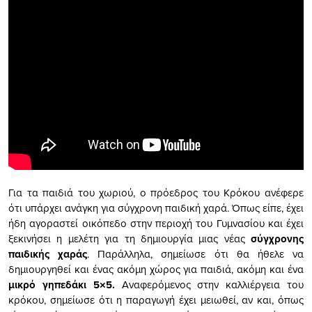
Για τα παιδιά του χωριού, ο πρόεδρος του Κρόκου ανέφερε
ότι υπάρχει ανάγκη για σύγχρονη παιδική χαρά. Όπως είπε, έχει
ήδη αγοραστεί οικόπεδο στην περιοχή του Γυμνασίου και έχει
ξεκινήσει η μελέτη για τη δημιουργία μιας νέας
σύγχρονης
παιδικής χαράς
. Παράλληλα, σημείωσε ότι θα ήθελε να
δημιουργηθεί και ένας ακόμη χώρος για παιδιά, ακόμη και ένα
μικρό γηπεδάκι 5×5.
Αναφερόμενος στην καλλιέργεια του
κρόκου, σημείωσε ότι η παραγωγή έχει μειωθεί, αν και, όπως