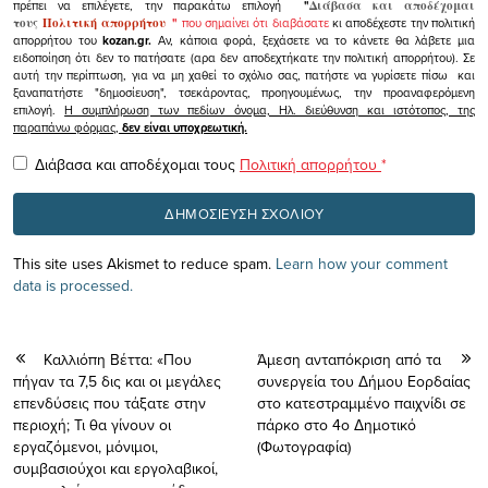
πρέπει να επιλέγετε, την παρακάτω επιλογή
"
Διάβασα και αποδέχομαι
τους
Πολιτική απορρήτου
"
που σημαίνει ότι διαβάσατε
κι αποδέχεστε την πολιτική
απορρήτου του
kozan.gr.
Αν, κάποια φορά, ξεχάσετε να το κάνετε θα λάβετε μια
ειδοποίηση ότι δεν το πατήσατε (αρα δεν αποδεχτήκατε την πολιτική απορρήτου). Σε
αυτή την περίπτωση, για να μη χαθεί το σχόλιο σας, πατήστε να γυρίσετε πίσω και
ξαναπατήστε "δημοσίευση", τσεκάροντας, προηγουμένως, την προαναφερόμενη
επιλογή.
Η συμπλήρωση των πεδίων όνομα, Ηλ. διεύθυνση και ιστότοπος, της
παραπάνω φόρμας,
δεν είναι υποχρεωτική.
Διάβασα και αποδέχομαι τους
Πολιτική απορρήτου
*
This site uses Akismet to reduce spam.
Learn how your comment
data is processed.
Καλλιόπη Βέττα: «Που
Άμεση ανταπόκριση από τα
πήγαν τα 7,5 δις και οι μεγάλες
συνεργεία του Δήμου Εορδαίας
επενδύσεις που τάξατε στην
στο κατεστραμμένο παιχνίδι σε
περιοχή; Τι θα γίνουν οι
πάρκο στο 4ο Δημοτικό
εργαζόμενοι, μόνιμοι,
(Φωτογραφία)
συμβασιούχοι και εργολαβικοί,