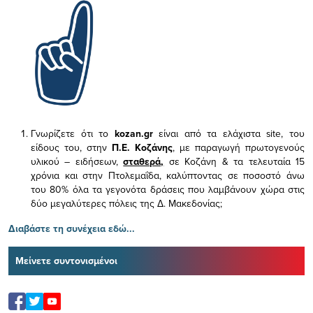
Γνωρίζετε ότι το
kozan.gr
είναι από τα ελάχιστα
site, του
είδους του,
στην
Π.Ε. Κοζάνης
, με παραγωγή πρωτογενούς
υλικού – ειδήσεων,
σταθερά,
σε Κοζάνη & τα τελευταία 15
χρόνια και στην Πτολεμαΐδα, καλύπτοντας σε ποσοστό άνω
του 80% όλα τα γεγονότα δράσεις που λαμβάνουν χώρα στις
δύο μεγαλύτερες πόλεις της Δ. Μακεδονίας;
Διαβάστε τη συνέχεια εδώ...
Μείνετε συντονισμένοι