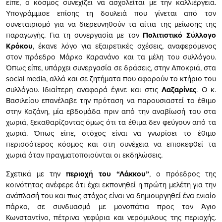
είπε, ο κόσμος συνεχίζει να ασχολείται με την καλλιέργεια.
Υπογράμμισε επίσης τη δουλειά που γίνεται από τον
συνεταιρισμό για να διερευνηθούν τα αίτια της μείωσης της
παραγωγής. Για τη συνεργασία με τον
Πολιτιστικό Σύλλογο
Κρόκου
, έκανε λόγο για εξαιρετικές σχέσεις, αναφερόμενος
στον πρόεδρο Μάρκο Καρανάνο και τα μέλη του συλλόγου.
Όπως είπε, υπάρχει συνεργασία σε δράσεις, στην Αποκριά, στα
social media, αλλά και σε ζητήματα που αφορούν το κτήριο του
συλλόγου. Ιδιαίτερη αναφορά έγινε και στις
Λαζαρίνες
. Ο κ.
Βασιλείου επανέλαβε την πρόταση να παρουσιαστεί το έθιμο
στην Κοζάνη, μία εβδομάδα πριν από την αναβίωσή του στα
χωριά, ξεκαθαρίζοντας όμως ότι τα έθιμα δεν φεύγουν από τα
χωριά. Όπως είπε, στόχος είναι να γνωρίσει το έθιμο
περισσότερος κόσμος και στη συνέχεια να επισκεφθεί τα
χωριά όταν πραγματοποιούνται οι εκδηλώσεις.
Σχετικά με την
περιοχή του “Λάκκου”
, ο πρόεδρος της
κοινότητας ανέφερε ότι έχει εκπονηθεί η πρώτη μελέτη για την
ανάπλασή του και πως στόχος είναι να δημιουργηθεί ένα ενιαίο
πάρκο, σε συνδυασμό με μονοπάτια προς τον Άγιο
Κωνσταντίνο, πέτρινα γεφύρια και νερόμυλους της περιοχής.