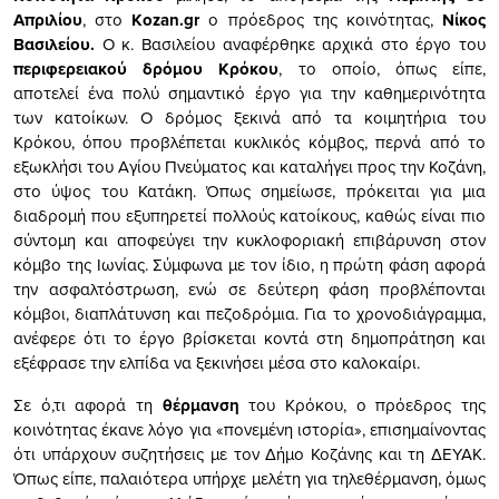
Απριλίου
, στο
Kozan.gr
ο πρόεδρος της κοινότητας,
Νίκος
Βασιλείου.
Ο κ. Βασιλείου αναφέρθηκε αρχικά στο έργο του
περιφερειακού δρόμου Κρόκου
, το οποίο, όπως είπε,
αποτελεί ένα πολύ σημαντικό έργο για την καθημερινότητα
των κατοίκων. Ο δρόμος ξεκινά από τα κοιμητήρια του
Κρόκου, όπου προβλέπεται κυκλικός κόμβος, περνά από το
εξωκλήσι του Αγίου Πνεύματος και καταλήγει προς την Κοζάνη,
στο ύψος του Κατάκη. Όπως σημείωσε, πρόκειται για μια
διαδρομή που εξυπηρετεί πολλούς κατοίκους, καθώς είναι πιο
σύντομη και αποφεύγει την κυκλοφοριακή επιβάρυνση στον
κόμβο της Ιωνίας. Σύμφωνα με τον ίδιο, η πρώτη φάση αφορά
την ασφαλτόστρωση, ενώ σε δεύτερη φάση προβλέπονται
κόμβοι, διαπλάτυνση και πεζοδρόμια. Για το χρονοδιάγραμμα,
ανέφερε ότι το έργο βρίσκεται κοντά στη δημοπράτηση και
εξέφρασε την ελπίδα να ξεκινήσει μέσα στο καλοκαίρι.
Σε ό,τι αφορά τη
θέρμανση
του Κρόκου, ο πρόεδρος της
κοινότητας έκανε λόγο για «πονεμένη ιστορία», επισημαίνοντας
ότι υπάρχουν συζητήσεις με τον Δήμο Κοζάνης και τη ΔΕΥΑΚ.
Όπως είπε, παλαιότερα υπήρχε μελέτη για τηλεθέρμανση, όμως