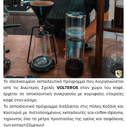
To εξειδικευμένο εκπαιδευτικό πρόγραμμα που διοργανώνεται
από τις Ανώτερες Σχολές
VOLTEROS
στον χώρο του καφέ,
έρχεται σε αποκλειστική συνεργασία με κορυφαίες εταιρείες
καφέ στον κόσμο.
Το εκπαιδευτικό πρόγραμμα διεξάγεται στις πόλεις Κοζάνη και
Καστοριά με πιστοποιημένους εκπαιδευτές sca-coffee-diploma,
τηρώντας όλα τα μέτρα προστασίας της υγείας και ασφάλειας
των καταρτιζόμενων!