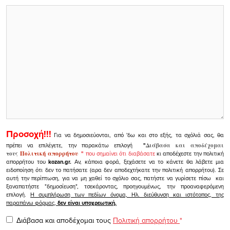
Προσοχή!!!
Για να δημοσιεύονται, από 'δω και στο εξής, τα σχόλιά σας, θα
πρέπει να επιλέγετε, την παρακάτω επιλογή
"
Διάβασα και αποδέχομαι
τους
Πολιτική απορρήτου
"
που σημαίνει ότι διαβάσατε
κι αποδέχεστε την πολιτική
απορρήτου του
kozan.gr.
Αν, κάποια φορά, ξεχάσετε να το κάνετε θα λάβετε μια
ειδοποίηση ότι δεν το πατήσατε (αρα δεν αποδεχτήκατε την πολιτική απορρήτου). Σε
αυτή την περίπτωση, για να μη χαθεί το σχόλιο σας, πατήστε να γυρίσετε πίσω και
ξαναπατήστε "δημοσίευση", τσεκάροντας, προηγουμένως, την προαναφερόμενη
επιλογή.
Η συμπλήρωση των πεδίων όνομα, Ηλ. διεύθυνση και ιστότοπος, της
παραπάνω φόρμας,
δεν είναι υποχρεωτική.
Διάβασα και αποδέχομαι τους
Πολιτική απορρήτου
*