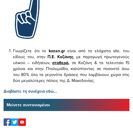
Γνωρίζετε ότι το
kozan.gr
είναι από τα ελάχιστα
site, του
είδους του,
στην
Π.Ε. Κοζάνης
, με παραγωγή πρωτογενούς
υλικού – ειδήσεων,
σταθερά,
σε Κοζάνη & τα τελευταία 15
χρόνια και στην Πτολεμαΐδα, καλύπτοντας σε ποσοστό άνω
του 80% όλα τα γεγονότα δράσεις που λαμβάνουν χώρα στις
δύο μεγαλύτερες πόλεις της Δ. Μακεδονίας;
Διαβάστε τη συνέχεια εδώ...
Μείνετε συντονισμένοι