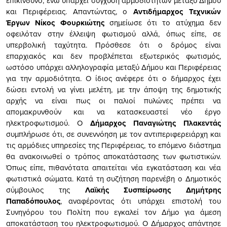
επικίνδυνο, ενώ υπάρχει σύγχυση αρμοδιοτήτων μεταξύ Δήμου
και Περιφέρειας. Απαντώντας, ο
Αντιδήμαρχος Τεχνικών
Έργων Νίκος Φουρκιώτης
σημείωσε ότι το ατύχημα δεν
οφειλόταν στην έλλειψη φωτισμού αλλά, όπως είπε, σε
υπερβολική ταχύτητα. Πρόσθεσε ότι ο δρόμος είναι
επαρχιακός και δεν προβλέπεται εξωτερικός φωτισμός,
ωστόσο υπάρχει αλληλογραφία μεταξύ Δήμου και Περιφέρειας
για την αρμοδιότητα. Ο ίδιος ανέφερε ότι ο δήμαρχος έχει
δώσει εντολή να γίνει μελέτη, με την άποψη της δημοτικής
αρχής να είναι πως οι παλιοί πυλώνες πρέπει να
απομακρυνθούν και να κατασκευαστεί νέο έργο
ηλεκτροφωτισμού. Ο
Δήμαρχος Παναγιώτης Πλακεντάς
συμπλήρωσε ότι, σε συνεννόηση με τον αντιπεριφερειάρχη και
τις αρμόδιες υπηρεσίες της Περιφέρειας, το επόμενο διάστημα
θα ανακοινωθεί ο τρόπος αποκατάστασης των φωτιστικών.
Όπως είπε, πιθανότατα απαιτείται νέα εγκατάσταση και νέα
φωτιστικά σώματα. Κατά τη συζήτηση παρενέβη ο Δημοτικός
σύμβουλος της
Λαϊκής Συσπείρωσης Δημήτρης
Παπαδόπουλος
, αναφέροντας ότι υπάρχει επιστολή του
Συνηγόρου του Πολίτη που εγκαλεί τον Δήμο για άμεση
αποκατάσταση του ηλεκτροφωτισμού. Ο Δήμαρχος απάντησε