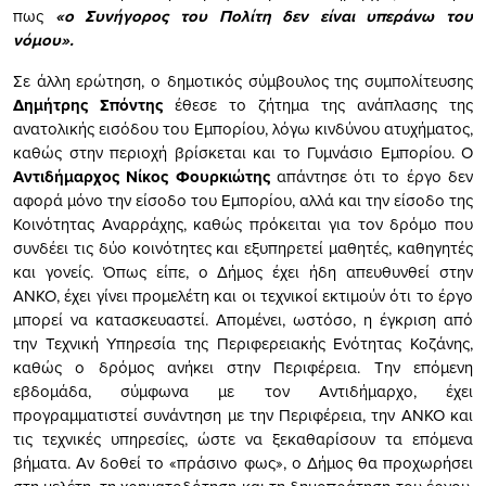
πως
«ο Συνήγορος του Πολίτη δεν είναι υπεράνω του
νόμου».
Σε άλλη ερώτηση, ο δημοτικός σύμβουλος της συμπολίτευσης
Δημήτρης Σπόντης
έθεσε το ζήτημα της ανάπλασης της
ανατολικής εισόδου του Εμπορίου, λόγω κινδύνου ατυχήματος,
καθώς στην περιοχή βρίσκεται και το Γυμνάσιο Εμπορίου. Ο
Αντιδήμαρχος Νίκος Φουρκιώτης
απάντησε ότι το έργο δεν
αφορά μόνο την είσοδο του Εμπορίου, αλλά και την είσοδο της
Κοινότητας Αναρράχης, καθώς πρόκειται για τον δρόμο που
συνδέει τις δύο κοινότητες και εξυπηρετεί μαθητές, καθηγητές
και γονείς. Όπως είπε, ο Δήμος έχει ήδη απευθυνθεί στην
ΑΝΚΟ, έχει γίνει προμελέτη και οι τεχνικοί εκτιμούν ότι το έργο
μπορεί να κατασκευαστεί. Απομένει, ωστόσο, η έγκριση από
την Τεχνική Υπηρεσία της Περιφερειακής Ενότητας Κοζάνης,
καθώς ο δρόμος ανήκει στην Περιφέρεια. Την επόμενη
εβδομάδα, σύμφωνα με τον Αντιδήμαρχο, έχει
προγραμματιστεί συνάντηση με την Περιφέρεια, την ΑΝΚΟ και
τις τεχνικές υπηρεσίες, ώστε να ξεκαθαρίσουν τα επόμενα
βήματα. Αν δοθεί το «πράσινο φως», ο Δήμος θα προχωρήσει