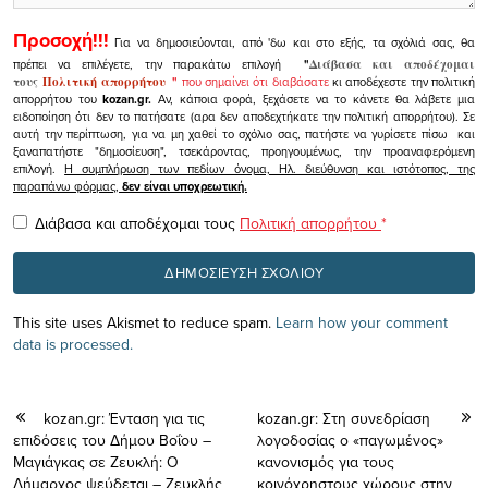
Προσοχή!!!
Για να δημοσιεύονται, από 'δω και στο εξής, τα σχόλιά σας, θα
πρέπει να επιλέγετε, την παρακάτω επιλογή
"
Διάβασα και αποδέχομαι
τους
Πολιτική απορρήτου
"
που σημαίνει ότι διαβάσατε
κι αποδέχεστε την πολιτική
απορρήτου του
kozan.gr.
Αν, κάποια φορά, ξεχάσετε να το κάνετε θα λάβετε μια
ειδοποίηση ότι δεν το πατήσατε (αρα δεν αποδεχτήκατε την πολιτική απορρήτου). Σε
αυτή την περίπτωση, για να μη χαθεί το σχόλιο σας, πατήστε να γυρίσετε πίσω και
ξαναπατήστε "δημοσίευση", τσεκάροντας, προηγουμένως, την προαναφερόμενη
επιλογή.
Η συμπλήρωση των πεδίων όνομα, Ηλ. διεύθυνση και ιστότοπος, της
παραπάνω φόρμας,
δεν είναι υποχρεωτική.
Διάβασα και αποδέχομαι τους
Πολιτική απορρήτου
*
This site uses Akismet to reduce spam.
Learn how your comment
data is processed.
kozan.gr: Ένταση για τις
kozan.gr: Στη συνεδρίαση
επιδόσεις του Δήμου Βοΐου –
λογοδοσίας ο «παγωμένος»
Mαγιάγκας σε Ζευκλή: Ο
κανονισμός για τους
Δήμαρχος ψεύδεται – Ζευκλής
κοινόχρηστους χώρους στην