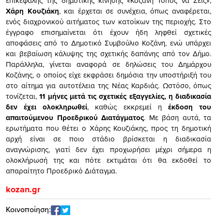
επικεφαλής της δημοτικής κίνησης «Κοζάνη Τόπος να Ζεις»,
Χάρη Κουζιάκη
, και έρχεται σε συνέχεια, όπως αναφέρεται,
ενός διαχρονικού αιτήματος των κατοίκων της περιοχής. Στο
έγγραφο επισημαίνεται ότι έχουν ήδη ληφθεί σχετικές
αποφάσεις από το Δημοτικό Συμβούλιο Κοζάνη, ενώ υπάρχει
και βεβαίωση κάλυψης της σχετικής δαπάνης από τον Δήμο.
Παράλληλα, γίνεται αναφορά σε δηλώσεις του Δημάρχου
Κοζάνης, ο οποίος είχε εκφράσει δημόσια την υποστήριξή του
στο αίτημα για αυτοτέλεια της Νέας Καρδιάς. Ωστόσο, όπως
τονίζεται,
11 μήνες μετά τις σχετικές εξαγγελίες, η διαδικασία
δεν έχει ολοκληρωθεί
, καθώς εκκρεμεί η
έκδοση του
απαιτούμενου Προεδρικού Διατάγματος
. Με βάση αυτά, τα
ερωτήματα που θέτει ο Χάρης Κουζιάκης, προς τη δημοτική
αρχή είναι σε ποιο στάδιο βρίσκεται η διαδικασία
αναγνώρισης, γιατί δεν έχει προχωρήσει μέχρι σήμερα η
ολοκλήρωσή της και πότε εκτιμάται ότι θα εκδοθεί το
απαραίτητο Προεδρικό Διάταγμα.
kozan.gr
Κοινοποίηση: