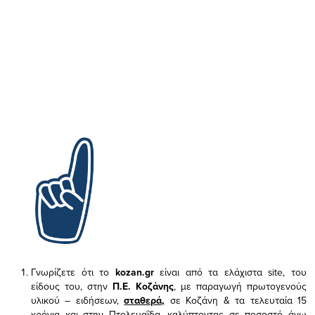
Γνωρίζετε ότι το
kozan.gr
είναι από τα ελάχιστα
site, του
είδους του,
στην
Π.Ε. Κοζάνης
, με παραγωγή πρωτογενούς
υλικού – ειδήσεων,
σταθερά,
σε Κοζάνη & τα τελευταία 15
χρόνια και στην Πτολεμαΐδα, καλύπτοντας σε ποσοστό άνω