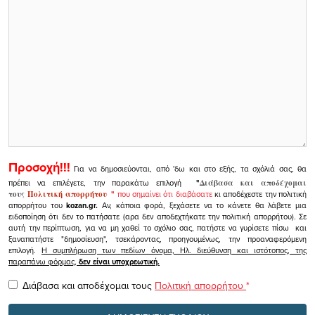
Προσοχή!!!
Για να δημοσιεύονται, από 'δω και στο εξής, τα σχόλιά σας, θα
πρέπει να επιλέγετε, την παρακάτω επιλογή
"
Διάβασα και αποδέχομαι
τους
Πολιτική απορρήτου
"
που σημαίνει ότι διαβάσατε
κι αποδέχεστε την πολιτική
απορρήτου του
kozan.gr.
Αν, κάποια φορά, ξεχάσετε να το κάνετε θα λάβετε μια
ειδοποίηση ότι δεν το πατήσατε (αρα δεν αποδεχτήκατε την πολιτική απορρήτου). Σε
αυτή την περίπτωση, για να μη χαθεί το σχόλιο σας, πατήστε να γυρίσετε πίσω και
ξαναπατήστε "δημοσίευση", τσεκάροντας, προηγουμένως, την προαναφερόμενη
επιλογή.
Η συμπλήρωση των πεδίων όνομα, Ηλ. διεύθυνση και ιστότοπος, της
παραπάνω φόρμας,
δεν είναι υποχρεωτική.
Διάβασα και αποδέχομαι τους
Πολιτική απορρήτου
*