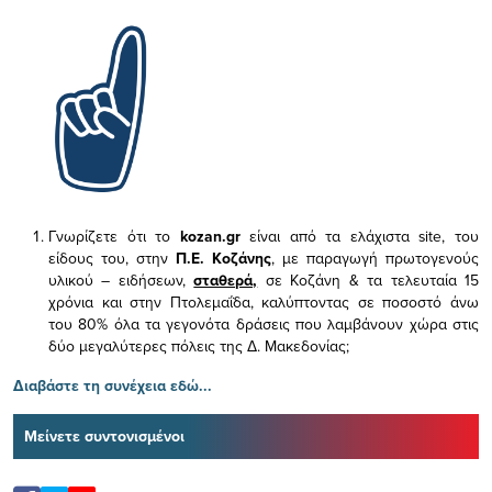
Γνωρίζετε ότι το
kozan.gr
είναι από τα ελάχιστα
site, του
είδους του,
στην
Π.Ε. Κοζάνης
, με παραγωγή πρωτογενούς
υλικού – ειδήσεων,
σταθερά,
σε Κοζάνη & τα τελευταία 15
χρόνια και στην Πτολεμαΐδα, καλύπτοντας σε ποσοστό άνω
του 80% όλα τα γεγονότα δράσεις που λαμβάνουν χώρα στις
δύο μεγαλύτερες πόλεις της Δ. Μακεδονίας;
Διαβάστε τη συνέχεια εδώ...
Μείνετε συντονισμένοι