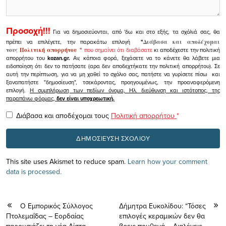
Προσοχή!!!
Για να δημοσιεύονται, από 'δω και στο εξής, τα σχόλιά σας, θα
πρέπει να επιλέγετε, την παρακάτω επιλογή
"
Διάβασα και αποδέχομαι
τους
Πολιτική απορρήτου
"
που σημαίνει ότι διαβάσατε
κι αποδέχεστε την πολιτική
απορρήτου του
kozan.gr.
Αν, κάποια φορά, ξεχάσετε να το κάνετε θα λάβετε μια
ειδοποίηση ότι δεν το πατήσατε (αρα δεν αποδεχτήκατε την πολιτική απορρήτου). Σε
αυτή την περίπτωση, για να μη χαθεί το σχόλιο σας, πατήστε να γυρίσετε πίσω και
ξαναπατήστε "δημοσίευση", τσεκάροντας, προηγουμένως, την προαναφερόμενη
επιλογή.
Η συμπλήρωση των πεδίων όνομα, Ηλ. διεύθυνση και ιστότοπος, της
παραπάνω φόρμας,
δεν είναι υποχρεωτική.
Διάβασα και αποδέχομαι τους
Πολιτική απορρήτου
*
This site uses Akismet to reduce spam.
Learn how your comment
data is processed.
Ο Εμπορικός Σύλλογος
Δήμητρα Ευκολίδου: “Τόσες
Πτολεμαΐδας – Εορδαίας
επιλογές κεραμικών δεν θα