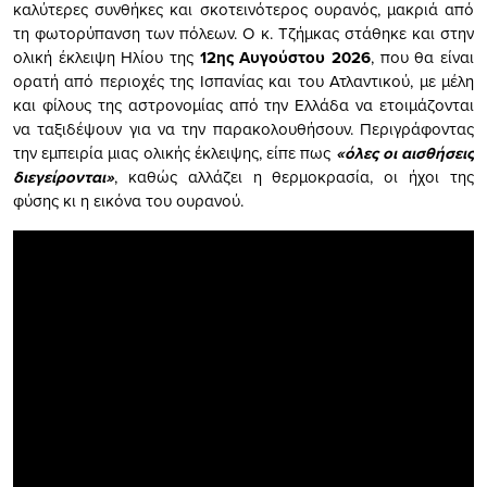
καλύτερες συνθήκες και σκοτεινότερος ουρανός, μακριά από
τη φωτορύπανση των πόλεων. Ο κ. Τζήμκας στάθηκε και στην
ολική έκλειψη Ηλίου της
12ης Αυγούστου 2026
, που θα είναι
ορατή από περιοχές της Ισπανίας και του Ατλαντικού, με μέλη
και φίλους της αστρονομίας από την Ελλάδα να ετοιμάζονται
να ταξιδέψουν για να την παρακολουθήσουν. Περιγράφοντας
την εμπειρία μιας ολικής έκλειψης, είπε πως
«όλες οι αισθήσεις
διεγείρονται»
, καθώς αλλάζει η θερμοκρασία, οι ήχοι της
φύσης κι η εικόνα του ουρανού.