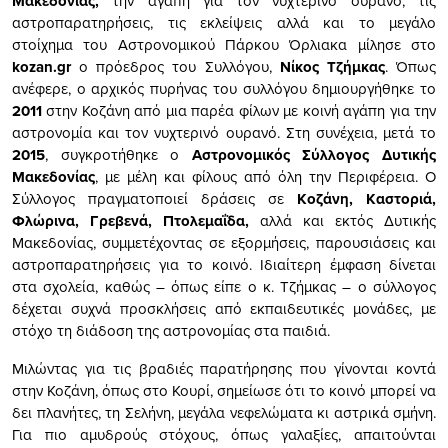
Μακεδονίας,
την αγάπη για τον νυχτερινό ουρανό, τις
αστροπαρατηρήσεις, τις εκλείψεις αλλά και το μεγάλο
στοίχημα του Αστρονομικού Πάρκου Όρλιακα μίλησε στο
kozan.gr
ο πρόεδρος του Συλλόγου,
Νίκος Τζήμκας
. Όπως
ανέφερε, ο αρχικός πυρήνας του συλλόγου δημιουργήθηκε το
2011
στην Κοζάνη από μια παρέα φίλων με κοινή αγάπη για την
αστρονομία και τον νυχτερινό ουρανό. Στη συνέχεια, μετά το
2015
, συγκροτήθηκε ο
Αστρονομικός Σύλλογος Δυτικής
Μακεδονίας
, με μέλη και φίλους από όλη την Περιφέρεια. Ο
Σύλλογος πραγματοποιεί δράσεις σε
Κοζάνη, Καστοριά,
Φλώρινα, Γρεβενά, Πτολεμαΐδα,
αλλά και εκτός Δυτικής
Μακεδονίας, συμμετέχοντας σε εξορμήσεις, παρουσιάσεις και
αστροπαρατηρήσεις για το κοινό. Ιδιαίτερη έμφαση δίνεται
στα σχολεία, καθώς – όπως είπε ο κ. Τζήμκας – ο σύλλογος
δέχεται συχνά προσκλήσεις από εκπαιδευτικές μονάδες, με
στόχο τη διάδοση της αστρονομίας στα παιδιά.
Μιλώντας για τις βραδιές παρατήρησης που γίνονται κοντά
στην Κοζάνη, όπως στο Κουρί, σημείωσε ότι το κοινό μπορεί να
δει πλανήτες, τη Σελήνη, μεγάλα νεφελώματα κι αστρικά σμήνη.
Για πιο αμυδρούς στόχους, όπως γαλαξίες, απαιτούνται