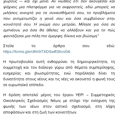
χώρους — και όχι μόνο. Αν νιώθεις ότι δεν ακούγεσαι και
ψάχνεις μια πλατφόρμα για να εκφραστείς, εδώ μπορείς να
μιλήσεις ανοιχτά για τα συναισθήματά σου, τα προβλήματα
που αντιμετωπίζει η γενιά σου και όσα συμβαίνουν στην
κοινότητά σου. Η γνώμη σου μετράει. Μίλησε για όσα σε
εμπνέουν, για όσα θα ήθελες να αλλάξουν και για το πώς
φαντάζεσαι μια πόλη πιο όμορφη, δίκαιη και βιώσιμη.
”
Στείλε το άρθρο σου εδώ:
https://forms.gle/cRm1rTXDSwR3XcsG6
Η πρωτοβουλία αυτή ενθαρρύνει τη δημιουργικότητα, τη
συμμετοχή και τον διάλογο γύρω από θέματα συμπερίληψης,
ευημερίας και βιωσιμότητας, ενώ παράλληλα δίνει τη
δυνατότητα στους νέους και τις νέες να ακουστεί η φωνή τους
σε ευρωπαϊκό επίπεδο.
Η δράση αποτελεί μέρος του έργου YEP! – Συμμετοχικός
Οικολογικός Σχεδιασμός Νέων, με στόχο την ενίσχυση της
φωνής των νέων στον αστικό σχεδιασμό, στη λήψη
αποφάσεων και στη ζωή των κοινοτήτων.