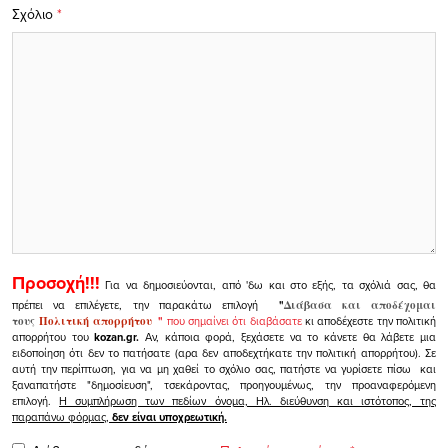
Σχόλιο
*
Προσοχή!!!
Για να δημοσιεύονται, από 'δω και στο εξής, τα σχόλιά σας, θα
πρέπει να επιλέγετε, την παρακάτω επιλογή
"
Διάβασα και αποδέχομαι
τους
Πολιτική απορρήτου
"
που σημαίνει ότι διαβάσατε
κι αποδέχεστε την πολιτική
απορρήτου του
kozan.gr.
Αν, κάποια φορά, ξεχάσετε να το κάνετε θα λάβετε μια
ειδοποίηση ότι δεν το πατήσατε (αρα δεν αποδεχτήκατε την πολιτική απορρήτου). Σε
αυτή την περίπτωση, για να μη χαθεί το σχόλιο σας, πατήστε να γυρίσετε πίσω και
ξαναπατήστε "δημοσίευση", τσεκάροντας, προηγουμένως, την προαναφερόμενη
επιλογή.
Η συμπλήρωση των πεδίων όνομα, Ηλ. διεύθυνση και ιστότοπος, της
παραπάνω φόρμας,
δεν είναι υποχρεωτική.