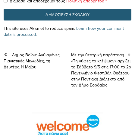
Διάβασα και αποδέχομαι τους
Πολιτική απορρήτου
*
This site uses Akismet to reduce spam.
Learn how your comment
data is processed.
Δήμος Βοΐου: Ανθισμένες
Με την θεατρική παράσταση
Πιανιστικές Μελωδίες, τη
«Τη νύφες το κλέψιμον» αρχίζει
Δευτέρα 11 Μαΐου
το Σάββατο 9/5 στις 17:00 το 2ο
Πανελλήνιο Φεστιβάλ Θεάτρου
στην Ποντιακή Διάλεκτο από
τον Δήμο Εορδαίας