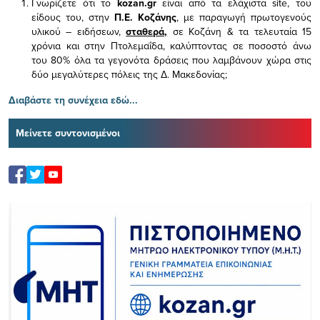
Γνωρίζετε ότι το
kozan.gr
είναι από τα ελάχιστα
site, του
είδους του,
στην
Π.Ε. Κοζάνης
, με παραγωγή πρωτογενούς
υλικού – ειδήσεων,
σταθερά,
σε Κοζάνη & τα τελευταία 15
χρόνια και στην Πτολεμαΐδα, καλύπτοντας σε ποσοστό άνω
του 80% όλα τα γεγονότα δράσεις που λαμβάνουν χώρα στις
δύο μεγαλύτερες πόλεις της Δ. Μακεδονίας;
Διαβάστε τη συνέχεια εδώ...
Μείνετε συντονισμένοι