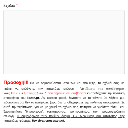
Σχόλιο
*
Προσοχή!!!
Για να δημοσιεύονται, από 'δω και στο εξής, τα σχόλιά σας, θα
πρέπει να επιλέγετε, την παρακάτω επιλογή
"
Διάβασα και αποδέχομαι
τους
Πολιτική απορρήτου
"
που σημαίνει ότι διαβάσατε
κι αποδέχεστε την πολιτική
απορρήτου του
kozan.gr.
Αν, κάποια φορά, ξεχάσετε να το κάνετε θα λάβετε μια
ειδοποίηση ότι δεν το πατήσατε (αρα δεν αποδεχτήκατε την πολιτική απορρήτου). Σε
αυτή την περίπτωση, για να μη χαθεί το σχόλιο σας, πατήστε να γυρίσετε πίσω και
ξαναπατήστε "δημοσίευση", τσεκάροντας, προηγουμένως, την προαναφερόμενη
επιλογή.
Η συμπλήρωση των πεδίων όνομα, Ηλ. διεύθυνση και ιστότοπος, της
παραπάνω φόρμας,
δεν είναι υποχρεωτική.