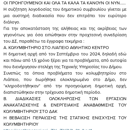
ΟΙ ΠΡΟΗΓΟΥΜΕΝΟΙ ΚΑΙ ΟΛΑ ΤΑ ΚΑΛΑ ΤΑ ΚΑΝΟΥΝ ΟΙ ΝΥΝ……
Η συζήτηση λογοδοσίας του δημοτικού συμβουλίου γίνεται με
μια αυστηρή διαδικασία που δεν επιτρέπει τον ευρύτερο
διάλογο.
Για την αποκατάσταση της αλήθειας και της ακρίβειας των
γεγονότων, για όσα ειπώθηκαν στην προχτεσινή συνεδρίαση
του ΔΣ, παραθέτω τα έγγραφα τεκμήρια :
Α. ΚΟΛΥΜΒΗΤΗΡΙΟ ΣΤΟ ΛΙΑΠΕΙΟ ΑΘΛΗΤΙΚΟ ΚΕΝΤΡΟ
Η δημοτική αρχή από τον Σεπτέμβριο του 2024, δηλαδή εδώ
και πάνω από 1,5 χρόνο ξέρει για τα προβλήματα, από αυτοψία
που διενήργησαν στελέχη της Τεχνικής Υπηρεσίας του Δήμου.
Συνεπώς τα όποια προβλήματα του κολυμβητηρίου στο
Λιάπειο, που δωρήθηκε ολοκληρωμένο στο Δήμο, δεν
“κληροδοτήθηκαν” από την προηγούμενη δημοτική αρχή,
διαπιστώθηκαν στην τρέχουσα δημοτική περίοδο.
Β. ΔΙΑΔΙΚΑΣΙΕΣ ΟΛΟΚΛΗΡΩΣΗΣ ΤΩΝ ΕΡΓΑΣΙΩΝ
ΑΝΑΚΑΤΑΣΚΕΥΗΣ & ΕΝΕΡΓΕΙΑΚΗΣ ΑΝΑΒΑΘΜΙΣΗΣ ΤΟΥ
ΚΟΛΥΜΒΗΤΗΡΙΟΥ ΣΤΟ ΔΑΚ
Η ΒΕΒΑΙΩΣΗ ΠΕΡΑΙΩΣΗΣ ΤΗΣ ΣΤΑΤΙΚΗΣ ΕΝΙΣΧΥΣΗΣ ΤΟΥ
ΚΟΛΥΜΒΗΤΗΡΙΟΥ