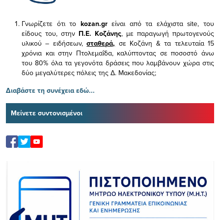
Γνωρίζετε ότι το
kozan.gr
είναι από τα ελάχιστα
site, του
είδους του,
στην
Π.Ε. Κοζάνης
, με παραγωγή πρωτογενούς
υλικού – ειδήσεων,
σταθερά,
σε Κοζάνη & τα τελευταία 15
χρόνια και στην Πτολεμαΐδα, καλύπτοντας σε ποσοστό άνω
του 80% όλα τα γεγονότα δράσεις που λαμβάνουν χώρα στις
δύο μεγαλύτερες πόλεις της Δ. Μακεδονίας;
Διαβάστε τη συνέχεια εδώ...
Μείνετε συντονισμένοι