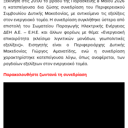
Ξεκίνησε στις 20:00 το βράδυ της Παρασκευής 8 Μαΐου 2026
η κατεπείγουσα δια ζώσης συνεδρίαση του Περιφερειακού
Συμβουλίου Δυτικής Μακεδονίας, με αντικείμενο τις εξελίξεις
στον ενεργειακό τομέα. Η συνεδρίαση συγκλήθηκε ύστερα από
επιστολή του Σωματείου Παραγωγής Ηλεκτρικής Ενέργειας
ΔΕΗ Α.Ε. – Ε.Η.Ε. και άλλων φορέων, με θέμα: «Ενεργειακή
επικαιρότητα (κλείσιμο λιγνιτικών μονάδων, γεωπολιτικές
εξελίξεις)». Εισηγητής είναι ο Περιφερειάρχης Δυτικής
Μακεδονίας Γιώργος Αμανατίδης, ενώ η συνεδρίαση
χαρακτηρίστηκε κατεπείγουσα λόγω, όπως αναφέρεται, των
ραγδαίων εξελίξεων στον ενεργειακό τομέα.
Παρακολουθήστε ζωντανά τη συνεδρίαση