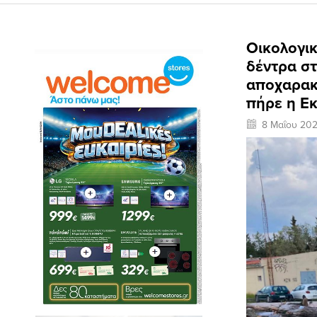
Οικολογικ
δέντρα σ
αποχαρακ
πήρε η Ε
8 Μαΐου 20