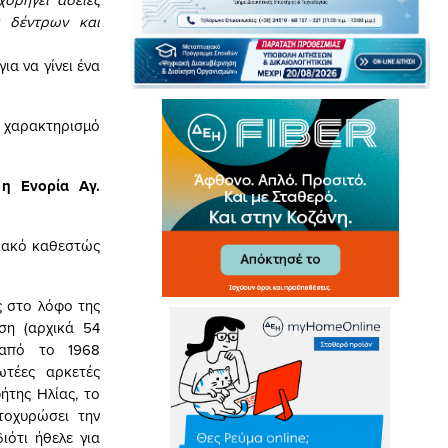
ς δέντρων και
ια να γίνει ένα
ν χαρακτηρισμό
η Ενορία Αγ.
ιακό καθεστώς
ς στο λόφο της
ση (αρχικά 54
 από το 1968
ωτέες αρκετές
ήτης Ηλίας, το
τοχυρώσει την
ιότι ήθελε για