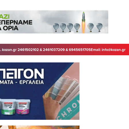
. kozan.gr 2461502102 & 2461037209 & 6945651705
Email:
info@kozan.gr