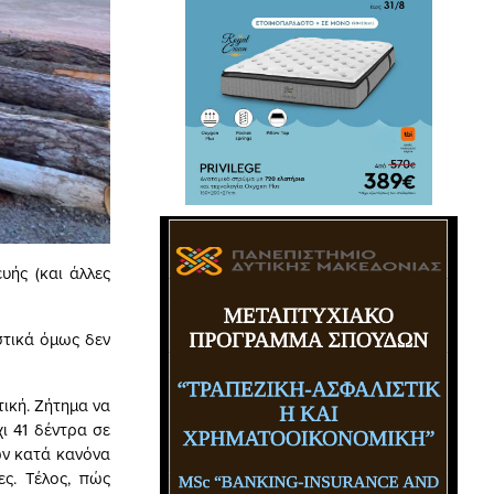
υής (και άλλες
στικά όμως δεν
ική. Ζήτημα να
ι 41 δέντρα σε
ων κατά κανόνα
ς. Τέλος, πώς