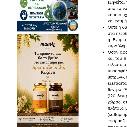
εξηγείται
από το ν
κάποια σχ
και εκτιμ
Ούτε η δι
στα πεζοδ
η Ενορία
«προβλημα
Όσον αφο
και του Δ
τελευταί
πυρασφάλ
μέτρων», 
εξετάζετ
δέντρα. 
(120 δέντ
χώρας στ
πλάτους μ
(καθαρισμ
εφαρμόζε
παραμένε