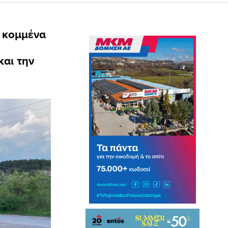
α κομμένα
αι την