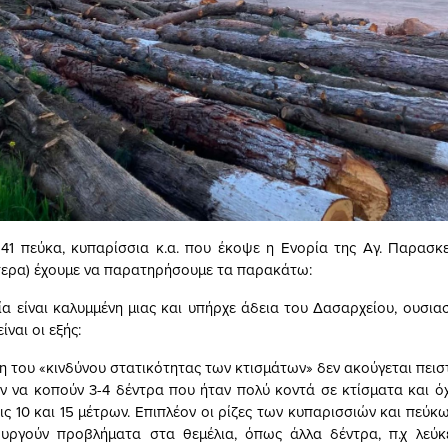
 41 πεύκα, κυπαρίσσια κ.α. που έκοψε η Ενορία της Αγ. Παρασκε
τερα) έχουμε να παρατηρήσουμε τα παρακάτω:
ία είναι καλυμμένη μιας και υπήρχε άδεια του Δασαρχείου, ουσια
είναι οι εξής:
η του «κινδύνου στατικότητας των κτισμάτων» δεν ακούγεται πειστ
ν να κοπούν 3-4 δέντρα που ήταν πολύ κοντά σε κτίσματα και όχ
ς 10 και 15 μέτρων. Επιπλέον οι ρίζες των κυπαρισσιών και πεύκ
ουργούν προβλήματα στα θεμέλια, όπως άλλα δέντρα, π.χ λεύκε