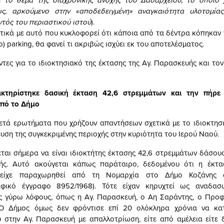
ως, αρκούμενο στην «αποδεδειγμένη» αναγκαιότητα υλοτομία
ντός του περιαστικού ιστού
).
ετικά με αυτό που κυκλοφορεί ότι κάποια από τα δέντρα κόπηκαν γ
ο) parking, θα φανεί τι ακριβώς ισχύει εκ του αποτελέσματος.
ντες για το ιδιοκτησιακό της έκτασης της Αγ. Παρασκευής και το
κτηρίστηκε δασική έκταση 42,6 στρεμμάτων και την πήρε 
πό το Δήμο
ετά ερωτήματα που χρήζουν απαντήσεων σχετικά με το ιδιοκτησ
ευση της συγκεκριμένης περιοχής στην κυριότητα του Ιερού Ναού.
ται σήμερα να είναι ιδιοκτήτης έκτασης 42,6 στρεμμάτων δάσου
ής. Αυτό ακούγεται κάπως παράταιρο, δεδομένου ότι η έκτα
 είχε παραχωρηθεί από τη Νομαρχία στο Δήμο Κοζάνης
αφικό έγγραφο 8952/1968). Τότε είχαν κηρυχτεί ως αναδασ
ς γύρω λόφους, όπως η Αγ. Παρασκευή, ο Αη Σαράντης, ο Προφ
. O Δήμος όμως δεν φρόντισε επί 20 ολόκληρα χρόνια να κα
υ στην Αγ. Παρασκευή με απαλλοτρίωση, είτε από αμέλεια είτε δ