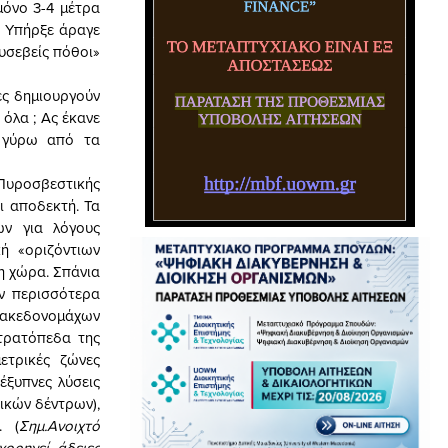
μόνο 3-4 μέτρα
. Υπήρξε άραγε
υσεβείς πόθοι»
ές δημιουργούν
όλα ; Ας έκανε
α γύρω από τα
Πυροσβεστικής
ι αποδεκτή. Τα
ων για λόγους
ή «οριζόντιων
τη χώρα. Σπάνια
ν περισσότερα
Μακεδονομάχων
στρατόπεδα της
ετρικές ζώνες
έξυπνες λύσεις
ικών δέντρων),
. (
Σημ.
Ανοιχτό
ορηγεί άδειες