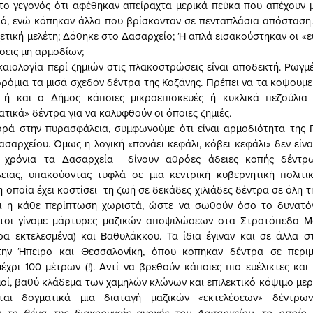
 το γεγονός ότι αφέθηκαν απείραχτα μερικά πεύκα που απέχουν 
αό, ενώ κόπηκαν άλλα που βρίσκονταν σε πενταπλάσια απόσταση
ετική μελέτη; Δόθηκε στο Δασαρχείο; Ή απλά εισακούστηκαν οι «ε
ήσεις μη αρμοδίων;
καιολογία περί ζημιών στις πλακοστρώσεις είναι αποδεκτή. Ρωγμ
ρόμια τα μισά σχεδόν δέντρα της Κοζάνης. Πρέπει να τα κόψουμε 
 ή και ο Δήμος κάποιες μικροεπισκευές ή κυκλικά πεζούλι
τικά» δέντρα για να καλυφθούν οι όποιες ζημιές.
ρά στην πυρασφάλεια, συμφωνούμε ότι είναι αρμοδιότητα της 
ασαρχείου. Όμως η λογική «πονάει κεφάλι, κόβει κεφάλι» δεν είνα
α χρόνια τα Δασαρχεία δίνουν αθρόες άδειες κοπής δέντρ
ειας, υπακούοντας τυφλά σε μια κεντρική κυβερνητική πολιτικ
η οποία έχει κοστίσει τη ζωή σε δεκάδες χιλιάδες δέντρα σε όλη 
αι η κάθε περίπτωση χωριστά, ώστε να σωθούν όσο το δυνατό
Έτσι γίναμε μάρτυρες μαζικών αποψιλώσεων στα Στρατόπεδα 
ρα εκτελεσμένα) και Βαθυλάκκου. Τα ίδια έγιναν και σε άλλα 
ην Ήπειρο και Θεσσαλονίκη, όπου κόπηκαν δέντρα σε περιμ
έχρι 100 μέτρων (!). Αντί να βρεθούν κάποιες πιο ευέλικτες και 
οί, βαθύ κλάδεμα των χαμηλών κλώνων και επιλεκτικό κόψιμο μερ
ται δογματικά μια διαταγή μαζικών «εκτελέσεων» δέντρων
ι το θέμα της διαχρονικής ανοχής του Δασαρχείου, το οποίο χ