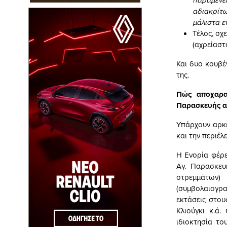
αδιακρίτ
μάλιστα ε
Τέλος, σχ
(αχρείαστ
Και δυο κουβέ
της.
Πώς αποχαρα
Παρασκευής α
Υπάρχουν αρκ
και την περιέλ
Η Ενορία φέρε
Αγ. Παρασκευ
στρεμμάτων)
(συμβολαιογρ
εκτάσεις στου
Κλιούγκι κ.ά
ιδιοκτησία το