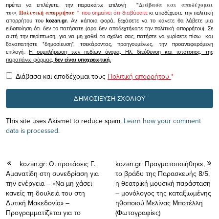
πρέπει να επιλέγετε, την παρακάτω επιλογή
"
Διάβασα και αποδέχομαι
τους
Πολιτική απορρήτου
"
που σημαίνει ότι διαβάσατε
κι αποδέχεστε την πολιτική
απορρήτου του
kozan.gr.
Αν, κάποια φορά, ξεχάσετε να το κάνετε θα λάβετε μια
ειδοποίηση ότι δεν το πατήσατε (αρα δεν αποδεχτήκατε την πολιτική απορρήτου). Σε
αυτή την περίπτωση, για να μη χαθεί το σχόλιο σας, πατήστε να γυρίσετε πίσω και
ξαναπατήστε "δημοσίευση", τσεκάροντας, προηγουμένως, την προαναφερόμενη
επιλογή.
Η συμπλήρωση των πεδίων όνομα, Ηλ. διεύθυνση και ιστότοπος, της
παραπάνω φόρμας,
δεν είναι υποχρεωτική.
Διάβασα και αποδέχομαι τους
Πολιτική απορρήτου
*
This site uses Akismet to reduce spam.
Learn how your comment
data is processed.
kozan.gr: Οι προτάσεις Γ.
kozan.gr: Πραγματοποιήθηκε,
Αμανατίδη στη συνεδρίαση για
το βράδυ της Παρασκευής 8/5,
την ενέργεια – «Να μη χάσει
η θεατρική μουσική παράσταση
κανείς τη δουλειά του στη
– μονόλογος της καταξιωμένης
Δυτική Μακεδονία» –
ηθοποιού Μελίνας Μποτέλλη
Προγραμματίζεται για το
(Φωτογραφίες)