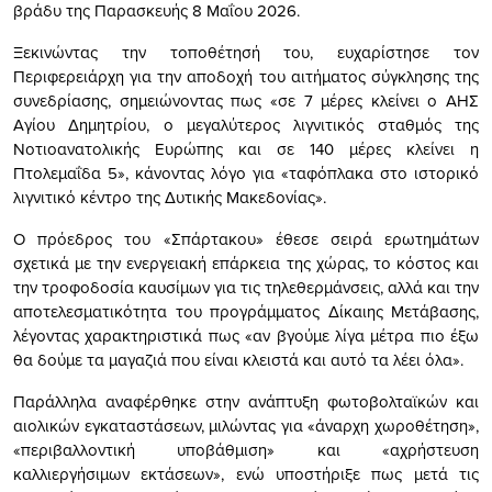
βράδυ της Παρασκευής 8 Μαΐου 2026.
Ξεκινώντας την τοποθέτησή του, ευχαρίστησε τον
Περιφερειάρχη για την αποδοχή του αιτήματος σύγκλησης της
συνεδρίασης, σημειώνοντας πως «σε 7 μέρες κλείνει ο ΑΗΣ
Αγίου Δημητρίου, ο μεγαλύτερος λιγνιτικός σταθμός της
Νοτιοανατολικής Ευρώπης και σε 140 μέρες κλείνει η
Πτολεμαΐδα 5», κάνοντας λόγο για «ταφόπλακα στο ιστορικό
λιγνιτικό κέντρο της Δυτικής Μακεδονίας».
Ο πρόεδρος του «Σπάρτακου» έθεσε σειρά ερωτημάτων
σχετικά με την ενεργειακή επάρκεια της χώρας, το κόστος και
την τροφοδοσία καυσίμων για τις τηλεθερμάνσεις, αλλά και την
αποτελεσματικότητα του προγράμματος Δίκαιης Μετάβασης,
λέγοντας χαρακτηριστικά πως «αν βγούμε λίγα μέτρα πιο έξω
θα δούμε τα μαγαζιά που είναι κλειστά και αυτό τα λέει όλα».
Παράλληλα αναφέρθηκε στην ανάπτυξη φωτοβολταϊκών και
αιολικών εγκαταστάσεων, μιλώντας για «άναρχη χωροθέτηση»,
«περιβαλλοντική υποβάθμιση» και «αχρήστευση
καλλιεργήσιμων εκτάσεων», ενώ υποστήριξε πως μετά τις