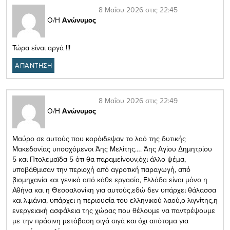
8 Μαΐου 2026 στις 22:45
Ο/Η
Ανώνυμος
Τώρα είναι αργά !!!
ΑΠΑΝΤΗΣΗ
8 Μαΐου 2026 στις 22:49
Ο/Η
Ανώνυμος
Μαύρο σε αυτούς που κορόιδεψαν το λαό της δυτικής
Μακεδονίας υποσχόμενοι Άης Μελίτης…. Άης Αγίου Δημητρίου
5 και Πτολεμαϊδα 5 ότι θα παραμείνουν,όχι άλλο ψέμα,
υποβάθμισαν την περιοχή από αγροτική παραγωγή, από
βιομηχανία και γενικά από κάθε εργασία, Ελλάδα είναι μόνο η
Αθήνα και η Θεσσαλονίκη για αυτούς,εδώ δεν υπάρχει θάλασσα
και λιμάνια, υπάρχει η περιουσία του ελληνικού λαού,ο λιγνίτης,η
ενεργειακή ασφάλεια της χώρας που θέλουμε να παντρέψουμε
με την πράσινη μετάβαση σιγά σιγά και όχι απότομα για