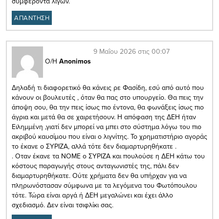
συμφέροντα λίγων.
ΑΠΑΝΤΗΣΗ
9 Μαΐου 2026 στις 00:07
Ο/Η
Anonimos
Δηλαδή τι διαφορετικό θα κάνεις ρε Φασίδη, εσύ από αυτό που
κάνουν οι βουλευτές , όταν θα πας στο υπουργείο. Θα πεις την
άποψη σου, θα την πεις ίσως πιο έντονα, θα φωνάξεις ίσως πιο
άγρια και μετά θα σε χαιρετήσουν. Η απόφαση της ΔΕΗ ήταν
Ειλημμένη ,γιατί δεν μπορεί να μπει στο σύστημα λόγω του πιο
ακριβού καυσίμου που είναι ο λιγνίτης. Το χρηματιστήριο αγοράς
το έκανε ο ΣΥΡΙΖΑ, αλλά τότε δεν διαμαρτυρηθήκατε .
. Οταν έκανε τα ΝΟΜΕ ο ΣΥΡΙΖΑ και πουλούσε η ΔΕΗ κάτω του
κόστους παραγωγής στους ανταγωνιστές της, πάλι δεν
διαμαρτυρηθήκατε. Ούτε χρήματα δεν θα υπήρχαν για να
πληρωνόστασαν σύμφωνα με τα λεγόμενα του Φωτόπουλου
τότε. Τώρα είναι αργά ή ΔΕΗ μεγαλώνει και έχει άλλο
σχεδιασμό. Δεν είναι τσιφλίκι σας.