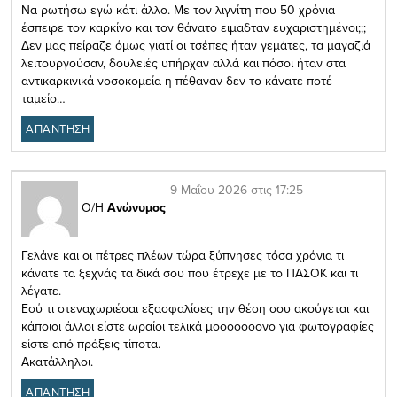
Να ρωτήσω εγώ κάτι άλλο. Με τον λιγνίτη που 50 χρόνια
έσπειρε τον καρκίνο και τον θάνατο ειμαδταν ευχαριστημένοι;;;
Δεν μας πείραζε όμως γιατί οι τσέπες ήταν γεμάτες, τα μαγαζιά
λειτουργούσαν, δουλειές υπήρχαν αλλά και πόσοι ήταν στα
αντικαρκινικά νοσοκομεία η πέθαναν δεν το κάνατε ποτέ
ταμείο…
ΑΠΑΝΤΗΣΗ
9 Μαΐου 2026 στις 17:25
Ο/Η
Ανώνυμος
Γελάνε και οι πέτρες πλέων τώρα ξύπνησες τόσα χρόνια τι
κάνατε τα ξεχνάς τα δικά σου που έτρεχε με το ΠΑΣΟΚ και τι
λέγατε.
Εσύ τι στεναχωριέσαι εξασφαλίσες την θέση σου ακούγεται και
κάποιοι άλλοι είστε ωραίοι τελικά μοοοοοοονο για φωτογραφίες
είστε από πράξεις τίποτα.
Ακατάλληλοι.
ΑΠΑΝΤΗΣΗ