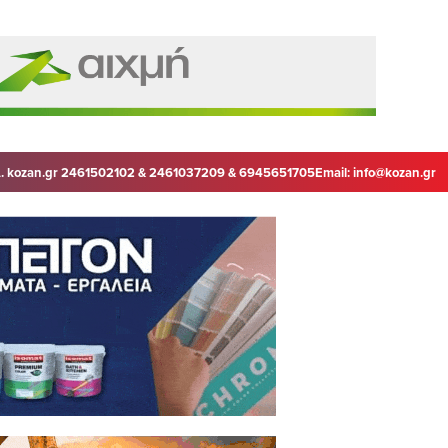
. kozan.gr 2461502102 & 2461037209 & 6945651705
Email:
info@kozan.gr