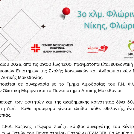
αϊου 2026, από τις 09:00 έως 13:00, πραγματοποιείται εθελοντικ
υσικών Επιστημών της Σχολής Κοινωνικών και Ανθρωπιστικών 
 Δυτικής Μακεδονίας.
οιείται σε συνεργασία με το Τμήμα Αιμοδοσίας του Γ.Ν. Φλ
ν Ολιστική Μέριμνα και το Πανεπιστήμιο Δυτικής Μακεδονίας.
 των φοιτητών και της ακαδημαϊκής κοινότητας δίνει δύν
 τη ζωή. Κάθε προσφορά γίνεται ελπίδα∙ κάθε εθελοντής, ένα
πιάς.
 Σ.Ε.Α. Κοζάνης «Γέφυρα Ζωής», κόμβος-συνεργάτης του Κέντ
 των Οστών του Πανεπιστημίου Πατρών (ΚΕΔΜΟΠ), θα λαμβάνει 