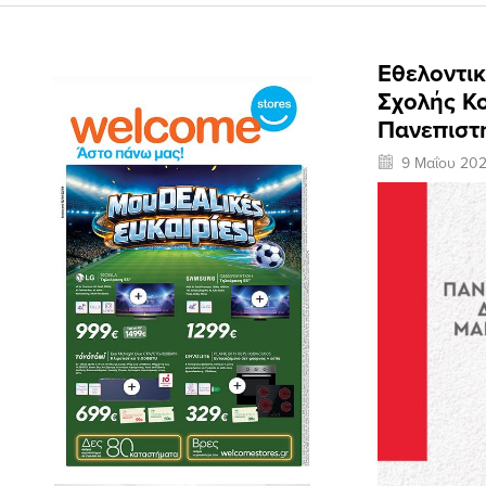
Εθελοντι
Σχολής Κ
Πανεπιστη
9 Μαΐου 20