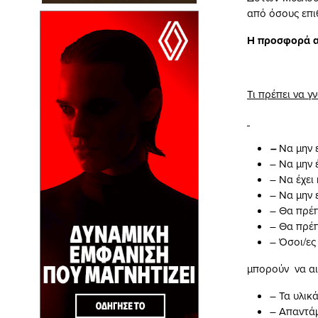
από όσους επι
Η προσφορά αί
Τι πρέπει να γ
–
Να μην 
– Να μην 
– Να έχει
– Να μην 
– Θα πρέπ
– Θα πρέπ
– Όσοι/ες
μπορούν να αι
– Τα υλικ
– Απαντάμ