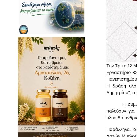
Την Τρίτη 12 Μ
Εργαστήριο Φ
Πανεπιστημίου
Η δράση υλοπ
Δημητρίου”, τη
Η συμμετοχή
παλεύουν για
αλυσίδα ανθρω
Παράλληλα, ο
Δοτών Μυελού