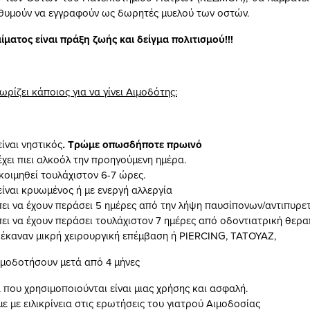
θυμούν να εγγραφούν ως δωρητές μυελού των οστών.
ματος είναι πράξη ζωής και δείγμα πολιτισμού!!!
νωρίζει κάποιος για να γίνει Αιμοδότης:
είναι νηστικός
.
Τρώμε οπωσδήποτε πρωινό
έχει πιει αλκοόλ την προηγούμενη ημέρα.
 κοιμηθεί τουλάχιστον 6-7 ώρες.
είναι κρυωμένος ή με ενεργή αλλεργία
ει να έχουν περάσει 5 ημέρες από την λήψη παυσίπονων/αντιπυρε
ει να έχουν περάσει τουλάχιστον 7 ημέρες από οδοντιατρική θερα
 έκαναν μικρή χειρουργική επέμβαση ή PIERCING, ΤΑΤΟΥΑΖ,
μοδοτήσουν μετά από 4 μήνες
ά που χρησιμοποιούνται είναι μιας χρήσης και ασφαλή.
ε με ειλικρίνεια στις ερωτήσεις του γιατρού Αιμοδοσίας