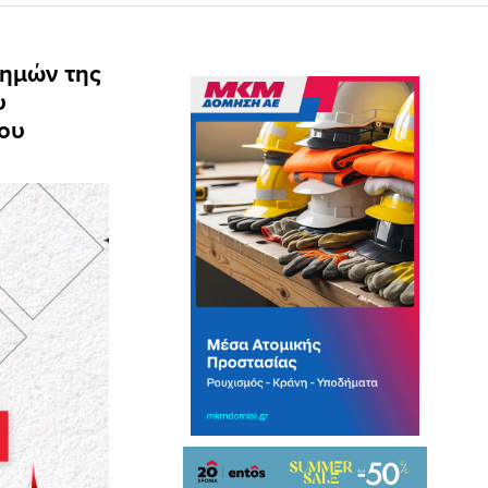
τημών της
υ
ϊου