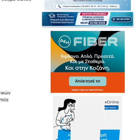
τικών
πεία