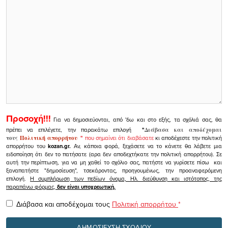
Προσοχή!!!
Για να δημοσιεύονται, από 'δω και στο εξής, τα σχόλιά σας, θα
πρέπει να επιλέγετε, την παρακάτω επιλογή
"
Διάβασα και αποδέχομαι
τους
Πολιτική απορρήτου
"
που σημαίνει ότι διαβάσατε
κι αποδέχεστε την πολιτική
απορρήτου του
kozan.gr.
Αν, κάποια φορά, ξεχάσετε να το κάνετε θα λάβετε μια
ειδοποίηση ότι δεν το πατήσατε (αρα δεν αποδεχτήκατε την πολιτική απορρήτου). Σε
αυτή την περίπτωση, για να μη χαθεί το σχόλιο σας, πατήστε να γυρίσετε πίσω και
ξαναπατήστε "δημοσίευση", τσεκάροντας, προηγουμένως, την προαναφερόμενη
επιλογή.
Η συμπλήρωση των πεδίων όνομα, Ηλ. διεύθυνση και ιστότοπος, της
παραπάνω φόρμας,
δεν είναι υποχρεωτική.
Διάβασα και αποδέχομαι τους
Πολιτική απορρήτου
*