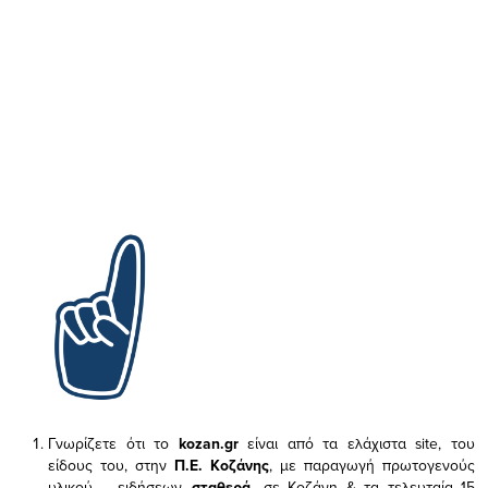
Γνωρίζετε ότι το
kozan.gr
είναι από τα ελάχιστα
site, του
είδους του,
στην
Π.Ε. Κοζάνης
, με παραγωγή πρωτογενούς
υλικού – ειδήσεων,
σταθερά,
σε Κοζάνη & τα τελευταία 15