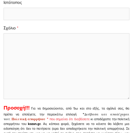
Ιστότοπος
Σχόλιο
*
Προσοχή!!!
Για να δημοσιεύονται, από 'δω και στο εξής, τα σχόλιά σας, θα
πρέπει να επιλέγετε, την παρακάτω επιλογή
"
Διάβασα και αποδέχομαι
τους
Πολιτική απορρήτου
"
που σημαίνει ότι διαβάσατε
κι αποδέχεστε την πολιτική
απορρήτου του
kozan.gr.
Αν, κάποια φορά, ξεχάσετε να το κάνετε θα λάβετε μια
ειδοποίηση ότι δεν το πατήσατε (αρα δεν αποδεχτήκατε την πολιτική απορρήτου). Σε