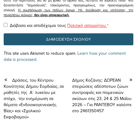
αυτή την περίπτωση, για να μη χαθεί το σχόλιο σας, πατήστε να γυρίσετε πίσω και
ξαναπατήστε "δημοσίευση", τσεκάροντας, προηγουμένως, την προαναφερόμενη
επιλογή.
Η συμπλήρωση των πεδίων όνομα, Ηλ. διεύθυνση και ιστότοπος, της
παραπάνω φόρμας,
δεν είναι υποχρεωτική.
Διάβασα και αποδέχομαι τους
Πολιτική απορρήτου
*
This site uses Akismet to reduce spam.
Learn how your comment
data is processed.
Δράσεις, του Κέντρου
Δήμος Κοζάνης: ΔΩΡΕΑΝ
Κοινότητας Δήμου Εορδαίας, σε
στειρώσεις αδέσποτων ζώων
μαθητές της Α΄ λυκείου με
συντροφιάς και ποιμενικών
στόχο, την ενημέρωση σε
σκύλων στις 23, 24 & 25 Μαΐου
θέματα «Ενδοοικογενειακής
2026 – Για ΡΑΝΤΕΒΟΥ καλέστε
Βίας» και «Σχολικού
στο 2461350457
Εκφοβισμού»