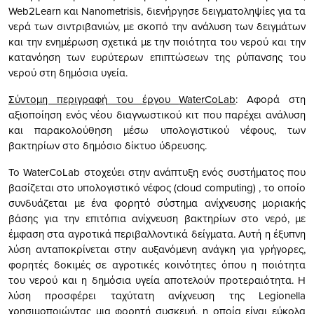
Web2Learn και Nanometrisis, διενήργησε δειγματοληψίες για τα
νερά των σιντριβανιών, με σκοπό την ανάλυση των δειγμάτων
και την ενημέρωση σχετικά με την ποιότητα του νερού και την
κατανόηση των ευρύτερων επιπτώσεων της ρύπανσης του
νερού στη δημόσια υγεία.
Σύντομη περιγραφή του έργου
WaterCoLab
: Αφορά στη
αξιοποίηση ενός νέου διαγνωστικού κιτ που παρέχει ανάλυση
και παρακολούθηση μέσω υπολογιστικού νέφους, των
βακτηρίων στο δημόσιο δίκτυο ύδρευσης.
Το WaterCoLab στοχεύει στην ανάπτυξη ενός συστήματος που
βασίζεται στο υπολογιστικό νέφος (cloud computing) , το οποίο
συνδυάζεται με ένα φορητό σύστημα ανίχνευσης μοριακής
βάσης για την επιτόπια ανίχνευση βακτηρίων στο νερό, με
έμφαση στα αγροτικά περιβαλλοντικά δείγματα. Αυτή η έξυπνη
λύση ανταποκρίνεται στην αυξανόμενη ανάγκη για γρήγορες,
φορητές δοκιμές σε αγροτικές κοινότητες όπου η ποιότητα
του νερού και η δημόσια υγεία αποτελούν προτεραιότητα. Η
λύση προσφέρει ταχύτατη ανίχνευση της Legionella
χρησιμοποιώντας μια φορητή συσκευή, η οποία είναι εύκολα