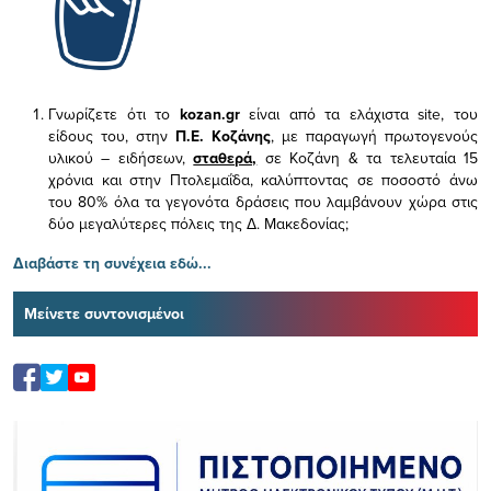
Γνωρίζετε ότι το
kozan.gr
είναι από τα ελάχιστα
site, του
είδους του,
στην
Π.Ε. Κοζάνης
, με παραγωγή πρωτογενούς
υλικού – ειδήσεων,
σταθερά,
σε Κοζάνη & τα τελευταία 15
χρόνια και στην Πτολεμαΐδα, καλύπτοντας σε ποσοστό άνω
του 80% όλα τα γεγονότα δράσεις που λαμβάνουν χώρα στις
δύο μεγαλύτερες πόλεις της Δ. Μακεδονίας;
Διαβάστε τη συνέχεια εδώ...
Μείνετε συντονισμένοι