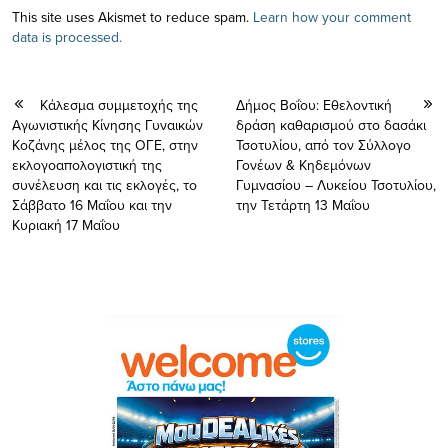
This site uses Akismet to reduce spam.
Learn how your comment
data is processed.
Κάλεσμα συμμετοχής της
Δήμος Βοΐου: Εθελοντική
Αγωνιστικής Κίνησης Γυναικών
δράση καθαρισμού στο δασάκι
Κοζάνης μέλος της ΟΓΕ, στην
Τσοτυλίου, από τον Σύλλογο
εκλογοαπολογιστική της
Γονέων & Κηδεμόνων
συνέλευση και τις εκλογές, το
Γυμνασίου – Λυκείου Τσοτυλίου,
Σάββατο 16 Μαΐου και την
την Τετάρτη 13 Μαΐου
Κυριακή 17 Μαΐου