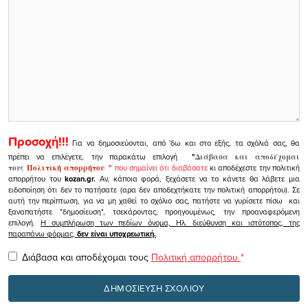
Προσοχή!!!
Για να δημοσιεύονται, από 'δω και στο εξής, τα σχόλιά σας, θα
πρέπει να επιλέγετε, την παρακάτω επιλογή
"
Διάβασα και αποδέχομαι
τους
Πολιτική απορρήτου
"
που σημαίνει ότι διαβάσατε
κι αποδέχεστε την πολιτική
απορρήτου του
kozan.gr.
Αν, κάποια φορά, ξεχάσετε να το κάνετε θα λάβετε μια
ειδοποίηση ότι δεν το πατήσατε (αρα δεν αποδεχτήκατε την πολιτική απορρήτου). Σε
αυτή την περίπτωση, για να μη χαθεί το σχόλιο σας, πατήστε να γυρίσετε πίσω και
ξαναπατήστε "δημοσίευση", τσεκάροντας, προηγουμένως, την προαναφερόμενη
επιλογή.
Η συμπλήρωση των πεδίων όνομα, Ηλ. διεύθυνση και ιστότοπος, της
παραπάνω φόρμας,
δεν είναι υποχρεωτική.
Διάβασα και αποδέχομαι τους
Πολιτική απορρήτου
*