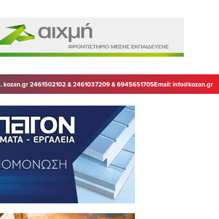
. kozan.gr 2461502102 & 2461037209 & 6945651705
Email:
info@kozan.gr