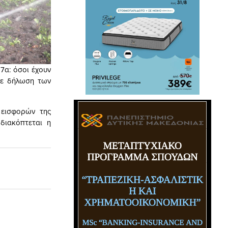
7α: όσοι έχουν
 σε δήλωση
των
 εισφορών της
διακόπτεται η