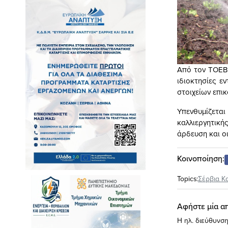
Από τον ΤΟΕΒ 
ιδιοκτησίες ε
στοιχείων επικ
Υπενθυμίζετα
καλλιεργητικ
άρδευση και ο
Κοινοποίηση:
Topics:
Σέρβια Κ
Αφήστε μία α
Η ηλ. διεύθυνση