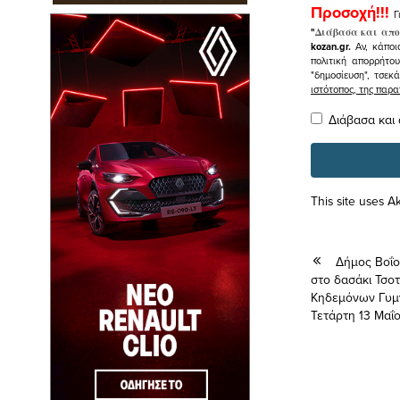
Προσοχή!!!
Γ
"
Διάβασα και απο
kozan.gr.
Αν, κάποι
πολιτική απορρήτο
"δημοσίευση", τσεκ
ιστότοπος, της πα
Διάβασα και
This site uses 
Δήμος Βοΐο
στο δασάκι Τσο
Κηδεμόνων Γυμν
Τετάρτη 13 Μαΐ