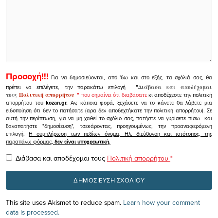
Προσοχή!!!
Για να δημοσιεύονται, από 'δω και στο εξής, τα σχόλιά σας, θα
πρέπει να επιλέγετε, την παρακάτω επιλογή
"
Διάβασα και αποδέχομαι
τους
Πολιτική απορρήτου
"
που σημαίνει ότι διαβάσατε
κι αποδέχεστε την πολιτική
απορρήτου του
kozan.gr.
Αν, κάποια φορά, ξεχάσετε να το κάνετε θα λάβετε μια
ειδοποίηση ότι δεν το πατήσατε (αρα δεν αποδεχτήκατε την πολιτική απορρήτου). Σε
αυτή την περίπτωση, για να μη χαθεί το σχόλιο σας, πατήστε να γυρίσετε πίσω και
ξαναπατήστε "δημοσίευση", τσεκάροντας, προηγουμένως, την προαναφερόμενη
επιλογή.
Η συμπλήρωση των πεδίων όνομα, Ηλ. διεύθυνση και ιστότοπος, της
παραπάνω φόρμας,
δεν είναι υποχρεωτική.
Διάβασα και αποδέχομαι τους
Πολιτική απορρήτου
*
This site uses Akismet to reduce spam.
Learn how your comment
data is processed.