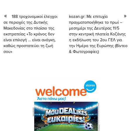
188 τροχονομικοί έλεγχοι
kozan.gr: Με επιτυχία
σε περιοχές της Δυτικής
πραγματοποιήθηκε το πρωί –
Μακεδονίας στο πλαίσιο της
μεσημέρι της Δευτέρας 11/5
εκστρατείας «To κράνος δεν
στην κεντρική πλατεία Κοζάνης
είναι επιλογή … είναι ανάγκη,
η εκδήλωση του 2ου ΓΕΛ για
καθώς προστατεύει τη ζωή
την Ημέρα της Ευρώπης (Βίντεο
σου»
& Φωτογραφίες)