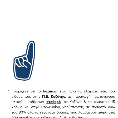
Γνωρίζετε ότι το
kozan.gr
είναι από τα ελάχιστα
site, του
είδους του,
στην
Π.Ε. Κοζάνης
, με παραγωγή πρωτογενούς
υλικού – ειδήσεων,
σταθερά,
σε Κοζάνη & τα τελευταία 15
χρόνια και στην Πτολεμαΐδα, καλύπτοντας σε ποσοστό άνω
του 80% όλα τα γεγονότα δράσεις που λαμβάνουν χώρα στις
δύο μεγαλύτερες πόλεις της Δ. Μακεδονίας;