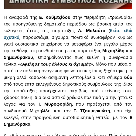
Η αναφορά της
Ε. Κοϋμτζίδου
στην περιβόητη «τριανδρία»
της προηγούμενης δημοτικής περιόδου ως βασική αιτία της
εκλογικής ήττας της παράταξης
Λ. Μαλούτα
(
δείτε εδώ
σχετικά
) παρουσιάζει, σίγουρα, πολιτικό ενδιαφέρον. Κυρίως
γιατί ουσιαστικά επιχείρησε να μεταφέρει ένα μεγάλο μέρος
της ευθύνης στη συνδιοίκηση με τις παρατάξεις
Μιχαηλίδη
και
Σημανδράκου
, επισημαίνονντας πως εκείνη η συνεργασία
τελικά
«ωφέλησε τους άλλους κι όχι εμάς».
Μόνο που μέσα σ’
αυτή την πολιτική ανάγνωση φαίνεται πως ίσως ξεχάστηκε μια
μικρή αλλά καθόλου ασήμαντη λεπτομέρεια. Ότι σήμερα
δύο
από τους επτά εκλεγμένους δημοτικούς συμβούλους της ίδιας
της παράταξης προέρχονται ακριβώς από εκείνους τους
χώρους που η ίδια ουσιαστικά χρέωσε πολιτικά για την ήττα. Ο
λόγος για τον
Ι. Μυροφορίδη
, που προέρχεται από τον
συνδυασμό Μιχαηλίδη, και τον
Γ. Τζουμερκιώτη
, που είχε
εκλεγεί, στην προηγούμενη αυτοδιοικητική θητεία, με τον
Ε
Σημανδράκο.
Κι εδώ προκύπτει ένα εύλογο πολιτικό ερώτημα. Πώς άραγε