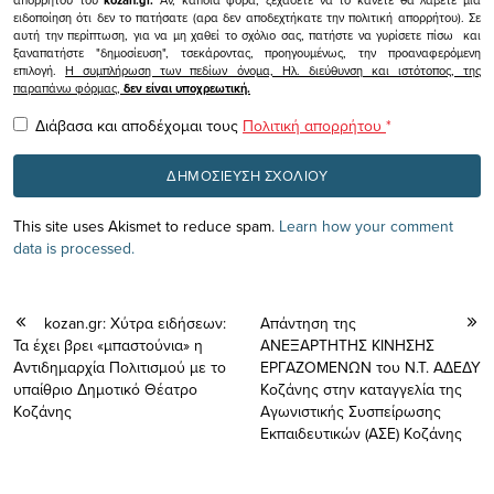
απορρήτου του
kozan.gr.
Αν, κάποια φορά, ξεχάσετε να το κάνετε θα λάβετε μια
ειδοποίηση ότι δεν το πατήσατε (αρα δεν αποδεχτήκατε την πολιτική απορρήτου). Σε
αυτή την περίπτωση, για να μη χαθεί το σχόλιο σας, πατήστε να γυρίσετε πίσω και
ξαναπατήστε "δημοσίευση", τσεκάροντας, προηγουμένως, την προαναφερόμενη
επιλογή.
Η συμπλήρωση των πεδίων όνομα, Ηλ. διεύθυνση και ιστότοπος, της
παραπάνω φόρμας,
δεν είναι υποχρεωτική.
Διάβασα και αποδέχομαι τους
Πολιτική απορρήτου
*
This site uses Akismet to reduce spam.
Learn how your comment
data is processed.
kozan.gr: Χύτρα ειδήσεων:
Απάντηση της
Τα έχει βρει «μπαστούνια» η
ΑΝΕΞΑΡΤΗΤΗΣ ΚΙΝΗΣΗΣ
Αντιδημαρχία Πολιτισμού με το
ΕΡΓΑΖΟΜΕΝΩΝ του Ν.Τ. ΑΔΕΔΥ
υπαίθριο Δημοτικό Θέατρο
Κοζάνης στην καταγγελία της
Κοζάνης
Αγωνιστικής Συσπείρωσης
Εκπαιδευτικών (ΑΣΕ) Κοζάνης