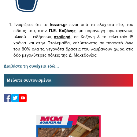
Γνωρίζετε ότι το
kozan.gr
είναι από τα ελάχιστα
site, του
είδους του,
στην
Π.Ε. Κοζάνης
, με παραγωγή πρωτογενούς
υλικού – ειδήσεων,
σταθερά,
σε Κοζάνη & τα τελευταία 15
χρόνια και στην Πτολεμαΐδα, καλύπτοντας σε ποσοστό άνω
του 80% όλα τα γεγονότα δράσεις που λαμβάνουν χώρα στις
δύο μεγαλύτερες πόλεις της Δ. Μακεδονίας;
Διαβάστε τη συνέχεια εδώ...
Μείνετε συντονισμένοι