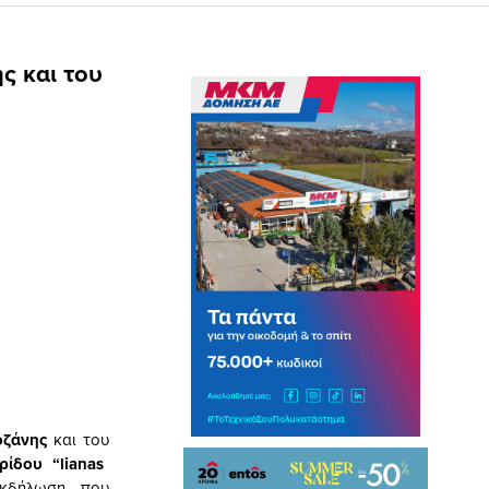
ς και του
Κοζάνης
και του
ρίδου “
lianas
εκδήλωση που