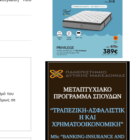
θμό του
 όμως σε