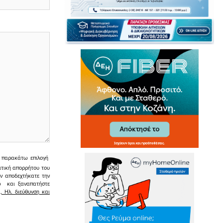
ην παρακάτω επιλογή
ιτική απορρήτου του
εν αποδεχτήκατε την
σω και ξαναπατήστε
 Ηλ. διεύθυνση και