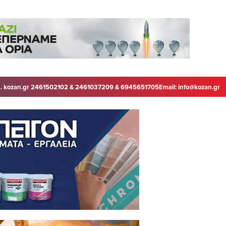
. kozan.gr 2461502102 & 2461037209 & 6945651705
Email:
info@kozan.gr