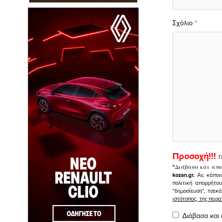
Σχόλιο
*
Προσοχή!!!
Γ
"
Διάβασα και απο
kozan.gr.
Αν, κάποι
πολιτική απορρήτο
"δημοσίευση", τσεκ
ιστότοπος, της πα
Διάβασα και