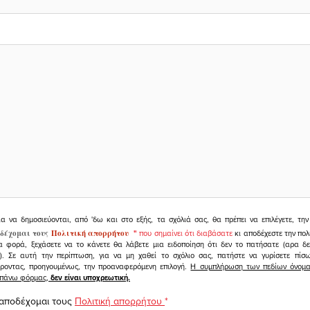
ια να δημοσιεύονται, από 'δω και στο εξής, τα σχόλιά σας, θα πρέπει να επιλέγετε, τ
δέχομαι τους
Πολιτική απορρήτου
"
που σημαίνει ότι διαβάσατε
κι αποδέχεστε την πολ
α φορά, ξεχάσετε να το κάνετε θα λάβετε μια ειδοποίηση ότι δεν το πατήσατε (αρα δ
υ). Σε αυτή την περίπτωση, για να μη χαθεί το σχόλιο σας, πατήστε να γυρίσετε πί
άροντας, προηγουμένως, την προαναφερόμενη επιλογή.
Η συμπλήρωση των πεδίων όνομα,
ραπάνω φόρμας,
δεν είναι υποχρεωτική.
 αποδέχομαι τους
Πολιτική απορρήτου
*