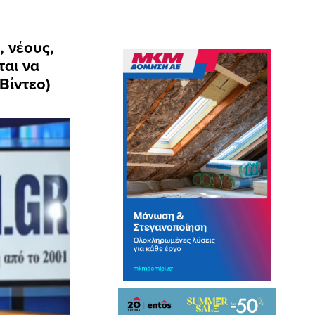
, νέους,
ται να
Βίντεο)