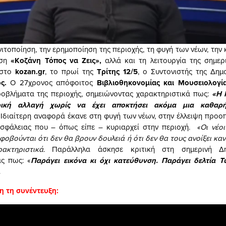
νιτοποίηση, την ερημοποίηση της περιοχής, τη φυγή των νέων, τη
ηση
«Κοζάνη Τόπος να Ζεις»,
αλλά και τη λειτουργία της σημερ
στο
kozan.gr
, το πρωί της
Τρίτης 12/5
, ο Συντονιστής της Δημο
ος.
Ο 27χρονος απόφοιτος
Βιβλιοθηκονομίας και Μουσειολογί
οβλήματα της περιοχής, σημειώνοντας χαρακτηριστικά πως:
«Η 
ρική αλλαγή χωρίς να έχει αποκτήσει ακόμα μια καθαρή
.
Ιδιαίτερη αναφορά έκανε στη φυγή των νέων, στην έλλειψη προοπ
ασφάλειας που – όπως είπε – κυριαρχεί στην περιοχή.
«Οι νέο
 φοβούνται ότι δεν θα βρουν δουλειά ή ότι δεν θα τους ανοίξει καν
ρακτηριστικά.
Παράλληλα άσκησε κριτική στη σημερινή Δη
ς πως: «
Παράγει εικόνα κι όχι κατεύθυνση. Παράγει δελτία Τ
.
η τη συνέντευξη: