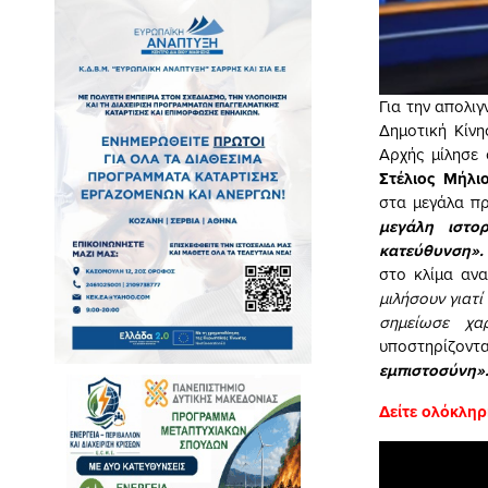
Για την απολιγ
Δημοτική Κίν
Αρχής μίλησε 
Στέλιος Μήλι
στα μεγάλα πρ
μεγάλη ιστο
κατεύθυνση»
στο κλίμα αν
μιλήσουν γιατί
σημείωσε χα
υποστηρίζοντα
εμπιστοσύνη»
Δείτε ολόκληρ