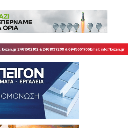
. kozan.gr 2461502102 & 2461037209 & 6945651705
Email:
info@kozan.gr