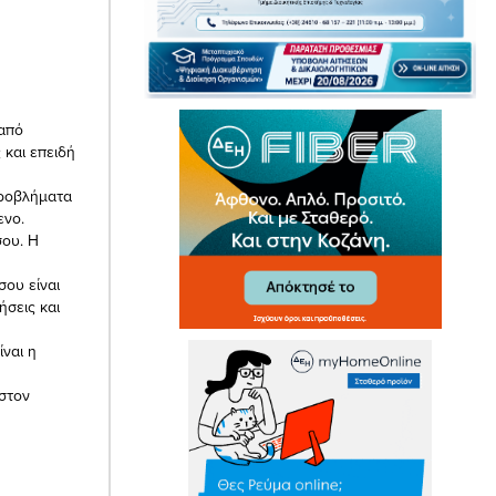
 από
 και επειδή
προβλήματα
ενο.
σου. Η
σου είναι
ήσεις και
ίναι η
 στον