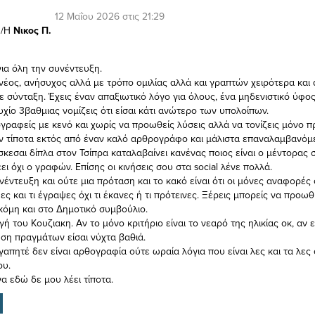
12 Μαΐου 2026 στις 21:29
/Η
Νικος Π.
για όλη την συνέντευξη.
ι νέος, ανήσυχος αλλά με τρόπο ομιλίας αλλά και γραπτών χειρότερα και
ε σύνταξη. Έχεις έναν απαξιωτικό λόγο για όλους, ένα μηδενιστικό ύφος
υχίο 3βαθμιας νομίζεις ότι είσαι κάτι ανώτερο των υπολοίπων.
ογραφείς με κενό και χωρίς να προωθείς λύσεις αλλά να τονίζεις μόνο 
ν τίποτα εκτός από έναν καλό αρθρογράφο και μάλιστα επαναλαμβανόμ
σκεσαι δίπλα στον Τσίπρα καταλαβαίνει κανένας ποιος είναι ο μέντορας 
έει όχι ο γραφών. Επίσης οι κινήσεις σου στα social λένε πολλά.
έντευξη και ούτε μια πρόταση και το κακό είναι ότι οι μόνες αναφορές 
ες και τι έγραψες όχι τι έκανες ή τι πρότεινες. Ξέρεις μπορείς να προωθ
κόμη και στο Δημοτικό συμβούλιο.
ή του Κουζιακη. Αν το μόνο κριτήριο είναι το νεαρό της ηλικίας οκ, αν ε
ώση πραγμάτων είσαι νύχτα βαθιά.
γαπητέ δεν είναι αρθογραφία ούτε ωραία λόγια που είναι λες και τα λες
ου.
α εδώ δε μου λέει τίποτα.