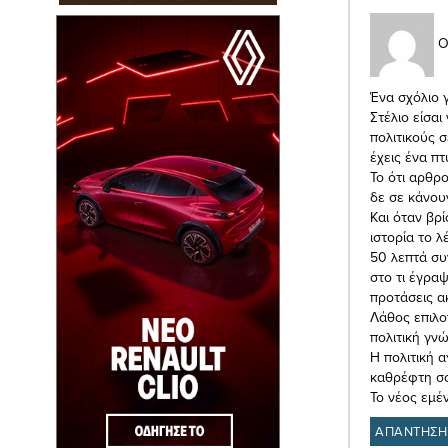
Ο
Ένα σχόλιο 
Στέλιο είσα
πολιτικούς σ
έχεις ένα πτ
Το ότι αρθρ
δε σε κάνου
Και όταν βρί
ιστορία το λ
50 λεπτά συν
στο τι έγραψ
προτάσεις α
Λάθος επιλογ
πολιτική γν
Η πολιτική α
καθρέφτη σ
Το νέος εμέν
ΑΠΑΝΤΗΣΗ