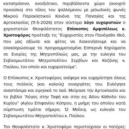
καταπράσινο, ανοιξιάτικο, περιβάλλοντα χώρο (ανοιχτό
προαύλιο) στο τέλος του ψαλλόμενου με μελωδικές φωνές
Μικρού Παρακλητικού Κανόνα της Παναγίας και της
Αρτοκλασίας (11-5-2026) στον σύντομο
λόγο ευχαριστιών
ο
χοροστατών Θεοφιλέστατος
Επίσκοπος Αμφιπόλεως κ.
Χριστοφόρος
προέταξε τις ‘’Ευχαριστίες στον Πανάγαθο Θεό,
που μας αξίωσε και φέτος να διακονήσουμε και να
ολοκληρώσουμε τα προγραμματισμένα Εσπερινά Κηρύγματα
σε Ενορίες της Μητροπόλεώς μας, με την ευλογία του
Σεβασμιωτάτου Μητροπολίτου Σερβίων και Κοζάνης κ.
Παύλου, τον οποίο και ευχαριστούμε’’.
Ο Επίσκοπος κ. Χριστοφόρος ανέφερε και ευχαρίστησε όλους
τους πολλούς (και καλούς) συνεργάτες του. Ευλόγησε
αναστάσιμα και ειρηνικά το λαό. Μοίρασε την Αρτοκλασία και
το βιβλίο ‘’Λόγος στην Ταφή και στην εις Άδου Κάθοδο του
Κυρίου’’ (Αγίου Επιφανίου Κύπρου, η μνήμη του οποίου κατά
σύμπτωση τιμάται σήμερα, 12 Μαΐου), ως ευλογία του
Σεβασμιωτάτου Μητροπολίτου κ. Παύλου.
Τον Θεοφιλέστατο κ. Χριστοφόρο περιστοίχισαν οι πατέρες: