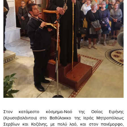
Στον κατάμεστο κόσμημα-Ναό της Οσίας Ειρήνης
(Χρυσοβαλάντου) στο Βαθύλακκο της Ιεράς Μητροπόλεως
Σερβίων και Κοζάνης, με πολύ λαό, και στον πανέμορφο,