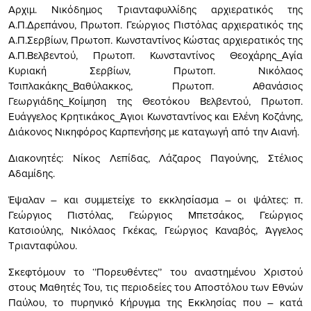
Αρχιμ. Νικόδημος Τριανταφυλλίδης αρχιερατικός της
Α.Π.Δρεπάνου, Πρωτοπ. Γεώργιος Πιστόλας αρχιερατικός της
Α.Π.Σερβίων, Πρωτοπ. Κωνσταντίνος Κώστας αρχιερατικός της
Α.Π.Βελβεντού, Πρωτοπ. Κωνσταντίνος Θεοχάρης_Αγία
Κυριακή Σερβίων, Πρωτοπ. Νικόλαος
Τσιπλακάκης_Βαθύλακκος, Πρωτοπ. Αθανάσιος
Γεωργιάδης_Κοίμηση της Θεοτόκου Βελβεντού, Πρωτοπ.
Ευάγγελος Κρητικάκος_Άγιοι Κωνσταντίνος και Ελένη Κοζάνης,
Διάκονος Νικηφόρος Καρπενήσης με καταγωγή από την Αιανή.
Διακονητές: Νίκος Λεπίδας, Λάζαρος Παγούνης, Στέλιος
Αδαμίδης.
Έψαλαν – και συμμετείχε το εκκλησίασμα – οι ψάλτες: π.
Γεώργιος Πιστόλας, Γεώργιος Μπετσάκος, Γεώργιος
Κατσιούλης, Νικόλαος Γκέκας, Γεώργιος Καναβός, Άγγελος
Τριανταφύλου.
Σκεφτόμουν το ‘’Πορευθέντες’’ του αναστημένου Χριστού
στους Μαθητές Του, τις περιοδείες του Αποστόλου των Εθνών
Παύλου, το πυρηνικό Κήρυγμα της Εκκλησίας που – κατά