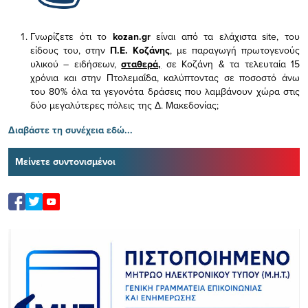
Γνωρίζετε ότι το
kozan.gr
είναι από τα ελάχιστα
site, του
είδους του,
στην
Π.Ε. Κοζάνης
, με παραγωγή πρωτογενούς
υλικού – ειδήσεων,
σταθερά,
σε Κοζάνη & τα τελευταία 15
χρόνια και στην Πτολεμαΐδα, καλύπτοντας σε ποσοστό άνω
του 80% όλα τα γεγονότα δράσεις που λαμβάνουν χώρα στις
δύο μεγαλύτερες πόλεις της Δ. Μακεδονίας;
Διαβάστε τη συνέχεια εδώ...
Μείνετε συντονισμένοι