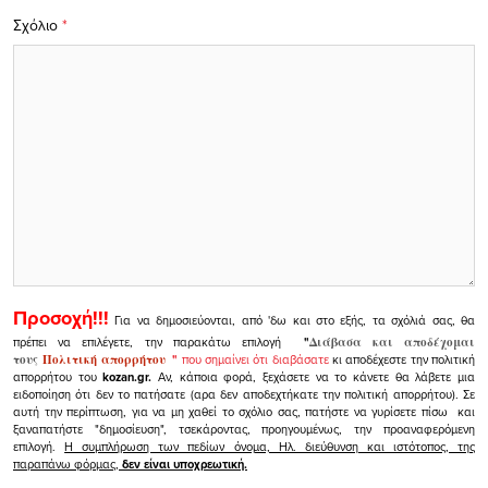
Σχόλιο
*
Προσοχή!!!
Για να δημοσιεύονται, από 'δω και στο εξής, τα σχόλιά σας, θα
πρέπει να επιλέγετε, την παρακάτω επιλογή
"
Διάβασα και αποδέχομαι
τους
Πολιτική απορρήτου
"
που σημαίνει ότι διαβάσατε
κι αποδέχεστε την πολιτική
απορρήτου του
kozan.gr.
Αν, κάποια φορά, ξεχάσετε να το κάνετε θα λάβετε μια
ειδοποίηση ότι δεν το πατήσατε (αρα δεν αποδεχτήκατε την πολιτική απορρήτου). Σε
αυτή την περίπτωση, για να μη χαθεί το σχόλιο σας, πατήστε να γυρίσετε πίσω και
ξαναπατήστε "δημοσίευση", τσεκάροντας, προηγουμένως, την προαναφερόμενη
επιλογή.
Η συμπλήρωση των πεδίων όνομα, Ηλ. διεύθυνση και ιστότοπος, της
παραπάνω φόρμας,
δεν είναι υποχρεωτική.