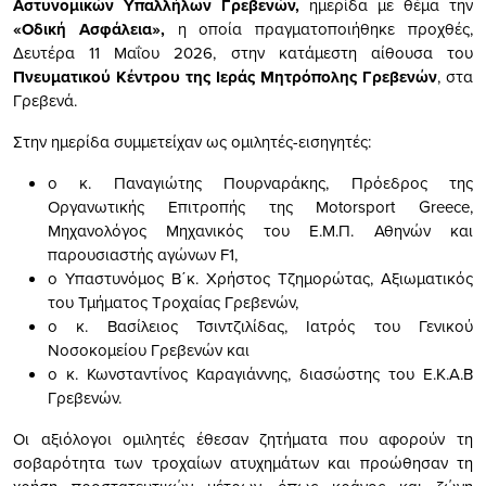
Αστυνομικών Υπαλλήλων Γρεβενών,
ημερίδα με θέμα την
«Οδική Ασφάλεια»,
η οποία πραγματοποιήθηκε προχθές,
Δευτέρα 11 Μαΐου 2026, στην κατάμεστη αίθουσα του
Πνευματικού Κέντρου της Ιεράς Μητρόπολης Γρεβενών
, στα
Γρεβενά.
Στην ημερίδα συμμετείχαν ως ομιλητές-εισηγητές:
ο κ. Παναγιώτης Πουρναράκης, Πρόεδρος της
Οργανωτικής Επιτροπής της Motorsport Greece,
Μηχανολόγος Μηχανικός του Ε.Μ.Π. Αθηνών και
παρουσιαστής αγώνων F1,
ο Υπαστυνόμος Β΄κ. Χρήστος Τζημορώτας, Αξιωματικός
του Τμήματος Τροχαίας Γρεβενών,
ο κ. Βασίλειος Τσιντζιλίδας, Ιατρός του Γενικού
Νοσοκομείου Γρεβενών και
ο κ. Κωνσταντίνος Καραγιάννης, διασώστης του Ε.Κ.Α.Β
Γρεβενών.
Οι αξιόλογοι ομιλητές έθεσαν ζητήματα που αφορούν τη
σοβαρότητα των τροχαίων ατυχημάτων και προώθησαν τη