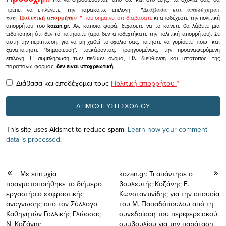
πρέπει να επιλέγετε, την παρακάτω επιλογή
"
Διάβασα και αποδέχομαι
τους
Πολιτική απορρήτου
"
που σημαίνει ότι διαβάσατε
κι αποδέχεστε την πολιτική
απορρήτου του
kozan.gr.
Αν, κάποια φορά, ξεχάσετε να το κάνετε θα λάβετε μια
ειδοποίηση ότι δεν το πατήσατε (αρα δεν αποδεχτήκατε την πολιτική απορρήτου). Σε
αυτή την περίπτωση, για να μη χαθεί το σχόλιο σας, πατήστε να γυρίσετε πίσω και
ξαναπατήστε "δημοσίευση", τσεκάροντας, προηγουμένως, την προαναφερόμενη
επιλογή.
Η συμπλήρωση των πεδίων όνομα, Ηλ. διεύθυνση και ιστότοπος, της
παραπάνω φόρμας,
δεν είναι υποχρεωτική.
Διάβασα και αποδέχομαι τους
Πολιτική απορρήτου
*
This site uses Akismet to reduce spam.
Learn how your comment
data is processed.
Με επιτυχία
kozan.gr: Τι απάντησε ο
πραγματοποιήθηκε το διήμερο
βουλευτής Κοζάνης Ε.
εργαστήριο εκφραστικής
Κωνσταντινίδης για την απουσία
ανάγνωσης από τον Σύλλογο
του Μ. Παπαδόπουλου από τη
Καθηγητών Γαλλικής Γλώσσας
συνεδρίαση του περιφερειακού
Ν. Κοζάνης
συμβουλίου για την παράταση