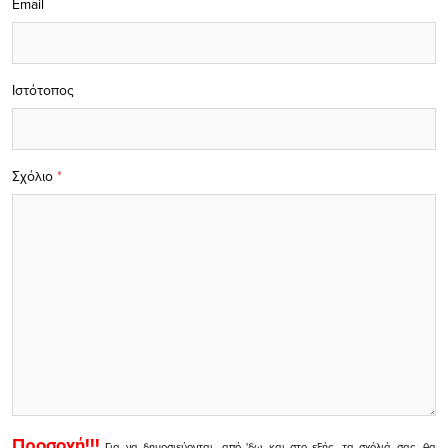
Email
Ιστότοπος
Σχόλιο
*
Προσοχή!!!
Για να δημοσιεύονται, από 'δω και στο εξής, τα σχόλιά σας, θα