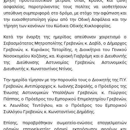
χρήση προστατευτικών μέτρων, όπως κράνος και ζώνη
ασφαλείας, παροτρύνοντας τους πολίτες να υιοθετήσουν
υπεύθυνη συμπεριφορά στο δρόμο, με στόχο την αφύπνιση και
την ευαισθητοποίηση γύρω από την Οδική Ασφάλεια και την
τήρηση των κανόνων του Κώδικα Οδικής Κυκλοφορίας.
Κατά την έναρξη της ημερίδας απεύθυναν χαιρετισμό ο
Σεβασμιότατος Μητροπολίτης Γρεβενών, κ. Δαβίδ, ο Δήμαρχος
Γρεβενών, κ. Κυριάκος Ταταρίδης, η Διοικήτρια του Γενικού
Νοσοκομείου Κοζάνης, κα. Κυριακή Γιαβράμη και ο Διευθυντής
της Διεύθυνσης Αστυνομίας Γρεβενών, Αστυνομικός
Διευθυντής κ. Κωνσταντίνος Ντίνας.
Την ημερίδα τίμησαν με την παρουσία τους ο Διοικητής της Π.Υ.
Γρεβενών, Αντιπύραρχος κ. Ιωάννης Ζαψαλής, ο Πρόεδρος της
Ένωσης Αστυνομικών Υπαλλήλων Γρεβενών, κ. Γεώργιος
Πάππας, ο Πρόεδρος του Εμπορικού Επιμελητηρίου Γρεβενών,
κ. Λεωνίδας Τεντόγλου, και ο Πρόεδρος του Εμπορικού
Συλλόγου Γρεβενών, κ. Κωνσταντίνος Δημάδης.
Επίσης, παραβρέθηκαν σωματεία-ενώσεις επαγγελματιών
οδηγών, επαγγελματίες οδηγοί, εκπρόσωποι φορέων και