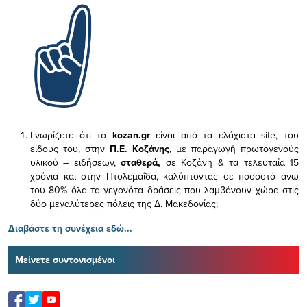
Γνωρίζετε ότι το
kozan.gr
είναι από τα ελάχιστα
site, του
είδους του,
στην
Π.Ε. Κοζάνης
, με παραγωγή πρωτογενούς
υλικού – ειδήσεων,
σταθερά,
σε Κοζάνη & τα τελευταία 15
χρόνια και στην Πτολεμαΐδα, καλύπτοντας σε ποσοστό άνω
του 80% όλα τα γεγονότα δράσεις που λαμβάνουν χώρα στις
δύο μεγαλύτερες πόλεις της Δ. Μακεδονίας;
Διαβάστε τη συνέχεια εδώ...
Μείνετε συντονισμένοι