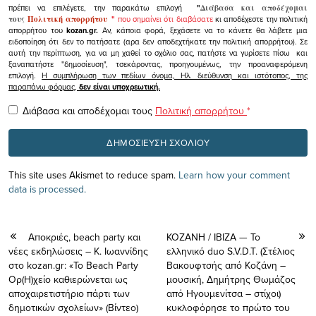
πρέπει να επιλέγετε, την παρακάτω επιλογή
"
Διάβασα και αποδέχομαι
τους
Πολιτική απορρήτου
"
που σημαίνει ότι διαβάσατε
κι αποδέχεστε την πολιτική
απορρήτου του
kozan.gr.
Αν, κάποια φορά, ξεχάσετε να το κάνετε θα λάβετε μια
ειδοποίηση ότι δεν το πατήσατε (αρα δεν αποδεχτήκατε την πολιτική απορρήτου). Σε
αυτή την περίπτωση, για να μη χαθεί το σχόλιο σας, πατήστε να γυρίσετε πίσω και
ξαναπατήστε "δημοσίευση", τσεκάροντας, προηγουμένως, την προαναφερόμενη
επιλογή.
Η συμπλήρωση των πεδίων όνομα, Ηλ. διεύθυνση και ιστότοπος, της
παραπάνω φόρμας,
δεν είναι υποχρεωτική.
Διάβασα και αποδέχομαι τους
Πολιτική απορρήτου
*
This site uses Akismet to reduce spam.
Learn how your comment
data is processed.
Αποκριές, beach party και
ΚΟΖΑΝΗ / IBIZA — Το
νέες εκδηλώσεις – Κ. Ιωαννίδης
ελληνικό duo S.V.D.T. (Στέλιος
στο kozan.gr: «Το Beach Party
Βακουφτσής από Κοζάνη –
Ορ(Η)χείο καθιερώνεται ως
μουσική, Δημήτρης Θωμάζος
αποχαιρετιστήριο πάρτι των
από Ηγουμενίτσα – στίχοι)
δημοτικών σχολείων» (Βίντεο)
κυκλοφόρησε το πρώτο του