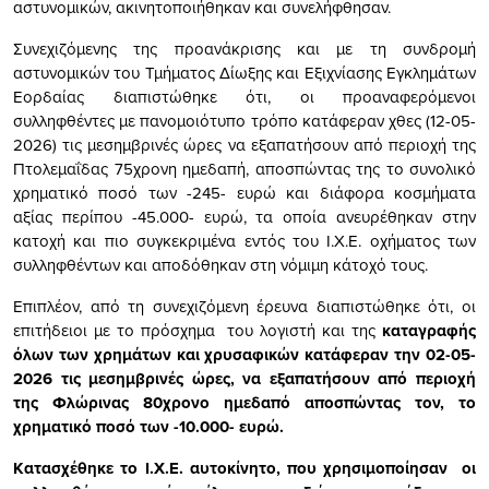
αστυνομικών, ακινητοποιήθηκαν και συνελήφθησαν.
Συνεχιζόμενης της προανάκρισης και με τη συνδρομή
αστυνομικών του Τμήματος Δίωξης και Εξιχνίασης Εγκλημάτων
Εορδαίας διαπιστώθηκε ότι, οι προαναφερόμενοι
συλληφθέντες με πανομοιότυπο τρόπο κατάφεραν χθες (12-05-
2026) τις μεσημβρινές ώρες να εξαπατήσουν από περιοχή της
Πτολεμαΐδας 75χρονη ημεδαπή, αποσπώντας της το συνολικό
χρηματικό ποσό των -245- ευρώ και διάφορα κοσμήματα
αξίας περίπου -45.000- ευρώ, τα οποία ανευρέθηκαν στην
κατοχή και πιο συγκεκριμένα εντός του Ι.Χ.Ε. οχήματος των
συλληφθέντων και αποδόθηκαν στη νόμιμη κάτοχό τους.
Επιπλέον, από τη συνεχιζόμενη έρευνα διαπιστώθηκε ότι, οι
επιτήδειοι με το πρόσχημα του λογιστή και της
καταγραφής
όλων των χρημάτων και χρυσαφικών κατάφεραν την 02-05-
2026 τις μεσημβρινές ώρες, να εξαπατήσουν από περιοχή
της Φλώρινας 80χρονο ημεδαπό αποσπώντας τον, το
χρηματικό ποσό των -10.000- ευρώ.
Κατασχέθηκε το Ι.Χ.Ε. αυτοκίνητο, που χρησιμοποίησαν οι