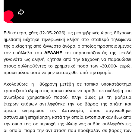
Ειδικότερα, χθες (12-05-2026) τις μεσημβρινές ώρες, 86χρονη
ημεδαπή δέχτηκε τηλεφωνική κλήση στο σταθερό τηλέφωνο
της οικίας της από άγνωστο άνδρα, ο οποίος προσποιούμενος
τον υπάλληλο του
ΔΕΔΔΗΕ
και παρουσιάζοντάς της ψευδή
γεγονότα ως αληθή, ζήτησε από την 86χρονη να παραδώσει
στους συλληφθέντες το χρηματικό ποσό των -30.000- ευρώ,
προκειμένου αυτό να μην κατασχεθεί από την εφορία.
Ακολούθως, η 86χρονη μετέβη σε τοπικό υποκατάστημα
τραπεζικού ιδρύματος προκειμένου να προβεί σε ανάληψη του
ανωτέρου χρηματικού ποσού, πλην όμως με τη βοήθεια
έτερων ατόμων αντιλήφθηκε την σε βάρος της απάτη και
άμεσα ενημέρωσε την Αστυνομία, όπου οργανώθηκε
αστυνομική επιχείρηση, κατά την οποία εντοπίσθηκαν έξω από
την οικία της, σε περιοχή της Φλώρινας οι δύο συλληφθέντες,
οι οποίοι παρά την αντίσταση που προέβαλαν σε βάρος των