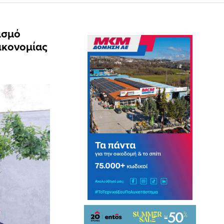
ισμό
ικονομίας