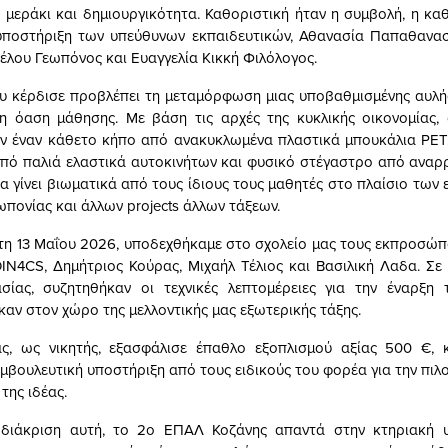
 μεράκι και δημιουργικότητα. Καθοριστική ήταν η συμβολή, η κα
 υποστήριξη των υπεύθυνων εκπαιδευτικών, Αθανασία Παπαθανασ
λου Γεωπόνος και Ευαγγελία Κικκή Φιλόλογος.
 κέρδισε προβλέπει τη μεταμόρφωση μιας υποβαθμισμένης αυλή
η όαση μάθησης. Με βάση τις αρχές της κυκλικής οικονομίας,
ν έναν κάθετο κήπο από ανακυκλωμένα πλαστικά μπουκάλια PET,
από παλιά ελαστικά αυτοκινήτων και φυσικό στέγαστρο από αναρ
α γίνει βιωματικά από τους ίδιους τους μαθητές στο πλαίσιο των
πονίας και άλλων projects άλλων τάξεων.
τη 13 Μαΐου 2026, υποδεχθήκαμε στο σχολείο μας τους εκπροσώ
IN4CS, Δημήτριος Κούρας, Μιχαήλ Τέλιος και Βασιλική Λαδα. Σε 
ασίας, συζητηθήκαν οι τεχνικές λεπτομέρειες για την έναρξη 
ν στον χώρο της μελλοντικής μας εξωτερικής τάξης.
ας, ως νικητής, εξασφάλισε έπαθλο εξοπλισμού αξίας 500 €, 
μβουλευτική υποστήριξη από τους ειδικούς του φορέα για την πιλ
της ιδέας.
διάκριση αυτή, το 2ο ΕΠΑΛ Κοζάνης απαντά στην κτηριακή 