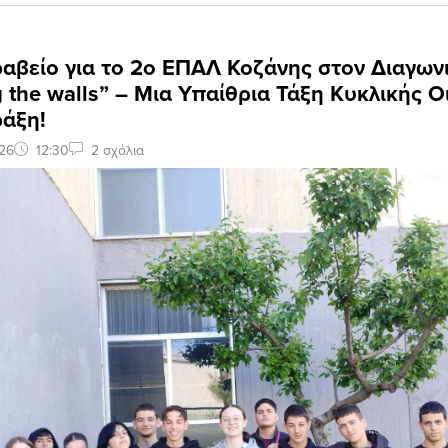
αβείο για το 2ο ΕΠΑΛ Κοζάνης στον Διαγων
 the walls” – Μια Υπαίθρια Τάξη Κυκλικής Ο
ράξη!
26
12:30
2 σχόλια