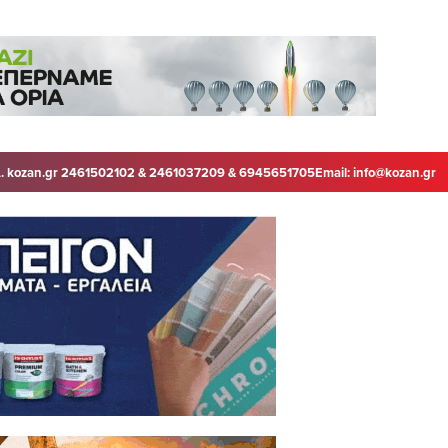
. kozan.gr 2461502102 & 2461037209 & 6945651705
Email:
info@kozan.gr