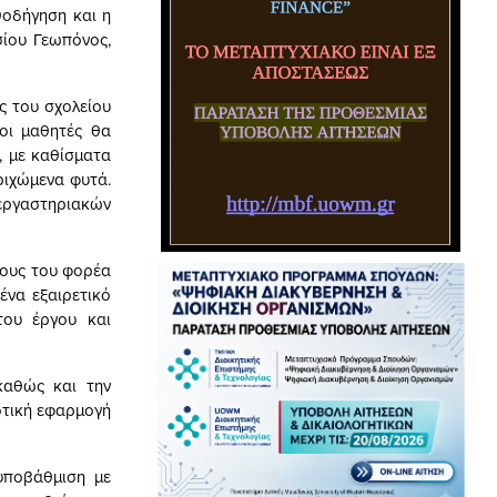
θοδήγηση και η
ίου Γεωπόνος,
ς του σχολείου
 οι μαθητές θα
 με καθίσματα
ριχώμενα φυτά.
 εργαστηριακών
πους του φορέα
ένα εξαιρετικό
του έργου και
καθώς και την
οτική εφαρμογή
υποβάθμιση με