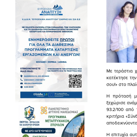
Με τεράστια 
κατέκτησε την
σου!» στο πλαί
Η πρότασή μα
ξεχώρισε ανάμ
93.2/100 από
κριτήρια «Σύν
αποδεικνύοντας
Η επιτυχία αυ