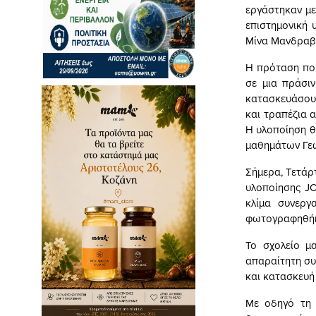
εργάστηκαν με
επιστημονική
Μίνα Μανδραβέ
Η πρόταση που
σε μια πράσιν
κατασκευάσου
και τραπέζια 
Η υλοποίηση θ
μαθημάτων Γεω
Σήμερα, Τετάρ
υλοποίησης JO
κλίμα συνεργ
φωτογραφηθήκα
Το σχολείο μ
απαραίτητη συ
και κατασκευή 
Με οδηγό τη 