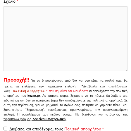
Σχόλιο
*
Προσοχή!!!
Για να δημοσιεύονται, από 'δω και στο εξής, τα σχόλιά σας, θα
πρέπει να επιλέγετε, την παρακάτω επιλογή
"
Διάβασα και αποδέχομαι
τους
Πολιτική απορρήτου
"
που σημαίνει ότι διαβάσατε
κι αποδέχεστε την πολιτική
απορρήτου του
kozan.gr.
Αν, κάποια φορά, ξεχάσετε να το κάνετε θα λάβετε μια
ειδοποίηση ότι δεν το πατήσατε (αρα δεν αποδεχτήκατε την πολιτική απορρήτου). Σε
αυτή την περίπτωση, για να μη χαθεί το σχόλιο σας, πατήστε να γυρίσετε πίσω και
ξαναπατήστε "δημοσίευση", τσεκάροντας, προηγουμένως, την προαναφερόμενη
επιλογή.
Η συμπλήρωση των πεδίων όνομα, Ηλ. διεύθυνση και ιστότοπος, της
παραπάνω φόρμας,
δεν είναι υποχρεωτική.
Διάβασα και αποδέχομαι τους
Πολιτική απορρήτου
*