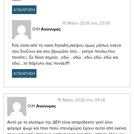
ΑΠΑΝΤΗΣΗ
15 Μαΐου 2026 στις 23:06
Ο/Η
Ανώνυμος
Εσύ είσαι από τη νασα δηλαδή,σκέψου όμως μήπως εσενα
σου ξινιζουν και σου βρωμάνε όλα…. γιατρέ πονάω,που
πονάτε;;; Σε δέκα σημεία….εδώ …εδώ . εδώ..εδώ .εδώ και
εδώ….το δάχτυλο σας πονάει!!!!
ΑΠΑΝΤΗΣΗ
15 Μαΐου 2026 στις 09:26
Ο/Η
Ανώνυμος
Αυτό με το κλείσιμο της ΔΕΗ είναι απαράδεκτο γιατί όλοι
φάγαμε ψωμί και ποιο πολύ στεναχώρια έχουν αυτοί από εκείνα