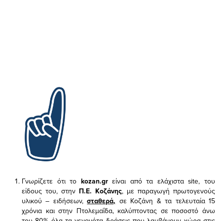
Γνωρίζετε ότι το
kozan.gr
είναι από τα ελάχιστα
site, του
είδους του,
στην
Π.Ε. Κοζάνης
, με παραγωγή πρωτογενούς
υλικού – ειδήσεων,
σταθερά,
σε Κοζάνη & τα τελευταία 15
χρόνια και στην Πτολεμαΐδα, καλύπτοντας σε ποσοστό άνω
του 80% όλα τα γεγονότα δράσεις που λαμβάνουν χώρα στις