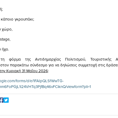
ή;
ε κάποιο γκρουπάκι;
ν χώρο,
stage,
 ήχο.
τη φόρμα της Αντιδημαρχίας Πολιτισμού, Τουριστικής Α
στον παρακάτω σύνδεσμο για να δηλώσεις συμμετοχή στις δράσε
την Κυριακή 31 Μαΐου 2026
:
oogle.com/forms/d/e/1FAIpQLSfWwTG-
6FoPGjL1i24VHTq3PjfBq46vFCiknQ/viewform?pli=1