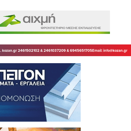
. kozan.gr 2461502102 & 2461037209 & 6945651705
Email:
info@kozan.gr