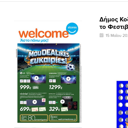
Δήμος Κο
το Φεστι
15 Μαΐου 20