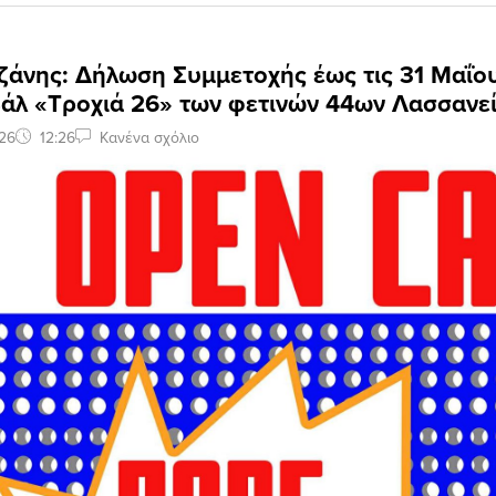
ζάνης: Δήλωση Συμμετοχής έως τις 31 Μαΐου
βάλ «Τροχιά 26» των φετινών 44ων Λασσανε
26
12:26
Κανένα σχόλιο