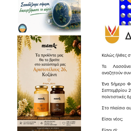
Καλώς ήλθες σ
Τα Λασσάνε
αναζητούν συνε
Ένα 5ήμερο Φε
Σεπτεμβρίου 2
πολιτιστικές δ
Στο πλαίσιο αυ
Είσαι νέος;
Είσαι dj;