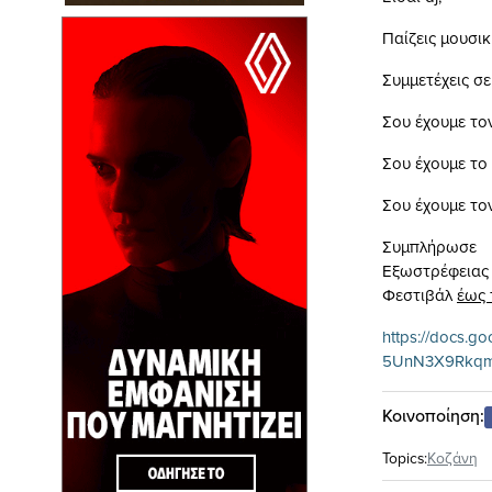
Παίζεις μουσικ
Συμμετέχεις σ
Σου έχουμε το
Σου έχουμε το 
Σου έχουμε τον
Συμπλήρωσε 
Εξωστρέφειας 
Φεστιβάλ
έως 
https://docs.g
5UnN3X9Rkqmm
Κοινοποίηση:
Topics:
Κοζάνη