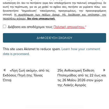
ειδοποίηση ότι δεν το πατήσατε (αρα δεν αποδεχτήκατε την πολιτική απορρήτου). Σε
αυτή την περίπτωση, για να μη χαθεί το σχόλιο σας, πατήστε να γυρίσετε πίσω και
ξαναπατήστε "δημοσίευση", τσεκάροντας, προηγουμένως, την προαναφερόμενη
επιλογή.
Η συμπλήρωση των πεδίων όνομα, Ηλ. διεύθυνση και ιστότοπος, της
παραπάνω φόρμας,
δεν είναι υποχρεωτική.
Διάβασα και αποδέχομαι τους
Πολιτική απορρήτου
*
This site uses Akismet to reduce spam.
Learn how your comment
data is processed.
«Λίγη ζωή ακόμη», από τις
25η Ανθοκομική Έκθεση
Εκδόσεις Πηγή (της Τάνιας
Πτολεμαΐδας από τις 22 έως και
Ώττα)
τις 26 Μαΐου 2026 στον χώρο
της Λαϊκής Αγοράς