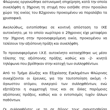
Φλώρινας οργανώθηκε αστυνομική επιχείρηση, κατά την οποία
συνελήφθη η 31χρονη τη στιγμή που εισήλθε στον προαύλιο
χώρο της οικίας του 82χρονου προκειμένου να παραλάβει τα
χρυσαφικά.
Ακολούθως, εντοπίσθηκε σε κοντινή απόσταση το ΙΧΕ
αυτοκίνητο, με το οποίο νωρίτερα ο 29χρονος είχε μεταφέρει
την 31χρονη στην προαναφερόμενη οικία, προκειμένου να
τελέσουν την αξιόποινη πράξη και συνελήφθη.
Το προαναφερόμενο Ι.Χ.Ε. αυτοκίνητο κατασχέθηκε ως μέσο
τέλεσης της αξιόποινης πράξης, καθώς και -2- κινητά
τηλέφωνα που βρέθηκαν στην κατοχή των συλληφθέντων.
Από το Τμήμα Δίωξης και Εξιχνίασης Εγκλημάτων Φλώρινας
συνεχίζονται οι έρευνες, για την ταυτοποίηση ακόμη -1-
άγνωστου ατόμου, συνεργού των συλληφθέντων, ενώ
εξετάζεται η συμμετοχή τους και σε άλλες παρόμοιες
αξιόποινες πράξεις, καθώς και ο εντοπισμός τυχόν άλλων
παθόντων.
Οι συλληφθέντες με τη σε βάρος τους σχηματισθείσα