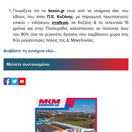
Γνωρίζετε ότι το
kozan.gr
είναι από τα ελάχιστα
site, του
είδους του,
στην
Π.Ε. Κοζάνης
, με παραγωγή πρωτογενούς
υλικού – ειδήσεων,
σταθερά,
σε Κοζάνη & τα τελευταία 15
χρόνια και στην Πτολεμαΐδα, καλύπτοντας σε ποσοστό άνω
του 80% όλα τα γεγονότα δράσεις που λαμβάνουν χώρα στις
δύο μεγαλύτερες πόλεις της Δ. Μακεδονίας;
Διαβάστε τη συνέχεια εδώ...
Μείνετε συντονισμένοι