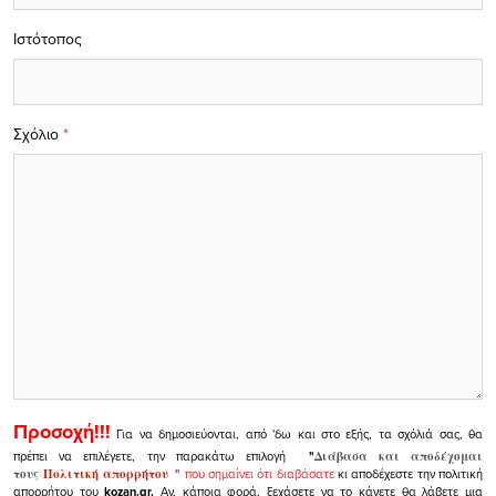
Ιστότοπος
Σχόλιο
*
Προσοχή!!!
Για να δημοσιεύονται, από 'δω και στο εξής, τα σχόλιά σας, θα
πρέπει να επιλέγετε, την παρακάτω επιλογή
"
Διάβασα και αποδέχομαι
τους
Πολιτική απορρήτου
"
που σημαίνει ότι διαβάσατε
κι αποδέχεστε την πολιτική
απορρήτου του
kozan.gr.
Αν, κάποια φορά, ξεχάσετε να το κάνετε θα λάβετε μια