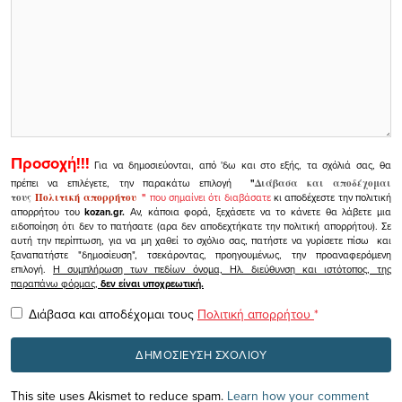
Προσοχή!!!
Για να δημοσιεύονται, από 'δω και στο εξής, τα σχόλιά σας, θα
πρέπει να επιλέγετε, την παρακάτω επιλογή
"
Διάβασα και αποδέχομαι
τους
Πολιτική απορρήτου
"
που σημαίνει ότι διαβάσατε
κι αποδέχεστε την πολιτική
απορρήτου του
kozan.gr.
Αν, κάποια φορά, ξεχάσετε να το κάνετε θα λάβετε μια
ειδοποίηση ότι δεν το πατήσατε (αρα δεν αποδεχτήκατε την πολιτική απορρήτου). Σε
αυτή την περίπτωση, για να μη χαθεί το σχόλιο σας, πατήστε να γυρίσετε πίσω και
ξαναπατήστε "δημοσίευση", τσεκάροντας, προηγουμένως, την προαναφερόμενη
επιλογή.
Η συμπλήρωση των πεδίων όνομα, Ηλ. διεύθυνση και ιστότοπος, της
παραπάνω φόρμας,
δεν είναι υποχρεωτική.
Διάβασα και αποδέχομαι τους
Πολιτική απορρήτου
*
This site uses Akismet to reduce spam.
Learn how your comment