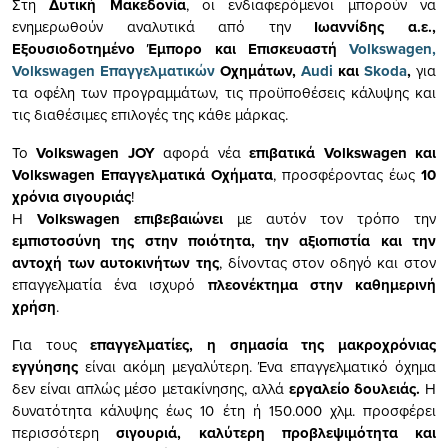
Στη
Δυτική Μακεδονία
, οι ενδιαφερόμενοι μπορούν να
ενημερωθούν αναλυτικά από την
Ιωαννίδης α.ε.,
Εξουσιοδοτημένο Έμπορο και Επισκευαστή
Volkswagen,
Volkswagen Επαγγελματικών
Οχημάτων,
Audi
και
Skoda
,
για
τα οφέλη των προγραμμάτων, τις προϋποθέσεις κάλυψης και
τις διαθέσιμες επιλογές της κάθε μάρκας.
Το
Volkswagen JOY
αφορά νέα
επιβατικά Volkswagen και
Volkswagen Επαγγελματικά Οχήματα
, προσφέροντας έως
10
χρόνια σιγουριάς
!
Η
Volkswagen επιβεβαιώνει
με αυτόν τον τρόπο την
εμπιστοσύνη της στην ποιότητα, την αξιοπιστία και την
αντοχή των αυτοκινήτων της
, δίνοντας στον οδηγό και στον
επαγγελματία ένα ισχυρό
πλεονέκτημα στην καθημερινή
χρήση
.
Για τους
επαγγελματίες, η σημασία της μακροχρόνιας
εγγύησης
είναι ακόμη μεγαλύτερη. Ένα επαγγελματικό όχημα
δεν είναι απλώς μέσο μετακίνησης, αλλά
εργαλείο δουλειάς.
Η
δυνατότητα κάλυψης έως 10 έτη ή 150.000 χλμ. προσφέρει
περισσότερη
σιγουριά, καλύτερη προβλεψιμότητα και