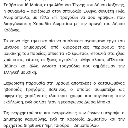
Σαββάτου 16 Μαΐου, στην Αίθουσα Τέχνης του Δήμου Κοζάνης,
η συναυλία – αφιέρωμα στον σπουδαίο Έλληνα συνθέτη Ηλία
Ανδριόπουλο, με τίτλο «Τί τραγούδι να σου γράψω», που
διοργάνωσε η Χορωδία Δωματίου με την αρωγή του Δήμου
Κοζάνης.
Το κοινό είχε την ευκαιρία να απολαύσει αγαπημένα έργα του
μεγάλου δημιουργού από διαφορετικές περιόδους της
μουσικής του πορείας, όπως τα «Ο έρωτας», «Πουλιά στα χίλια
χρώματα», «Αυτές οι ξένες αγκαλιές», «Μην κλαις», «Πλατεία
Βάθης» και άλλα γνωστά τραγούδια που σημάδεψαν την
ελληνική μουσική.
Ξεχωριστή παρουσία στη βραδιά αποτέλεσε ο καταξιωμένος
ηθοποιός Γρηγόρης Βαλτινός, ο οποίος συμμετείχε ως
αφηγητής, χαρίζοντας ιδιαίτερο χρώμα και συγκίνηση στην
εκδήλωση, ενώ σολίστ ήταν η μεσόφωνος Δώρα Μπάκα.
Τις ενορχηστρώσεις και εναρμονίσεις των έργων υπέγραψε ο
Δημήτρης Καρβούνης, ενώ τη Χορωδία Δωματίου και την
ορχήστρα διηύθυνε η Έμη Τσιούρα – Δημοπούλου.