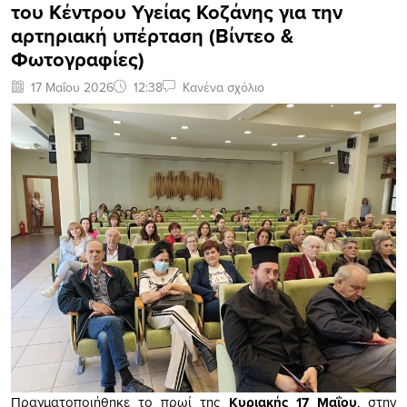
του Κέντρου Υγείας Κοζάνης για την
αρτηριακή υπέρταση (Bίντεο &
Φωτογραφίες)
17 Μαΐου 2026
12:38
Κανένα σχόλιο
Πραγματοποιήθηκε το πρωί της
Κυριακής 17 Μαΐου
, στην