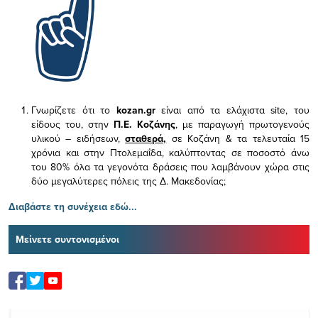
Γνωρίζετε ότι το
kozan.gr
είναι από τα ελάχιστα
site, του
είδους του,
στην
Π.Ε. Κοζάνης
, με παραγωγή πρωτογενούς
υλικού – ειδήσεων,
σταθερά,
σε Κοζάνη & τα τελευταία 15
χρόνια και στην Πτολεμαΐδα, καλύπτοντας σε ποσοστό άνω
του 80% όλα τα γεγονότα δράσεις που λαμβάνουν χώρα στις
δύο μεγαλύτερες πόλεις της Δ. Μακεδονίας;
Διαβάστε τη συνέχεια εδώ...
Μείνετε συντονισμένοι