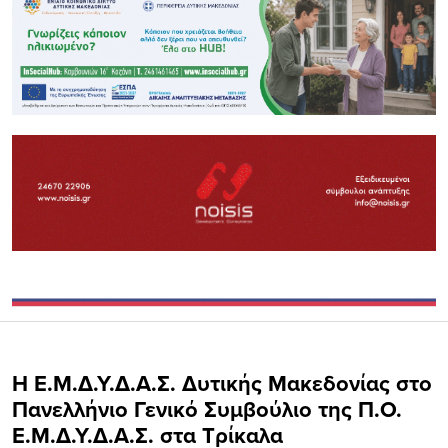
Η Ε.Μ.Δ.Υ.Δ.Α.Σ. Δυτικής Μακεδονίας στο
Πανελλήνιο Γενικό Συμβούλιο της Π.Ο.
Ε.Μ.Δ.Υ.Δ.Α.Σ. στα Τρίκαλα