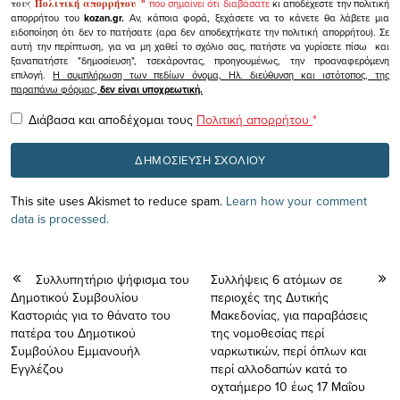
τους
Πολιτική απορρήτου
"
που σημαίνει ότι διαβάσατε
κι αποδέχεστε την πολιτική
απορρήτου του
kozan.gr.
Αν, κάποια φορά, ξεχάσετε να το κάνετε θα λάβετε μια
ειδοποίηση ότι δεν το πατήσατε (αρα δεν αποδεχτήκατε την πολιτική απορρήτου). Σε
αυτή την περίπτωση, για να μη χαθεί το σχόλιο σας, πατήστε να γυρίσετε πίσω και
ξαναπατήστε "δημοσίευση", τσεκάροντας, προηγουμένως, την προαναφερόμενη
επιλογή.
Η συμπλήρωση των πεδίων όνομα, Ηλ. διεύθυνση και ιστότοπος, της
παραπάνω φόρμας,
δεν είναι υποχρεωτική.
Διάβασα και αποδέχομαι τους
Πολιτική απορρήτου
*
This site uses Akismet to reduce spam.
Learn how your comment
data is processed.
Συλλυπητήριο ψήφισμα του
Συλλήψεις 6 ατόμων σε
Δημοτικού Συμβουλίου
περιοχές της Δυτικής
Καστοριάς για το θάνατο του
Μακεδονίας, για παραβάσεις
πατέρα του Δημοτικού
της νομοθεσίας περί
Συμβούλου Εμμανουήλ
ναρκωτικών, περί όπλων και
Εγγλέζου
περί αλλοδαπών κατά το
οχταήμερο 10 έως 17 Μαΐου