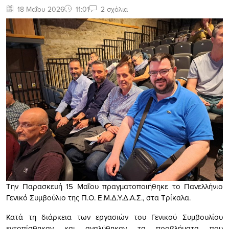
18 Μαΐου 2026
11:01
2 σχόλια
Την Παρασκευή 15 Μαΐου πραγματοποιήθηκε το Πανελλήνιο
Γενικό Συμβούλιο της Π.Ο. Ε.Μ.Δ.Υ.Δ.Α.Σ., στα Τρίκαλα.
Κατά τη διάρκεια των εργασιών του Γενικού Συμβουλίου
εντοπίσθηκαν και αναλύθηκαν τα προβλήματα που