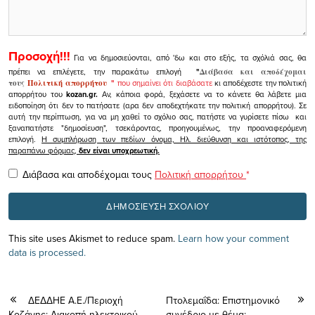
Προσοχή!!!
Για να δημοσιεύονται, από 'δω και στο εξής, τα σχόλιά σας, θα
πρέπει να επιλέγετε, την παρακάτω επιλογή
"
Διάβασα και αποδέχομαι
τους
Πολιτική απορρήτου
"
που σημαίνει ότι διαβάσατε
κι αποδέχεστε την πολιτική
απορρήτου του
kozan.gr.
Αν, κάποια φορά, ξεχάσετε να το κάνετε θα λάβετε μια
ειδοποίηση ότι δεν το πατήσατε (αρα δεν αποδεχτήκατε την πολιτική απορρήτου). Σε
αυτή την περίπτωση, για να μη χαθεί το σχόλιο σας, πατήστε να γυρίσετε πίσω και
ξαναπατήστε "δημοσίευση", τσεκάροντας, προηγουμένως, την προαναφερόμενη
επιλογή.
Η συμπλήρωση των πεδίων όνομα, Ηλ. διεύθυνση και ιστότοπος, της
παραπάνω φόρμας,
δεν είναι υποχρεωτική.
Διάβασα και αποδέχομαι τους
Πολιτική απορρήτου
*
This site uses Akismet to reduce spam.
Learn how your comment
data is processed.
ΔΕΔΔΗΕ Α.Ε./Περιοχή
Πτολεμαΐδα: Επιστημονικό
Κοζάνης: Διακοπή ηλεκτρικού
συνέδριο με θέμα: