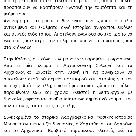
όμορφη και ουσιαστική, ειδικά στις μέρες μας όπου οι πόλεις
προσπαθούν να κρατήσουν ζωντανή την ταυτότητα και τη
μνήμη τους.
Αναντίρρητα, τα μουσεία δεν είναι μόνο χώροι με παλιά
αντικείμενα και εκθέματα, αλλά ιστορίες, άνθρωποι, εικόνες
και στιγμές ενός τόπου. Αποτελούν έναν ουσιαστικό τρόπο να
γνωρίσεις καλύτερα την πόλη σου και να τη συστήσεις και
στους άλλους.
Στην Κοζάνη, η εικόνα των μουσείων παραμένει μοιρασμένη.
Από τη μία πλευρά, η Αρχαιολογική Συλλογή και το
Αρχαιολογικό μουσείο στην Αιανή (ΥΠΠΟ) συνεχίζουν να
αποτελούν σταθερά σημεία πολιτισμού και ιστορίας για την
περιοχή. Από την άλλη, αρκετοί μουσειακοί χώροι της πόλης,
παραμένουν εδώ και χρόνια κλειστοί ή λειτουργούν με
δυσκολία, αφήνοντας αναξιοποίητο ένα σημαντικό κομμάτι της
πολιτιστικής ταυτότητας της πόλης.
Συγκεκριμένα, το Ιστορικό, Λαογραφικό και Φυσικής Ιστορίας
Μουσείο αντιμετωπίζει δυσκολίες, η Χαρτοθήκη του Λασσάνη
και το Αρχοντικό Βαμβακά παραμένουν κλειστά, ενώ το