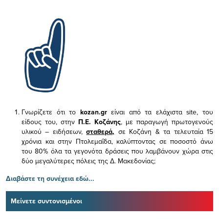
Γνωρίζετε ότι το
kozan.gr
είναι από τα ελάχιστα
site, του
είδους του,
στην
Π.Ε. Κοζάνης
, με παραγωγή πρωτογενούς
υλικού – ειδήσεων,
σταθερά,
σε Κοζάνη & τα τελευταία 15
χρόνια και στην Πτολεμαΐδα, καλύπτοντας σε ποσοστό άνω
του 80% όλα τα γεγονότα δράσεις που λαμβάνουν χώρα στις
δύο μεγαλύτερες πόλεις της Δ. Μακεδονίας;
Διαβάστε τη συνέχεια εδώ...
Μείνετε συντονισμένοι