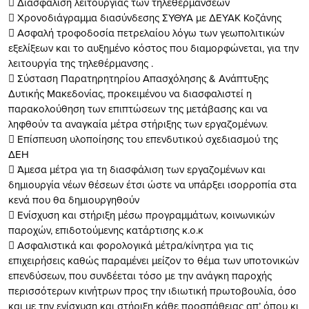
 Διασφάλιση λειτουργίας των τηλεθερμάνσεων
 Χρονοδιάγραμμα διασύνδεσης ΣΥΘΥΑ με ΔΕΥΑΚ Κοζάνης
 Ασφαλή τροφοδοσία πετρελαίου λόγω των γεωπολιτικών
εξελίξεων και το αυξημένο κόστος που διαμορφώνεται, για την
λειτουργία της τηλεθέρμανσης .
 Σύσταση Παρατηρητηρίου Απασχόλησης & Ανάπτυξης
Δυτικής Μακεδονίας, προκειμένου να διασφαλιστεί η
παρακολούθηση των επιπτώσεων της μετάβασης και να
ληφθούν τα αναγκαία μέτρα στήριξης των εργαζομένων.
 Επίσπευση υλοποίησης του επενδυτικού σχεδιασμού της
ΔΕΗ
 Άμεσα μέτρα για τη διασφάλιση των εργαζομένων και
δημιουργία νέων θέσεων έτσι ώστε να υπάρξει ισορροπία στα
κενά που θα δημιουργηθούν
 Ενίσχυση και στήριξη μέσω προγραμμάτων, κοινωνικών
παροχών, επιδοτούμενης κατάρτισης κ.ο.κ
 Ασφαλιστικά και φορολογικά μέτρα/κίνητρα για τις
επιχειρήσεις καθώς παραμένει μείζον το θέμα των υποτονικών
επενδύσεων, που συνδέεται τόσο με την ανάγκη παροχής
περισσότερων κινήτρων προς την ιδιωτική πρωτοβουλία, όσο
και με την ενίσχυση και στήριξη κάθε προσπάθειας απ’ όπου κι