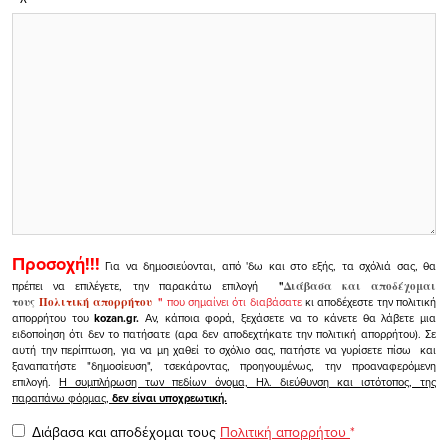
Προσοχή!!!
Για να δημοσιεύονται, από 'δω και στο εξής, τα σχόλιά σας, θα
πρέπει να επιλέγετε, την παρακάτω επιλογή
"
Διάβασα και αποδέχομαι
τους
Πολιτική απορρήτου
"
που σημαίνει ότι διαβάσατε
κι αποδέχεστε την πολιτική
απορρήτου του
kozan.gr.
Αν, κάποια φορά, ξεχάσετε να το κάνετε θα λάβετε μια
ειδοποίηση ότι δεν το πατήσατε (αρα δεν αποδεχτήκατε την πολιτική απορρήτου). Σε
αυτή την περίπτωση, για να μη χαθεί το σχόλιο σας, πατήστε να γυρίσετε πίσω και
ξαναπατήστε "δημοσίευση", τσεκάροντας, προηγουμένως, την προαναφερόμενη
επιλογή.
Η συμπλήρωση των πεδίων όνομα, Ηλ. διεύθυνση και ιστότοπος, της
παραπάνω φόρμας,
δεν είναι υποχρεωτική.
Διάβασα και αποδέχομαι τους
Πολιτική απορρήτου
*