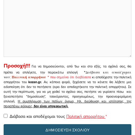
Προσοχή!!!
Για να δημοσιεύονται, από 'δω και στο εξής, τα σχόλιά σας, θα
πρέπει να επιλέγετε, την παρακάτω επιλογή
"
Διάβασα και αποδέχομαι
τους
Πολιτική απορρήτου
"
που σημαίνει ότι διαβάσατε
κι αποδέχεστε την πολιτική
απορρήτου του
kozan.gr.
Αν, κάποια φορά, ξεχάσετε να το κάνετε θα λάβετε μια
ειδοποίηση ότι δεν το πατήσατε (αρα δεν αποδεχτήκατε την πολιτική απορρήτου). Σε
αυτή την περίπτωση, για να μη χαθεί το σχόλιο σας, πατήστε να γυρίσετε πίσω και
ξαναπατήστε "δημοσίευση", τσεκάροντας, προηγουμένως, την προαναφερόμενη
επιλογή.
Η συμπλήρωση των πεδίων όνομα, Ηλ. διεύθυνση και ιστότοπος, της
παραπάνω φόρμας,
δεν είναι υποχρεωτική.
Διάβασα και αποδέχομαι τους
Πολιτική απορρήτου
*