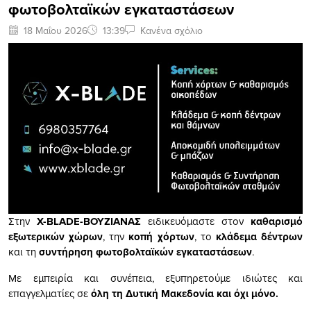
φωτοβολταϊκών εγκαταστάσεων
18 Μαΐου 2026
13:39
Κανένα σχόλιο
Στην
X-BLADE-ΒΟΥΖΙΑΝΑΣ
ειδικευόμαστε στον
καθαρισμό
εξωτερικών χώρων
, την
κοπή χόρτων
, το
κλάδεμα δέντρων
και τη
συντήρηση φωτοβολταϊκών εγκαταστάσεων
.
Με εμπειρία και συνέπεια, εξυπηρετούμε ιδιώτες και
επαγγελματίες σε
ό
λη τη Δυτική Μακεδονία και όχι μόνο.