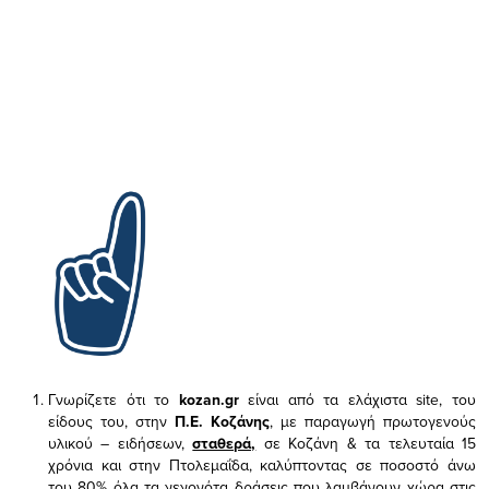
Γνωρίζετε ότι το
kozan.gr
είναι από τα ελάχιστα
site, του
είδους του,
στην
Π.Ε. Κοζάνης
, με παραγωγή πρωτογενούς
υλικού – ειδήσεων,
σταθερά,
σε Κοζάνη & τα τελευταία 15
χρόνια και στην Πτολεμαΐδα, καλύπτοντας σε ποσοστό άνω
του 80% όλα τα γεγονότα δράσεις που λαμβάνουν χώρα στις